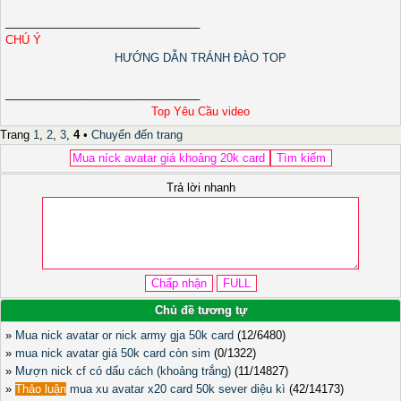
_______________________________
CHÚ Ý
HƯỚNG DẪN TRÁNH ĐÀO TOP
_______________________________
Top Yêu Cầu video
Trang
1
,
2
,
3
,
4
•
Chuyển đến trang
Trả lời nhanh
Chủ đề tương tự
»
Mua nick avatar or nick army gja 50k card
(12/6480)
»
mua nick avatar giá 50k card còn sim
(0/1322)
»
Mượn nick cf có dấu cách (khoảng trắng)
(11/14827)
»
Thảo luận
mua xu avatar x20 card 50k sever diệu kì
(42/14173)