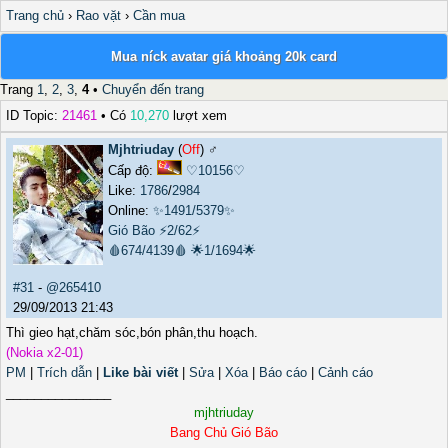
Trang chủ
›
Rao vặt
›
Cần mua
Mua níck avatar giá khoảng 20k card
Trang
1
,
2
,
3
,
4
•
Chuyển đến trang
ID Topic:
21461
• Có
10,270
lượt xem
Mjhtriuday
(
Off
) ♂️
Cấp độ:
♡10156♡
Like:
1786
/
2984
Online:
✨1491/5379✨
Gió Bão
⚡2/62⚡
🩸674/4139🩸
🌟1/1694🌟
#31
-
@265410
29/09/2013 21:43
Thì gieo hạt,chăm sóc,bón phân,thu hoạch.
(Nokia x2-01)
PM
|
Trích dẫn
|
Like bài viết
|
Sửa
|
Xóa
|
Báo cáo
|
Cảnh cáo
_______________
mjhtriuday
Bang Chủ Gió Bão