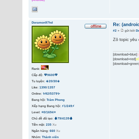
Doramon97hd
Re: (androi
#2
»
gửi bởi
D
Zô topic yê
[download=blue]
[download=red]
o
[download=green
Rank:
Cấp độ:
💚9600💚
Tu luyện:
☀️20/30☀️
Like:
1390
/
1357
Online:
✨92/5379✨
Bang hội:
Trảm Phong
Xếp hạng Bang hội:
⚡1/249⚡
Level:
⭐0/1694⭐
Chủ đề đã tạo:
🩸79/4139🩸
Tiền mặt:
235
Xu
Ngân hàng:
660
Xu
Nhóm:
Thành viên