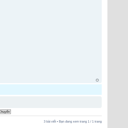
3 bài viết • Bạn đang xem trang
1
/
1
trang