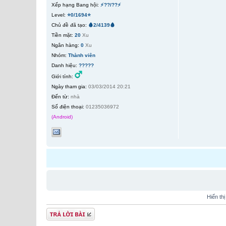
Xếp hạng Bang hội:
⚡??/??⚡
Level:
⭐0/1694⭐
Chủ đề đã tạo:
🩸2/4139🩸
Tiền mặt:
20
Xu
Ngân hàng:
0
Xu
Nhóm:
Thành viên
Danh hiệu:
?????
Giới tính:
Ngày tham gia:
03/03/2014 20:21
Đến từ:
nhà
Số điện thoại:
01235036972
(Android)
Hiển th
Gửi bài trả lời