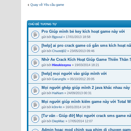
Quay về Yêu cầu game
CHỦ ĐỀ TƯƠNG TỰ
Pro Giúp mình bẻ key kích hoạt game này với
gửi bởi
Bjgsoul
» 17/01/2013 18:58
[help] ai pro crack game có gắn sms kích hoạt n
gửi bởi
Chuotdj02
» 23/05/2013 09:46
Nhờ Ae Crack Kích Hoạt Giúp Game Thiên Thần 
gửi bởi
Hieukissyou
» 19/03/2014 18:21
[help] mọi người vào giúp mình với
gửi bởi
Garung9x
» 05/10/2012 20:05
Mọi người ghép giúp mình 2 java khác nhau này
gửi bởi
HaiNam
» 24/09/2013 00:31
Mọi người giúp mình kiếm game này với Total W
gửi bởi
k0nr4n
» 16/01/2014 14:39
[Tư vấn - Giúp đỡ] Mọi người crack sms game nà
gửi bởi
DiepMac
» 17/05/2014 12:07
Admin hoac mod chinh sua phim di chuyen game