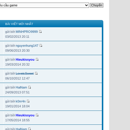
BÀI VIẾT MỚI NHẤT
gửi bởi
MINHPRO9999
03/02/2013 20:11
gửi bởi
nguyenhung147
09/06/2013 20:30
gửi bởi
Hieukissyou
19/03/2014 20:32
gửi bởi
LoveisSweet
06/10/2012 12:47
gửi bởi
HaiNam
24/09/2013 07:51
gửi bởi
k0nr4n
19/01/2014 18:04
gửi bởi
Hieukissyou
17/05/2014 18:55
gửi bởi
HaiNam