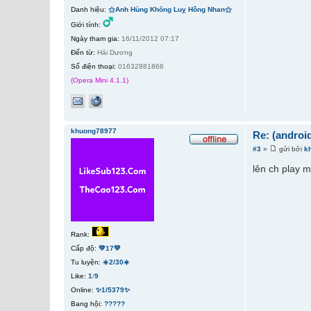
Danh hiệu:
⚝Anh Hùng Không Luỵ Hồng Nhan⚝
Giới tính:
Ngày tham gia:
16/11/2012 07:17
Đến từ:
Hải Dương
Số điện thoại:
01632881866
(Opera Mini 4.1.1)
khuong78977
Re: (androi
#3
»
gửi bởi
k
lên ch play m
Rank:
Cấp độ:
💚17💚
Tu luyện:
☀️2/30☀️
Like:
1
/
9
Online:
✨1/5379✨
Bang hội:
?????