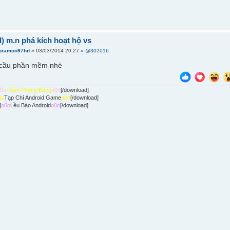
d) m.n phá kích hoạt hộ vs
oramon97hd
» 03/03/2014 20:27 »
@302016
u cầu phần mềm nhé
o0o
Trảm Phong Bang
o0o
[/download]
0o
Tạp Chí Android Game
o0o
[/download]
]
o0o
Lều Báo Android
o0o
[/download]