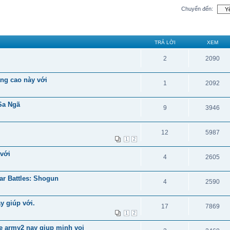
Chuyển đến:
TRẢ LỜI
XEM
2
2090
âng cao này với
1
2092
Sa Ngã
9
3946
12
5987
1
2
 với
4
2605
ar Battles: Shogun
4
2590
y giúp với.
17
7869
1
2
 army2 nay giup minh voi