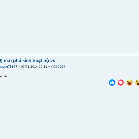
d) m.n phá kích hoạt hộ vs
huong78977
» 03/03/2014 20:31 »
@302024
à tải