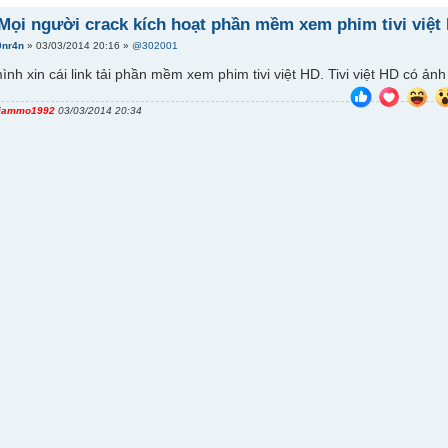
 Mọi người crack kích hoạt phần mềm xem phim tivi việt
0nr4n
» 03/03/2014 20:16 »
@302001
nh xin cái link tải phần mềm xem phim tivi việt HD. Tivi việt HD có ả
iammo1992
03/03/2014 20:34