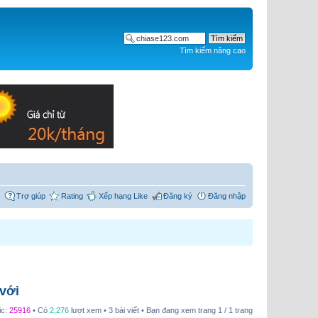
Tìm kiếm nâng cao
Trợ giúp
Rating
Xếp hạng Like
Đăng ký
Đăng nhập
với
ic:
25916
• Có
2,276
lượt xem • 3 bài viết • Bạn đang xem trang
1
/
1
trang