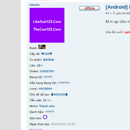
k0nr4n
[Android]
#1
»
gửi bởi
k
M.n up cho mì
Sửa lần cuối:
ngh
Rank:
Cấp độ:
💚155💚
Tu luyện:
☀️6/30☀️
Like:
18
/0
Online:
✨2/5379✨
Bang hội:
?????
Xếp hạng Bang hội:
⚡??/??⚡
Level:
⭐0/1694⭐
Chủ đề đã tạo:
🩸30/4139🩸
Tiền mặt:
10
Xu
Nhóm:
Thành viên
Danh hiệu:
?????
Giới tính:
Ngày tham gia:
29/11/2012 15:25
(Android)