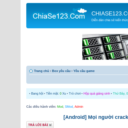
CHIASE123.
Diễn đàn chia sẻ kiến thứ
Trang chủ
›
Box yêu cầu
›
Yêu cầu game
•
Bang hội
•
Tiền mặt:
0
Xu
•
Trò chơi
•
Hộp quà giáng sinh
•
Thứ Bảy, 0
Các điều hành viên:
Mod
,
SMod
,
Admin
[Android] Mọi người crack
Gửi bài trả lời