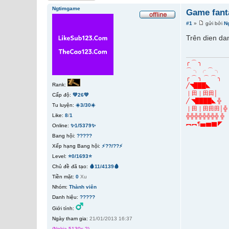
Ngtimgame
Game fant
#1
»
gửi bởi
N
Trên dien da
╭ ⌒ ╮
⌒ ╮ ╭ ⌒ ╮
╭ ⌒ ╮ ⌒ ⌒ ╮
Rank:
╱◥███◣
｜田｜田田│
Cấp độ:
💚26💚
╱ ◥████◣ ╬
Tu luyện:
☀️3/30☀️
｜田｜田田田│╬
Like:
8
/
1
╬╬╬╬╬╬╬╬ ╬
︻︻¶▅▆▇◤
Online:
✨1/5379✨
Bang hội:
?????
Xếp hạng Bang hội:
⚡??/??⚡
Level:
⭐0/1693⭐
Chủ đề đã tạo:
🩸11/4139🩸
Tiền mặt:
0
Xu
Nhóm:
Thành viên
Danh hiệu:
?????
Giới tính:
Ngày tham gia:
21/01/2013 16:37
(Nokia 5130c-2)