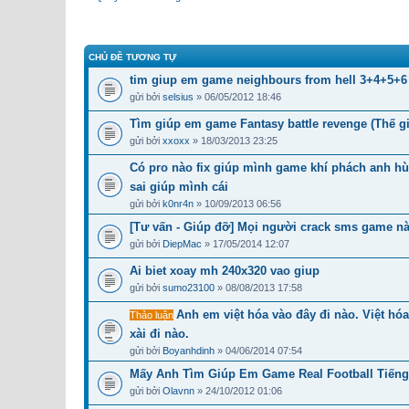
CHỦ ĐỀ TƯƠNG TỰ
tim giup em game neighbours from hell 3+4+5+6
gửi bởi
selsius
» 06/05/2012 18:46
Tìm giúp em game Fantasy battle revenge (Thế g
gửi bởi
xxoxx
» 18/03/2013 23:25
Có pro nào fix giúp mình game khí phách anh hù
sai giúp mình cái
gửi bởi
k0nr4n
» 10/09/2013 06:56
[Tư vấn - Giúp đỡ] Mọi người crack sms game nà
gửi bởi
DiepMac
» 17/05/2014 12:07
Ai biet xoay mh 240x320 vao giup
gửi bởi
sumo23100
» 08/08/2013 17:58
Anh em việt hóa vào đây đi nào. Việt h
Thảo luận
xài đi nào.
gửi bởi
Boyanhdinh
» 04/06/2014 07:54
Mấy Anh Tìm Giúp Em Game Real Football Tiếng
gửi bởi
Olavnn
» 24/10/2012 01:06