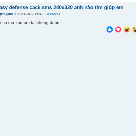
asy defense cack sms 240x320 anh nào tìm giúp em
gtimgame
» 21/01/2013 16:41 »
@162264
n co ma xeo em tai khong duoc