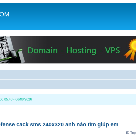
COM
c
6:05:43 - 06/08/2026
fense cack sms 240x320 anh nào tìm giúp em
ID Top