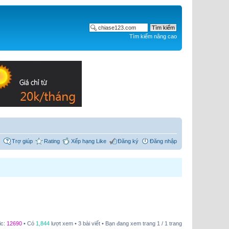
Tìm kiếm nâng cao
Trợ giúp
Rating
Xếp hạng Like
Đăng ký
Đăng nhập
ic:
12690
• Có
1,844
lượt xem • 3 bài viết • Bạn đang xem trang
1
/
1
trang