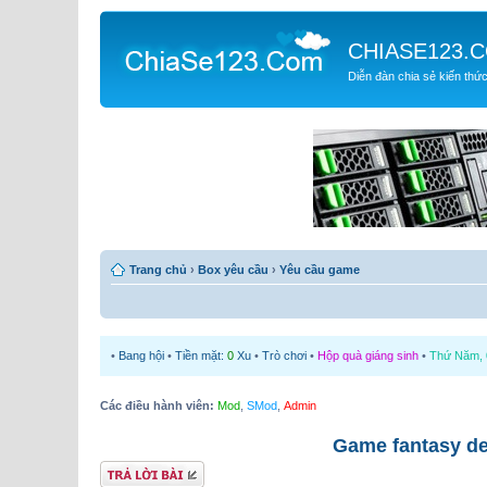
CHIASE123.
Diễn đàn chia sẻ kiến thứ
Trang chủ
›
Box yêu cầu
›
Yêu cầu game
•
Bang hội
•
Tiền mặt:
0
Xu
•
Trò chơi
•
Hộp quà giáng sinh
•
Thứ Năm, 0
Các điều hành viên:
Mod
,
SMod
,
Admin
Game fantasy de
Gửi bài trả lời