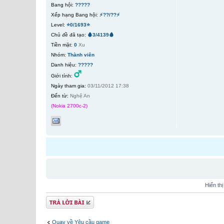
Bang hội:
?????
Xếp hạng Bang hội:
⚡??/??⚡
Level:
⭐0/1693⭐
Chủ đề đã tạo:
🩸3/4139🩸
Tiền mặt:
0
Xu
Nhóm:
Thành viên
Danh hiệu:
?????
Giới tính:
Ngày tham gia:
03/11/2012 17:38
Đến từ:
Nghệ An
(Nokia 2700c-2)
Hiển th
Gửi bài trả lời
Quay về Yêu cầu game