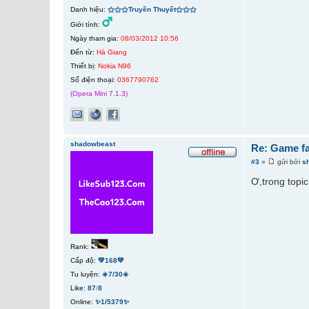
Danh hiệu:
⚝⚝⚝Truyền Thuyết⚝⚝⚝
Giới tính:
Ngày tham gia:
08/03/2012 10:56
Đến từ:
Hà Giang
Thiết bị:
Nokia N96
Số điện thoại:
0367790762
(Opera Mini 7.1.3)
shadowbeast
Re: Game fa
#3
»
gửi bởi
s
Ơ,trong topi
Rank:
Cấp độ:
💚168💚
Tu luyện:
☀️7/30☀️
Like:
87
/
8
Online:
✨1/5379✨