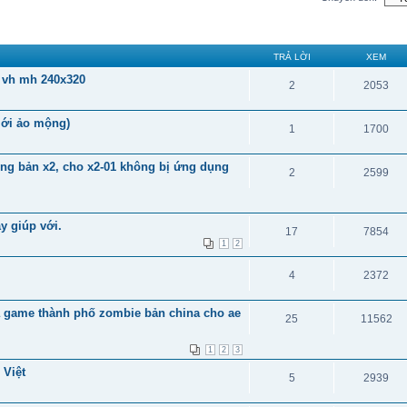
TRẢ LỜI
XEM
 vh mh 240x320
2
2053
iới ảo mộng)
1
1700
ng bản x2, cho x2-01 không bị ứng dụng
2
2599
y giúp với.
17
7854
1
2
4
2372
óa game thành phố zombie bản china cho ae
25
11562
1
2
3
 Việt
5
2939