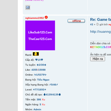
nghiammo1992
Re: Game fa
#2
»
gửi bởi
n
http://xuann
Diễn đàn chia sẻ 
K
E
T
N
O
I
1
2
3
.
C
O
Ấn hiện ra để xe
Rank:
Cấp độ:
💚15💚
Tu luyện:
☀️2/30☀️
Like:
4355
/
15088
Online:
✨1/5379✨
Bang hội:
Tiếu Ngạo
Xếp hạng Bang hội:
⚡5/46⚡
Level:
⭐77/1693⭐
Chủ đề đã tạo:
🩸4139/4139🩸
Tiền mặt:
386
Xu
Ngân hàng:
5
Xu
Nhóm:
Admin