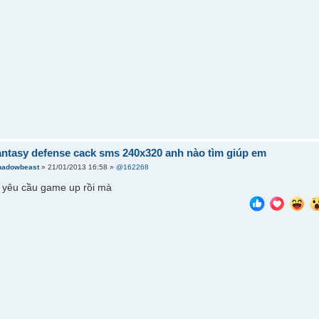
ntasy defense cack sms 240x320 anh nào tìm giúp em
hadowbeast
» 21/01/2013 16:58 »
@162268
c yêu cầu game up rồi mà