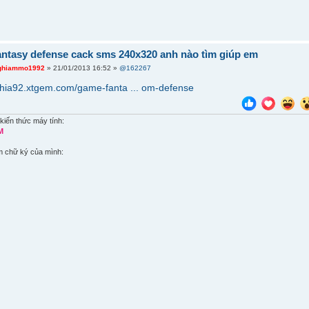
ntasy defense cack sms 240x320 anh nào tìm giúp em
ghiammo1992
» 21/01/2013 16:52 »
@162267
ghia92.xtgem.com/game-fanta ... om-defense
kiến thức máy tính:
M
m chữ ký của mình: