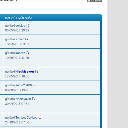
BÀI VIẾT MỚI NHẤT
gửi bởi
selsius
06/05/2012 19:12
gửi bởi
xxoxx
18/03/2013 23:37
gửi bởi
k0nr4n
10/09/2013 11:29
gửi bởi
Hieukissyou
17/05/2014 18:55
gửi bởi
sumo23100
08/08/2013 19:26
gửi bởi
NhokDavin
30/04/2015 07:54
gửi bởi
TomboyCukkoo
24/10/2012 07:00