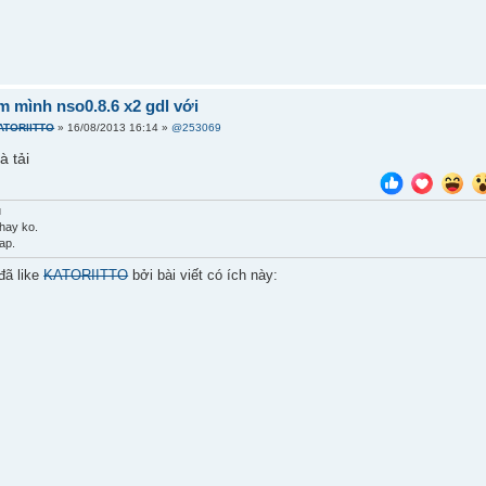
m mình nso0.8.6 x2 gdl với
ATORIITTO
» 16/08/2013 16:14 »
@253069
 tải
u
hay ko.
ap.
đã like
KATORIITTO
bởi bài viết có ích này: