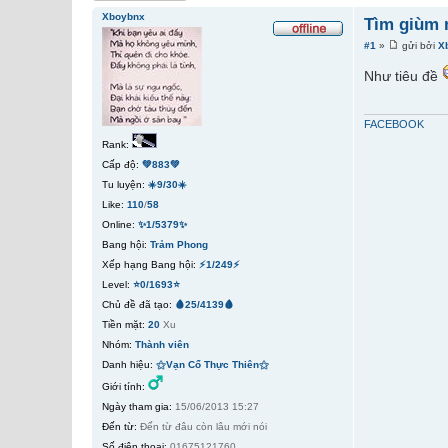
Xboybnx
Tìm giùm m
#1
»
gửi bởi
X
Như tiêu đề
FACEBOOK
Rank:
Cấp độ:
💚883💚
Tu luyện:
☀️9/30☀️
Like:
110
/
58
Online:
✨1/5379✨
Bang hội:
Trảm Phong
Xếp hạng Bang hội:
⚡1/249⚡
Level:
⭐0/1693⭐
Chủ đề đã tạo:
🩸25/4139🩸
Tiền mặt:
20
Xu
Nhóm:
Thành viên
Danh hiệu:
⚝Vạn Cổ Thực Thiên⚝
Giới tính:
Ngày tham gia:
15/06/2013 15:27
Đến từ:
Đến từ đâu còn lâu mới nói
Số điện thoại:
01675121760