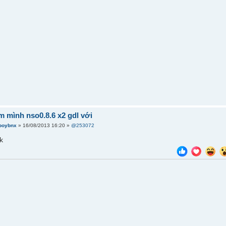
m mình nso0.8.6 x2 gdl với
boybnx
» 16/08/2013 16:20 »
@253072
ak