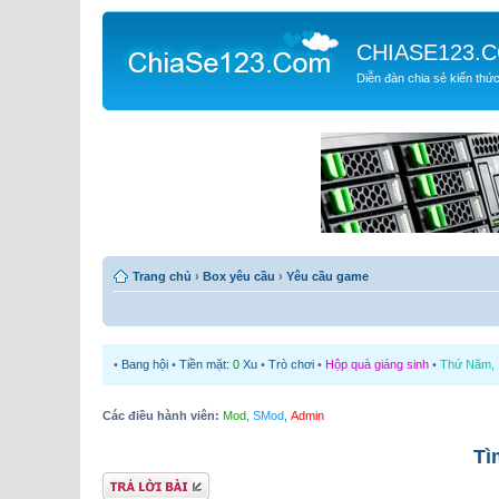
CHIASE123.
Diễn đàn chia sẻ kiến thứ
Trang chủ
›
Box yêu cầu
›
Yêu cầu game
•
Bang hội
•
Tiền mặt:
0
Xu
•
Trò chơi
•
Hộp quà giáng sinh
•
Thứ Năm, 1
Các điều hành viên:
Mod
,
SMod
,
Admin
Tì
Gửi bài trả lời