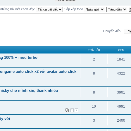
ị những bài viết cách đây:
Sắp xếp theo
Chuyển đến:
TRẢ LỜI
XEM
lag 100% + mod turbo
2
1841
game auto click x2 với avatar auto click
8
4322
hicky cho mình xin, thank nhiều
8
3901
10
4991
1
2
ày với
3
2400