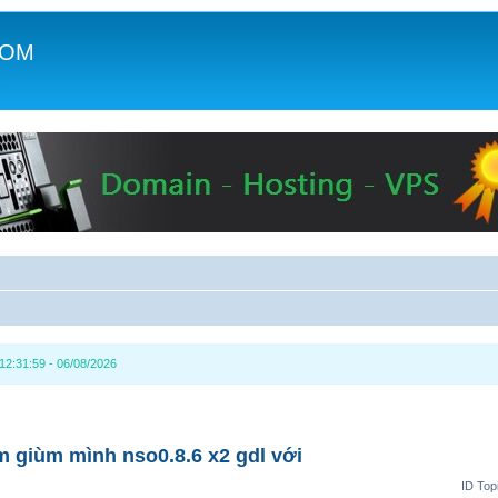
COM
c
2:31:59 - 06/08/2026
m giùm mình nso0.8.6 x2 gdl với
ID Top