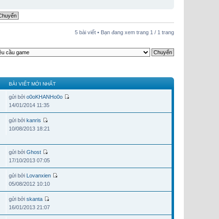
5 bài viết • Bạn đang xem trang
1
/
1
trang
BÀI VIẾT MỚI NHẤT
gửi bởi
o0oKHANHo0o
14/01/2014 11:35
gửi bởi
kanris
10/08/2013 18:21
gửi bởi
Ghost
17/10/2013 07:05
gửi bởi
Lovanxien
05/08/2012 10:10
gửi bởi
skanta
16/01/2013 21:07