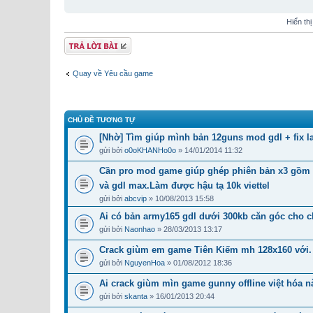
Hiển th
Gửi bài trả lời
Quay về Yêu cầu game
CHỦ ĐỀ TƯƠNG TỰ
[Nhờ] Tìm giúp mình bản 12guns mod gdl + fix 
gửi bởi
o0oKHANHo0o
» 14/01/2014 11:32
Cần pro mod game giúp ghép phiên bản x3 gồm on
và gdl max.Làm được hậu tạ 10k viettel
gửi bởi
abcvip
» 10/08/2013 15:58
Ai có bản army165 gdl dưới 300kb căn góc cho c
gửi bởi
Naonhao
» 28/03/2013 13:17
Crack giùm em game Tiên Kiếm mh 128x160 với.
gửi bởi
NguyenHoa
» 01/08/2012 18:36
Ai crack giùm mìn game gunny offline việt hóa n
gửi bởi
skanta
» 16/01/2013 20:44