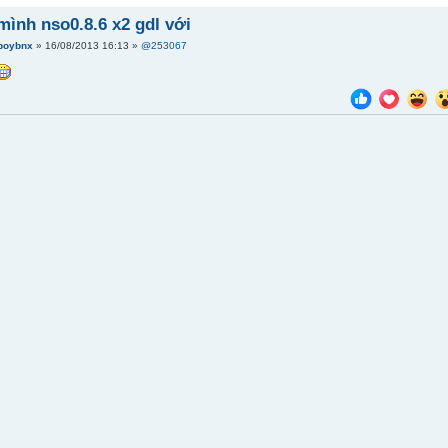
ình nso0.8.6 x2 gdl với
boybnx
» 16/08/2013 16:13 »
@253067