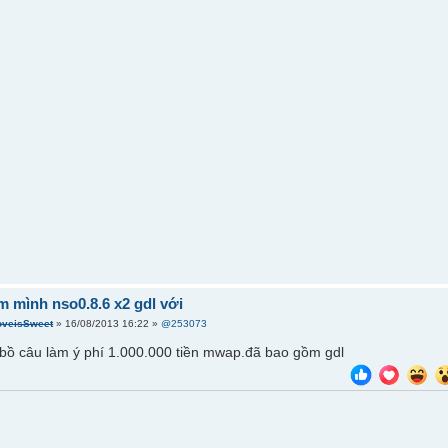
m mình nso0.8.6 x2 gdl với
oveisSweet
» 16/08/2013 16:22 »
@253073
bồ câu làm ý phí 1.000.000 tiền mwap.đã bao gồm gdl