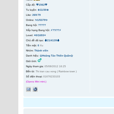
Cấp độ:
💚1562💚
Tu luyện:
☀️11/30☀️
Like:
269
/
79
Online:
✨1/5379✨
Bang hội:
?????
Xếp hạng Bang hội:
⚡??/??⚡
Level:
⭐0/1693⭐
Chủ đề đã tạo:
🩸21/4139🩸
Tiền mặt:
0
Xu
Nhóm:
Thành viên
Danh hiệu:
⚝Hoàng Tảo Thiên Quân⚝
Giới tính:
Ngày tham gia:
05/08/2012 16:25
Đến từ:
Thi tran cau vong ( Rainbow town )
Số điện thoại:
01676233103
(Opera Mini mini;)