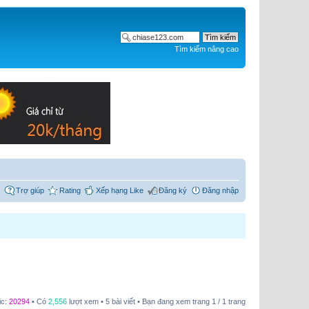
Tìm kiếm nâng cao
Trợ giúp
Rating
Xếp hạng Like
Đăng ký
Đăng nhập
ic:
20294
• Có
2,556
lượt xem • 5 bài viết • Bạn đang xem trang
1
/
1
trang