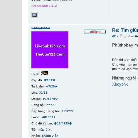
(Opera Mini 4.2.1)
KATORIITTO
Re: Tìm giù
#2
»
gửi bởi
K
Phúthọbay mà
Đòn thì a ko thiế
Chủ yếu mún ăn 
Itto ta bá đạo mw
Rank:
Những người 
Cấp độ:
💚181💚
Xboybnx
Tu luyện:
☀️7/30☀️
Like:
31
/
21
Online:
✨1/5379✨
Bang hội:
?????
Xếp hạng Bang hội:
⚡??/??⚡
Level:
⭐0/1693⭐
Chủ đề đã tạo:
🩸12/4139🩸
Tiền mặt:
0
Xu
Nhóm:
Thành viên