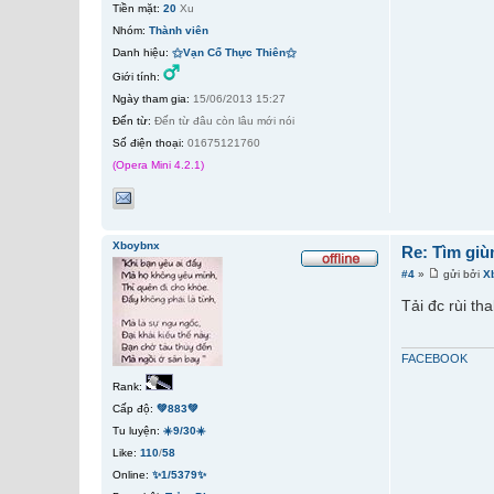
Tiền mặt:
20
Xu
Nhóm:
Thành viên
Danh hiệu:
⚝Vạn Cổ Thực Thiên⚝
Giới tính:
Ngày tham gia:
15/06/2013 15:27
Đến từ:
Đến từ đâu còn lâu mới nói
Số điện thoại:
01675121760
(Opera Mini 4.2.1)
Xboybnx
Re: Tìm giù
#4
»
gửi bởi
X
Tải đc rùi th
FACEBOOK
Rank:
Cấp độ:
💚883💚
Tu luyện:
☀️9/30☀️
Like:
110
/
58
Online:
✨1/5379✨