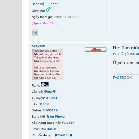
Danh hiệu:
?????
Giới tính:
Ngày tham gia:
29/05/2013 19:02
(Opera Mini 7.1.3)
Xboybnx
Re: Tìm giù
#3
»
gửi bởi
X
Ừ,vào xem s
FACEBOOK
Rank:
Cấp độ:
💚883💚
Tu luyện:
☀️9/30☀️
Like:
110
/
58
Online:
✨1/5379✨
Bang hội:
Trảm Phong
Xếp hạng Bang hội:
⚡1/249⚡
Level:
⭐0/1693⭐
Chủ đề đã tạo:
🩸25/4139🩸