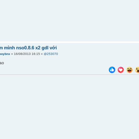
m mình nso0.8.6 x2 gdl với
boybnx
» 16/08/2013 16:15 »
@253070
ao