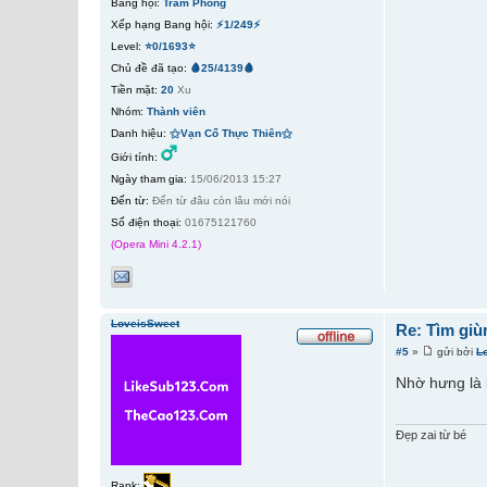
Bang hội:
Trảm Phong
Xếp hạng Bang hội:
⚡1/249⚡
Level:
⭐0/1693⭐
Chủ đề đã tạo:
🩸25/4139🩸
Tiền mặt:
20
Xu
Nhóm:
Thành viên
Danh hiệu:
⚝Vạn Cổ Thực Thiên⚝
Giới tính:
Ngày tham gia:
15/06/2013 15:27
Đến từ:
Đến từ đâu còn lâu mới nói
Số điện thoại:
01675121760
(Opera Mini 4.2.1)
LoveisSweet
Re: Tìm giù
#5
»
gửi bởi
L
Nhờ hưng là 
Đẹp zai từ bé
Rank: