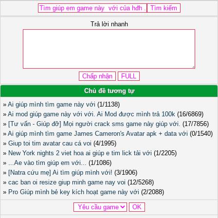
Trả lời nhanh
Chủ đề tương tự
»
Ai giúp mình tìm game này với
(1/1138)
»
Ai mod giúp game này với với. Ai Mod được mình trả 100k
(16/6869)
»
[Tư vấn - Giúp đỡ] Mọi người crack sms game này giúp với.
(17/7856)
»
Ai giúp mình tìm game James Cameron's Avatar apk + data với
(0/1540)
»
Giup toi tim avatar cau cá voi
(4/1995)
»
New York nights 2 viet hoa ai giúp e tim lick tải với
(1/2205)
»
...Ae vào tìm giúp em với...
(1/1086)
»
[Natra cứu mẹ] Ai tìm giúp mình với!
(3/1906)
»
cac ban oi resize giup minh game nay voi
(12/5268)
»
Pro Giúp mình bẻ key kích hoạt game này với
(2/2088)