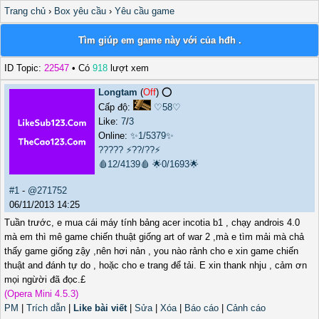
Trang chủ
›
Box yêu cầu
›
Yêu cầu game
Tìm giúp em game này với của hđh .
ID Topic:
22547
• Có
918
lượt xem
Longtam
(
Off
) ⭕️
Cấp độ:
♡58♡
Like:
7
/
3
Online:
✨1/5379✨
?????
⚡??/??⚡
🩸12/4139🩸
🌟0/1693🌟
#1
-
@271752
06/11/2013 14:25
Tuần trước, e mua cái máy tính bảng acer incotia b1 , chạy androis 4.0
mà em thì mê game chiến thuật giống art of war 2 ,mà e tìm mải mà chả
thấy game giống zậy ,nên hơi nản , you nào rảnh cho e xin game chiến
thuật and đánh tự do , hoặc cho e trang để tải. E xin thank nhju , cảm ơn
mọi ngừời đã đọc.£
(Opera Mini 4.5.3)
PM
|
Trích dẫn
|
Like bài viết
|
Sửa
|
Xóa
|
Báo cáo
|
Cảnh cáo