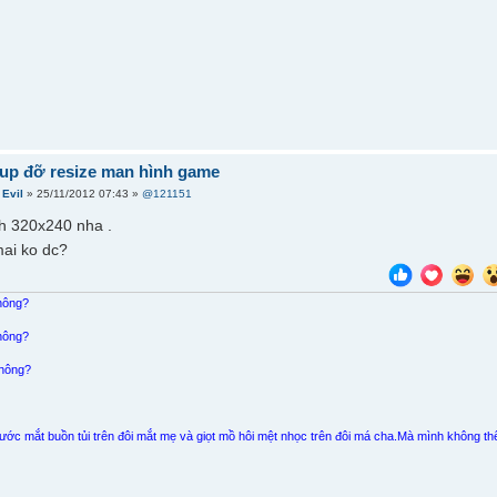
iup đỡ resize man hình game
i
Evil
» 25/11/2012 07:43 »
@121151
h 320x240 nha .
ai ko dc?
hông?
hông?
không?
ước mắt buồn tủi trên đôi mắt mẹ và giọt mồ hôi mệt nhọc trên đôi má cha.Mà mình không t