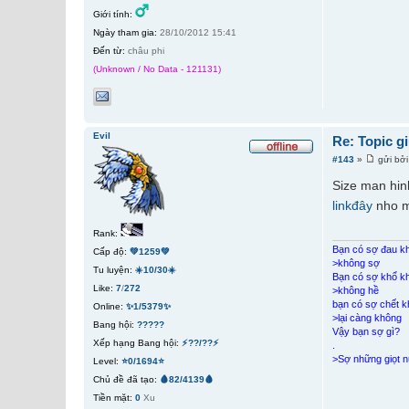
Giới tính:
Ngày tham gia:
28/10/2012 15:41
Đến từ:
châu phi
(Unknown / No Data - 121131)
Evil
Re: Topic g
#143
»
gửi bở
Size man hin
linkđây
nho m
Rank:
Bạn có sợ đau k
Cấp độ:
💚1259💚
>không sợ
Tu luyện:
☀️10/30☀️
Bạn có sợ khổ k
Like:
7
/
272
>không hề
bạn có sợ chết 
Online:
✨1/5379✨
>lại càng không
Bang hội:
?????
Vậy bạn sợ gì?
Xếp hạng Bang hội:
⚡??/??⚡
.
>Sợ những giọt n
Level:
⭐0/1694⭐
Chủ đề đã tạo:
🩸82/4139🩸
Tiền mặt:
0
Xu