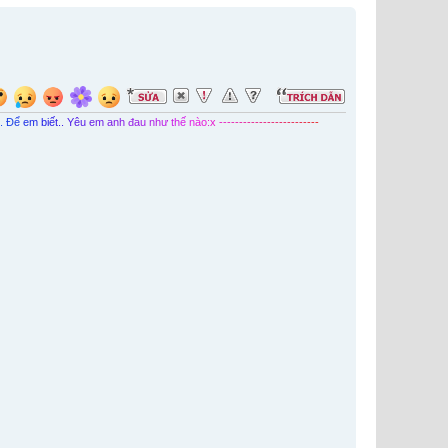
.
.
Đ
ể
e
m
b
i
ế
t
.
.
Y
ê
u
e
m
a
n
h
đ
a
u
n
h
ư
t
h
ế
n
à
o
:
x
-
-
-
-
-
-
-
-
-
-
-
-
-
-
-
-
-
-
-
-
-
-
-
-
-