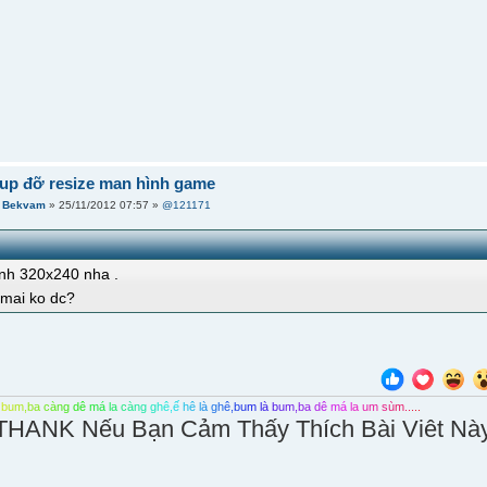
iup đỡ resize man hình game
i
Bekvam
» 25/11/2012 07:57 »
@121171
nh 320x240 nha .
mai ko dc?
b
u
m
,
b
a
c
à
n
g
d
ê
m
á
l
a
c
à
n
g
g
h
ê
,
ế
h
ê
l
à
g
h
ê
,
b
u
m
l
à
b
u
m
,
b
a
d
ê
m
á
l
a
u
m
s
ù
m
.
.
.
.
.
THANK Nếu Bạn Cảm Thấy Thích Bài Viêt Nà