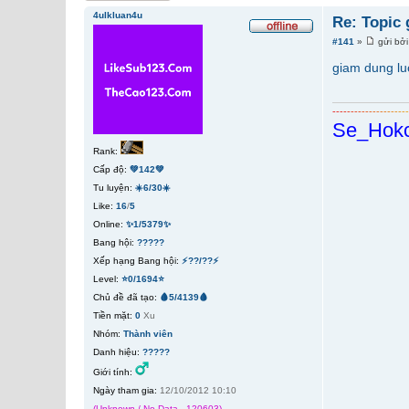
4ulkluan4u
Re: Topic
#141
»
gửi bở
giam dung l
-
-
-
-
-
-
-
-
-
-
-
-
-
-
-
-
-
-
-
-
Se_Hok
Rank:
Cấp độ:
💚142💚
Tu luyện:
☀️6/30☀️
Like:
16
/
5
Online:
✨1/5379✨
Bang hội:
?????
Xếp hạng Bang hội:
⚡??/??⚡
Level:
⭐0/1694⭐
Chủ đề đã tạo:
🩸5/4139🩸
Tiền mặt:
0
Xu
Nhóm:
Thành viên
Danh hiệu:
?????
Giới tính:
Ngày tham gia:
12/10/2012 10:10
(Unknown / No Data - 120603)