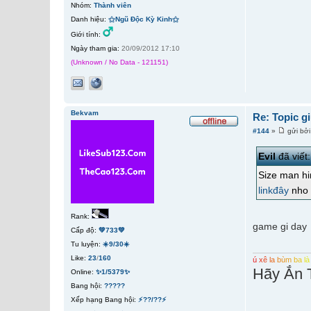
Nhóm:
Thành viên
Danh hiệu:
⚝Ngũ Độc Kỳ Kinh⚝
Giới tính:
Ngày tham gia:
20/09/2012 17:10
(Unknown / No Data - 121151)
Bekvam
Re: Topic g
#144
»
gửi bở
Evil
đã viết:
Size man hi
linkđây
nho 
Rank:
game gi day
Cấp độ:
💚733💚
Tu luyện:
☀️9/30☀️
Like:
23
/
160
ú
x
ê
l
a
b
ù
m
b
a
l
à
Hãy Ắn 
Online:
✨1/5379✨
Bang hội:
?????
Xếp hạng Bang hội:
⚡??/??⚡