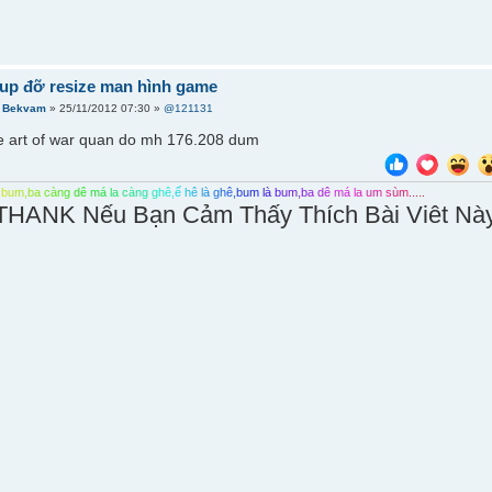
iup đỡ resize man hình game
i
Bekvam
» 25/11/2012 07:30 »
@121131
 art of war quan do mh 176.208 dum
b
u
m
,
b
a
c
à
n
g
d
ê
m
á
l
a
c
à
n
g
g
h
ê
,
ế
h
ê
l
à
g
h
ê
,
b
u
m
l
à
b
u
m
,
b
a
d
ê
m
á
l
a
u
m
s
ù
m
.
.
.
.
.
THANK Nếu Bạn Cảm Thấy Thích Bài Viêt Nà