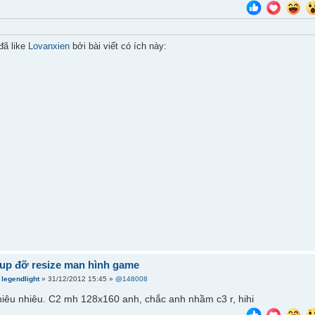
đã like
Lovanxien
bởi bài viết có ích này:
iup đỡ resize man hình game
i
legendlight
» 31/12/2012 15:45 »
@148008
nhiêu nhiêu. C2 mh 128x160 anh, chắc anh nhầm c3 r, hihi