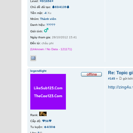
Level:
⭐0/1694⭐
Chủ đề đã tạo:
🩸83/4139🩸
Tiền mặt:
-4
Xu
Nhóm:
Thành viên
Danh hiệu:
?????
Giới tính:
Ngày tham gia:
28/10/2012 15:41
Đến từ:
châu phi
(Unknown / No Data - 121171)
legendlight
Re: Topic g
#145
»
gửi bở
http://zing4u
Rank:
Cấp độ:
💚56💚
Tu luyện:
☀️4/30☀️
Like:
5
/0