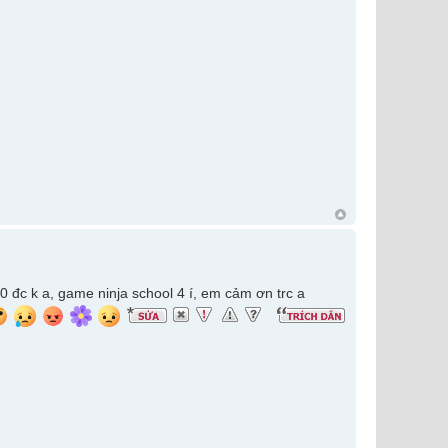
 đc k a, game ninja school 4 í, em cảm ơn trc a