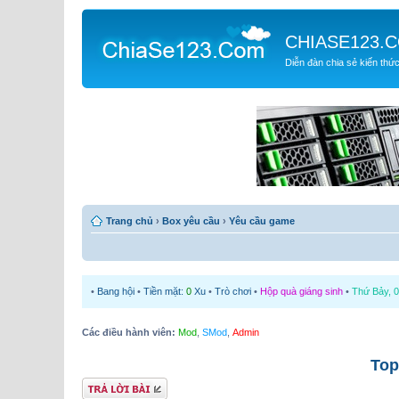
CHIASE123.
Diễn đàn chia sẻ kiến thứ
Trang chủ
›
Box yêu cầu
›
Yêu cầu game
•
Bang hội
•
Tiền mặt:
0
Xu
•
Trò chơi
•
Hộp quà giáng sinh
•
Thứ Bảy, 0
Các điều hành viên:
Mod
,
SMod
,
Admin
Top
Gửi bài trả lời