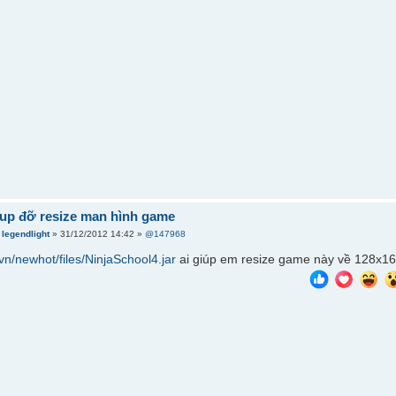
iup đỡ resize man hình game
i
legendlight
» 31/12/2012 14:42 »
@147968
.vn/newhot/files/NinjaSchool4.jar
ai giúp em resize game này về 128x160