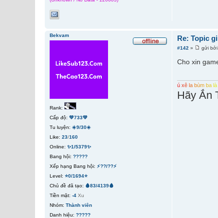
Bekvam
Re: Topic g
#142
»
gửi bở
Cho xin game
ú
x
ê
l
a
b
ù
m
b
a
l
à
Hãy Ắn 
Rank:
Cấp độ:
💚733💚
Tu luyện:
☀️9/30☀️
Like:
23
/
160
Online:
✨1/5379✨
Bang hội:
?????
Xếp hạng Bang hội:
⚡??/??⚡
Level:
⭐0/1694⭐
Chủ đề đã tạo:
🩸83/4139🩸
Tiền mặt:
-4
Xu
Nhóm:
Thành viên
Danh hiệu:
?????