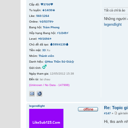
Cấp độ:
💚3700💚
Tất cả chỉ là ảo
Tu luyện:
☀️14/30☀️
Like:
560
/
1264
Những người 
Online:
✨2/5379✨
legendlight
Bang hội:
Trảm Phong
Xếp hạng Bang hội:
⚡1/249⚡
Level:
⭐0/1694⭐
Chủ đề đã tạo:
🩸599/4139🩸
Tiền mặt:
33
Xu
Nhóm:
Thành viên
Danh hiệu:
⚝Hoa Thần Sứ Giả⚝
Giới tính:
Ngày tham gia:
12/05/2012 15:38
Đến từ:
lai chau
(Unknown / No Data - 147998)
legendlight
Re: Topic g
#147
»
gửi bở
Hi, tks anh 