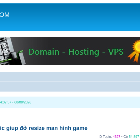
COM
c
4:37:57 - 08/08/2026
ic giup đỡ resize man hình game
ID Topic:
4327
• Có
54,897