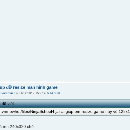
iup đỡ resize man hình game
i
Lovanxien
» 31/12/2012 15:27 »
@147998
t
đã viết:
4u.vn/newhot/files/NinjaSchool4.jar ai giúp em resize game này về 128x
 là mh 240x320 chứ