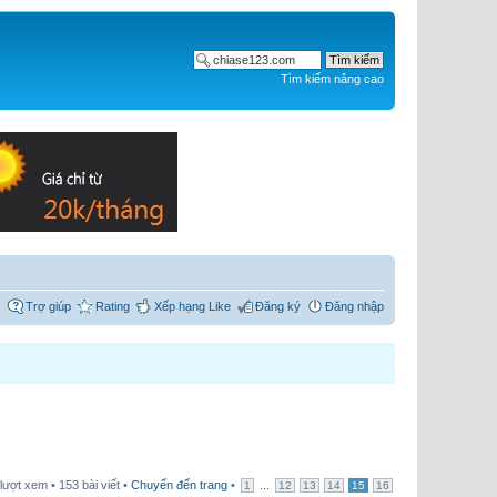
Tìm kiếm nâng cao
Trợ giúp
Rating
Xếp hạng Like
Đăng ký
Đăng nhập
lượt xem • 153 bài viết •
Chuyển đến trang
•
...
1
12
13
14
15
16