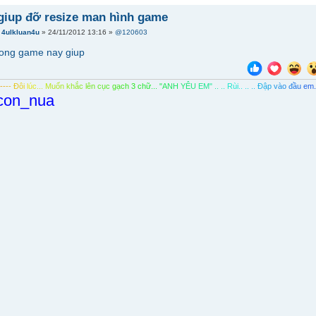
 giup đỡ resize man hình game
i
4ulkluan4u
» 24/11/2012 13:16 »
@120603
uong game nay giup
-
-
-
-
-
Đ
ô
i
l
ú
c
.
.
.
M
u
ố
n
k
h
ắ
c
l
ê
n
c
ụ
c
g
ạ
c
h
3
c
h
ữ
.
.
.
"
A
N
H
Y
Ê
U
E
M
"
.
.
.
.
R
ù
i
.
.
.
.
.
.
Đ
ậ
p
v
à
o
đ
ầ
u
e
m
con_nua