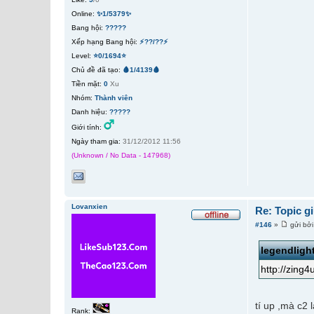
Online:
✨1/5379✨
Bang hội:
?????
Xếp hạng Bang hội:
⚡??/??⚡
Level:
⭐0/1694⭐
Chủ đề đã tạo:
🩸1/4139🩸
Tiền mặt:
0
Xu
Nhóm:
Thành viên
Danh hiệu:
?????
Giới tính:
Ngày tham gia:
31/12/2012 11:56
(Unknown / No Data - 147968)
Lovanxien
Re: Topic g
#146
»
gửi bở
legendligh
http://zing
tí up ,mà c2
Rank: