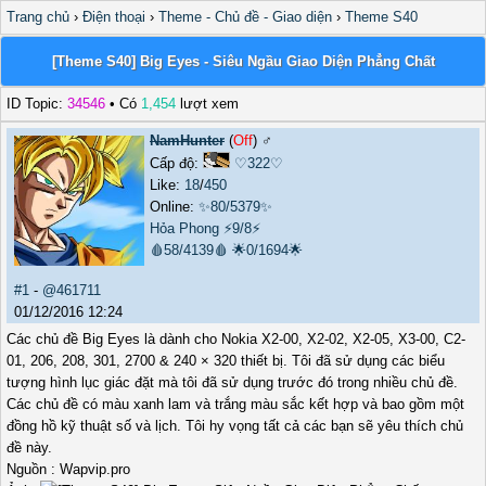
Trang chủ
›
Điện thoại
›
Theme - Chủ đề - Giao diện
›
Theme S40
[Theme S40] Big Eyes - Siêu Ngầu Giao Diện Phẳng Chất
ID Topic:
34546
• Có
1,454
lượt xem
NamHunter
(
Off
) ♂️
Cấp độ:
♡322♡
Like:
18
/
450
Online:
✨80/5379✨
Hỏa Phong
⚡9/8⚡
🩸58/4139🩸
🌟0/1694🌟
#1
-
@461711
01/12/2016 12:24
Các chủ đề Big Eyes là dành cho Nokia X2-00, X2-02, X2-05, X3-00, C2-
01, 206, 208, 301, 2700 & 240 × 320 thiết bị. Tôi đã sử dụng các biểu
tượng hình lục giác đặt mà tôi đã sử dụng trước đó trong nhiều chủ đề.
Các chủ đề có màu xanh lam và trắng màu sắc kết hợp và bao gồm một
đồng hồ kỹ thuật số và lịch. Tôi hy vọng tất cả các bạn sẽ yêu thích chủ
đề này.
Nguồn : Wapvip.pro