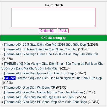
Trả lời nhanh
Chủ đề tương tự
»
[Theme s40] Bộ 3 Giao Diện Năm Mới 2016 Siêu Siêu Đẹp
(1/2029)
»
[Theme s40] Hình Ảnh Đầu Lâu Cực Ngầu, Cực Đẹp
(1/1548)
»
[Theme s40] Giao Diện Lumia Cho X2-00 và Các Máy S40 240x320
(0/1678)
»
[THEME s40] Màu Vàng + Giao Diện Emai, Bên Trong Là Full Icon Khu
Vườn Địa Đàng Và Khu Vườn Trên Mây
(1/2113)
»
[Theme s40] Giao Diện Iphone Cực Đỉnh Cực Đẹp
(0/1697)
»
Đã khóa
[Theme s40] Giao Diện Liên Minh Nghiêm Túc Chibi Cực Đẹp
(1/1918)
»
[Theme s40] Giao Diện WinDows XP
(0/1733)
»
[Theme s40] Giao Diện Naruto Mới Lạ Cực Đẹp Cho Fan
(5/3238)
»
[Theme s40] Hắc Long Mã Rất Đẹp Full Giao Diện
(3/2705)
»
[Theme s40] Giao Diện HP Spark Đẹp Kèm Skin Phát Nhạc
(2/2354)