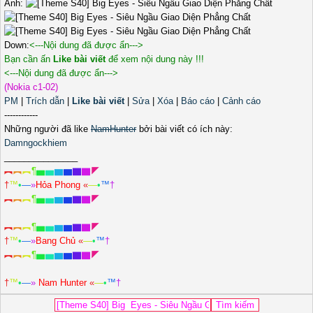
Ảnh:
Down:
<---Nội dung đã được ẩn--->
Bạn cần ấn
Like bài viết
để xem nội dung này !!!
<---Nội dung đã được ẩn--->
(Nokia c1-02)
PM
|
Trích dẫn
|
Like bài viết
|
Sửa
|
Xóa
|
Báo cáo
|
Cảnh cáo
------------
Những người đã like
NamHunter
bởi bài viết có ích này:
Damngockhiem
_______________
︻
︻
︻
¶
▅
▅
▆
▆
▇
▇
◤
†
™
•
—
»
Hỏa Phong
«
—
•
™
†
︻
︻
︻
¶
▅
▅
▆
▆
▇
▇
◤
︻
︻
︻
¶
▅
▅
▆
▆
▇
▇
◤
†
™
•
—
»
Bang Chủ
«
—
•
™
†
︻
︻
︻
¶
▅
▅
▆
▆
▇
▇
◤
†
™
•
—
»
Nam Hunter
«
—
•
™
†