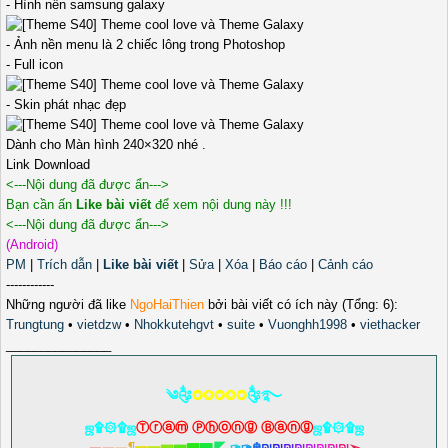
- Hình nền samsung galaxy
- Ảnh nền menu là 2 chiếc lông trong Photoshop
- Full icon
- Skin phát nhạc đẹp
Dành cho Màn hình 240×320 nhé .
Link Download
<---Nội dung đã được ẩn--->
Bạn cần ấn
Like bài viết
để xem nội dung này !!!
<---Nội dung đã được ẩn--->
(Android)
PM
|
Trích dẫn
|
Like bài viết
|
Sửa
|
Xóa
|
Báo cáo
|
Cảnh cáo
------------
Những người đã like
NgoHaiThien
bởi bài viết có ích này (Tổng: 6):
Trungtung
•
vietdzw
•
Nhokkutehgvt
•
suite
•
Vuonghh1998
•
viethacker
_______________
༄༂
✪✪✪✪✪
༂࿐
ஜ۩۞۩ஜ
Ⓣⓡⓐⓜ Ⓟⓗⓞⓝⓖ Ⓑⓐⓝⓖ
ஜ۩۞۩ஜ
︻
︻
︻
¶
▅
▅
▆
▆
▇
▇
◤
✑
✑
☬
₪
₪
₪
₪
₪
₪
₪
₪
➣