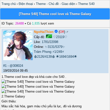
Trang chủ
›
Điện thoại
›
Theme - Chủ đề - Giao diện
›
Theme S40
[Theme S40] Theme cool love và Theme Galaxy
ID Topic:
26488
• Có
1,835
lượt xem
NgoHaiThien
(
Off
) ♂️
Cấp độ:
♡23119♡
Like:
1781
/
22098
Online:
✨3131/5379✨
Trảm Phong
⚡1/249⚡
🩸2126/4139🩸
🌟1694/1694🌟
#1
-
@308024
19/03/2014 09:45
1.Theme cool love đẹp và khá cute cho S40 .
2.Theme Galaxy
Giới thiệu:
Màu sắc hài hòa, gam màu chủ yếu là lục, đỏ và dương