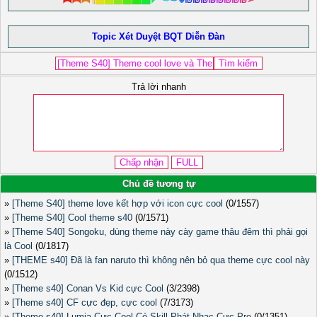
Topic Xét Duyệt BQT Diễn Đàn
Trả lời nhanh
Chủ đề tương tự
»
[Theme S40] theme love kết hợp với icon cực cool
(0/1557)
»
[Theme S40] Cool theme s40
(0/1571)
»
[Theme S40] Songoku, dùng theme này cày game thâu đêm thì phải gọi
là Cool
(0/1817)
»
[THEME s40] Đã là fan naruto thì không nên bỏ qua theme cực cool này
(0/1512)
»
[Theme s40] Conan Vs Kid cực Cool
(3/2398)
»
[Theme s40] CF cực đẹp, cực cool
(7/3173)
»
[Theme s40] Lumia Cực Cool Có Skill Phát Nhạc Cực Pro
(0/1351)