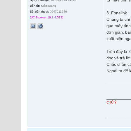
từ máy tính 
Đến từ:
Kiên Giang
Số điện thoại:
0947911646
3. Fonelink
(UC Browser 10.1.4.573)
Chúng ta chỉ 
qua máy tính 
đơn giản, bạn
xuất hiện nga
Trên đây là 3
đọc và trả lờ
Chắc chắn cá
Ngoài ra để 
_____________
CHÚ Ý
_____________