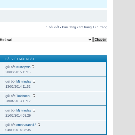
1 bài viết • Bạn đang xem trang
1
/
1
trang
BÀI VIẾT MỚI NHẤT
gửi bởi
Kunvipvip
20/08/2015 11:15
gửi bởi
Mjhtriuday
13/02/2014 11:52
gửi bởi
Tolabocau
28/04/2013 11:12
gửi bởi
Mjhtriuday
21/02/2014 09:29
gửi bởi
emnhatanh12
04/09/2014 08:35