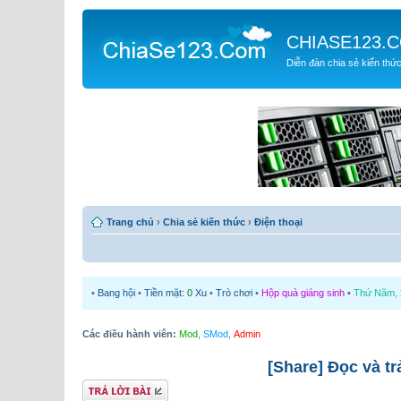
CHIASE123.
Diễn đàn chia sẻ kiến thứ
Trang chủ
›
Chia sẻ kiến thức
›
Điện thoại
•
Bang hội
•
Tiền mặt:
0
Xu
•
Trò chơi
•
Hộp quà giáng sinh
•
Thứ Năm, 2
Các điều hành viên:
Mod
,
SMod
,
Admin
[Share] Đọc và tr
Gửi bài trả lời