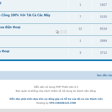
d
1
1927
h Công 100% Với Tất Cả Các Máy
7
5155
ua điện thoại
12
6518
1
2
1
2684
 thoại
3
3712
Ban điều hà
Diễn đàn sử dụng PHP Phiên bản 8.2
Ban quản trị không chịu trách nhiệm về nội dung do thành viên đăng.
Diễn đàn phát triển dựa trên sự đóng góp và hỗ trợ của tất cả các thành viên
Hosting by
VPS.CHIASE123.COM