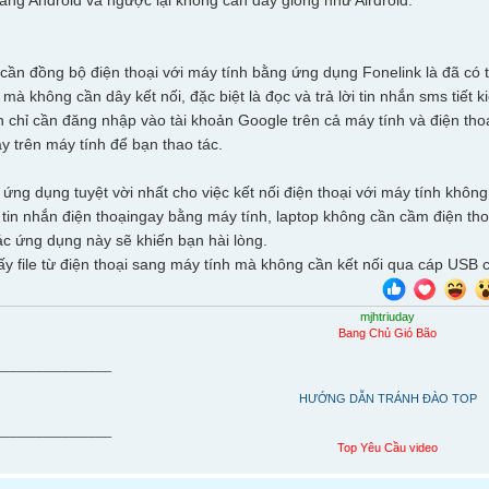
sang Android và ngược lại không cần dây giống như Airdroid.
cần đồng bộ điện thoại với máy tính bằng ứng dụng Fonelink là đã có t
mà không cần dây kết nối, đặc biệt là đọc và trả lời tin nhắn sms tiết 
 chỉ cần đăng nhập vào tài khoản Google trên cả máy tính và điện thoại
y trên máy tính để bạn thao tác.
 ứng dụng tuyệt vời nhất cho việc kết nối điện thoại với máy tính không
i tin nhắn điện thoạingay bằng máy tính, laptop không cần cầm điện thoạ
c ứng dụng này sẽ khiến bạn hài lòng.
lấy file từ điện thoại sang máy tính mà không cần kết nối qua cáp U
mjhtriuday
Bang Chủ Gió Bão
__________________
HƯỚNG DẪN TRÁNH ĐÀO TOP
__________________
Top Yêu Cầu video