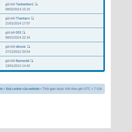
gửi bởi
Tanbanben1
08/02/2014 15:10
gửi bởi
Thanhpro
21/01/2014 17:07
gửi bởi
003
08/01/2014 22:16
gửi bởi
dinoxlc
27/12/2012 20:54
gửi bởi
Banneddi
13/01/2013 14:42
nh
•
Xoá cookie của website
• Thời gian được tính theo giờ UTC + 7 Giờ