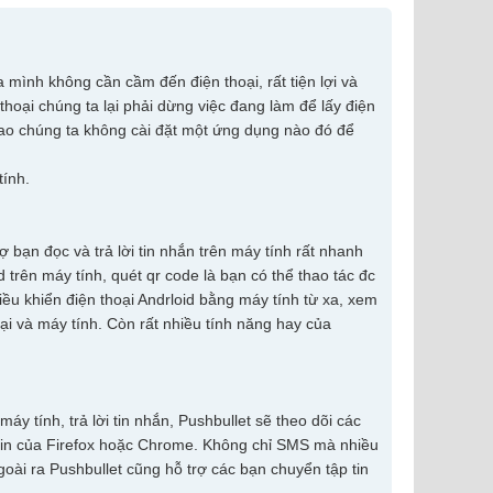
a mình không cần cầm đến điện thoại, rất tiện lợi và
thoại chúng ta lại phải dừng việc đang làm để lấy điện
ại sao chúng ta không cài đặt một ứng dụng nào đó để
tính.
bạn đọc và trả lời tin nhắn trên máy tính rất nhanh
id trên máy tính, quét qr code là bạn có thể thao tác đc
u khiển điện thoại Andrloid bằng máy tính từ xa, xem
ại và máy tính. Còn rất nhiều tính năng hay của
y tính, trả lời tin nhắn, Pushbullet sẽ theo dõi các
ugin của Firefox hoặc Chrome. Không chỉ SMS mà nhiều
ài ra Pushbullet cũng hỗ trợ các bạn chuyển tập tin