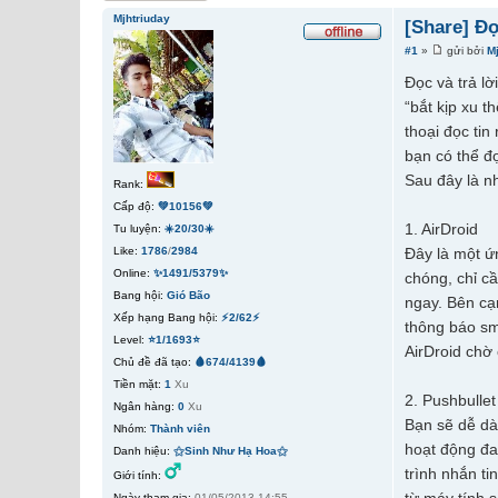
Mjhtriuday
[Share] Đọ
#1
»
gửi bởi
M
Đọc và trả lờ
“bắt kịp xu t
thoại đọc tin
bạn có thể đọ
Sau đây là nh
Rank:
Cấp độ:
💚10156💚
1. AirDroid
Tu luyện:
☀️20/30☀️
Like:
1786
/
2984
Đây là một ứ
Online:
✨1491/5379✨
chóng, chỉ cầ
Bang hội:
Gió Bão
ngay. Bên cạ
Xếp hạng Bang hội:
⚡2/62⚡
thông báo sm
Level:
⭐1/1693⭐
AirDroid chờ
Chủ đề đã tạo:
🩸674/4139🩸
Tiền mặt:
1
Xu
2. Pushbullet
Ngân hàng:
0
Xu
Bạn sẽ dễ dàn
Nhóm:
Thành viên
hoạt động đa
Danh hiệu:
⚝Sinh Như Hạ Hoa⚝
trình nhắn t
Giới tính:
Ngày tham gia:
01/05/2013 14:55