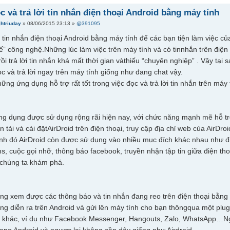
c và trả lời tin nhắn điện thoại Android bằng máy tính
jhtriuday
» 08/06/2015 23:13 »
@391095
i tin nhắn điện thoại Android bằng máy tính để các bạn tiện làm việc củ
hế” công nghệ.Những lúc làm việc trên máy tính và có tinnhắn trên điện 
 rồi trả lời tin nhắn khá mất thời gian vàthiếu “chuyên nghiệp” . Vậy t
c và trả lời ngay trên máy tính giống như đang chat vậy.
ững ứng dụng hỗ trợ rất tốt trong việc đọc và trả lời tin nhắn trên máy 
ng dụng được sử dụng rộng rãi hiện nay, với chức năng mạnh mẽ hỗ trợ 
n tải và cài đặtAirDroid trên điện thoại, truy cập địa chỉ web của AirDro
nh đó AirDroid còn được sử dụng vào nhiều mục đích khác nhau như điề
s, cuộc gọi nhỡ, thông báo facebook, truyền nhận tập tin giữa điện tho
 chúng ta khám phá.
g xem được các thông báo và tin nhắn đang reo trên điện thoại bằng má
ng diễn ra trên Android và gửi lên máy tính cho bạn thôngqua một pl
in khác, ví dụ như Facebook Messenger, Hangouts, Zalo, WhatsApp…Ngo