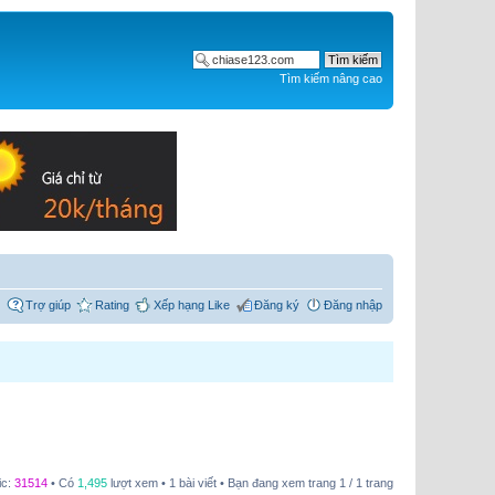
Tìm kiếm nâng cao
Trợ giúp
Rating
Xếp hạng Like
Đăng ký
Đăng nhập
ic:
31514
• Có
1,495
lượt xem • 1 bài viết • Bạn đang xem trang
1
/
1
trang