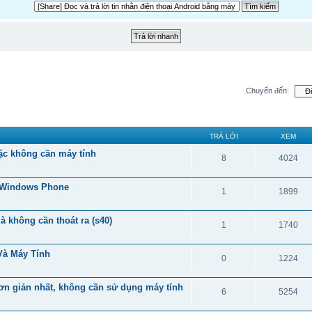
Chuyển đến:
TRẢ LỜI
XEM
ặc không cần máy tính
8
4024
i Windows Phone
1
1899
à không cần thoát ra (s40)
1
1740
Và Máy Tính
0
1224
đơn giản nhất, không cần sử dụng máy tính
6
5254