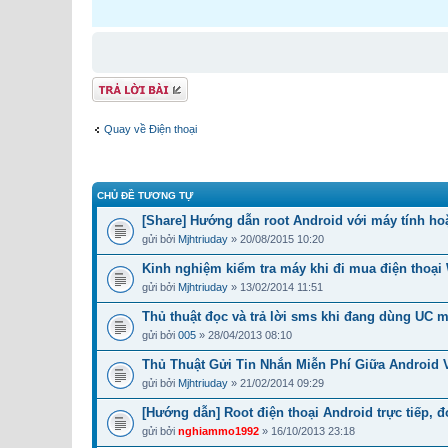
Gửi bài trả lời
Quay về Điện thoại
CHỦ ĐỀ TƯƠNG TỰ
[Share] Hướng dẫn root Android với máy tính ho
gửi bởi
Mjhtriuday
» 20/08/2015 10:20
Kinh nghiệm kiểm tra máy khi đi mua điện thoạ
gửi bởi
Mjhtriuday
» 13/02/2014 11:51
Thủ thuật đọc và trả lời sms khi đang dùng UC m
gửi bởi
005
» 28/04/2013 08:10
Thủ Thuật Gửi Tin Nhắn Miễn Phí Giữa Android 
gửi bởi
Mjhtriuday
» 21/02/2014 09:29
[Hướng dẫn] Root điện thoại Android trực tiếp, 
gửi bởi
nghiammo1992
» 16/10/2013 23:18