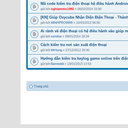
Mã code kiểm tra điện thoại hệ điều hành Androi
gửi bởi
nghiammo1992
» 08/02/2014 15:00
[KN] Giúp Oxycube Nhận Diện Điện Thoại - Thàn
gửi bởi
MINHPRO9999
» 10/03/2013 06:50
Ai rành về điện thoại có hệ điều hành vào giúp m
gửi bởi
sendow
» 08/01/2014 18:34
Cách kiểm tra nơi sản xuất điện thoại
gửi bởi
MrHung
» 27/12/2012 20:40
Hướng dẫn kiểm tra keylog game online trên điện
gửi bởi
Banneddi
» 13/01/2013 13:53
Trang chủ