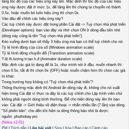
tăng tốc độ của các hiệu ứng này lên. Mặc định thì tốc độ của các hiệu
ứng này được đặt ở mức 1x, để tăng lên thì chúng ta chuyển nó thành
0.5x, hoặc muốn bỏ luôn hiệu ứng thì chọn 0x.
Vào đâu để chỉnh các hiệu ứng này?
Các tuỳ chỉnh này được đặt trong phần Cài đặt -> Tuỳ chọn nhà phát triển
(Developer options): bạn vào đây và nhớ chọn ON ở dòng đầu tiên nhé
(dòng này cũng là tên “Tuỳ chọn nhà phát triển“).
Kéo xuống dưới bạn sẽ thấy 3 hiệu ứng mà bạn có thể tuỳ chỉnh cho nó:
Tỷ lệ hình động của cửa sổ (Windows animation scale)
Tỷ lệ hình động chuyển đổi (Transition animation scale)
T.lệ th.lượng tr.tạo h.đ (Animator duration scale)
Mặc định các giá trị đang để là 1x, như mình nói ở đầu: muốn nhanh thì
chọn 0.5x, tắt đi thì chọn 0x (OFF) hoặc muốn chậm hơn thì chọn các giá
trị khác.
Trong trường hợp không có “Tuỳ chọn nhà phát triển”?
Thông thường mặc định thì Android ẩn dòng này đi, không cho nó xuất
hiện trong Cài đặt vì thực ra đây là các tuỳ chỉnh cho Lập trình viên chứ
không phải người dùng bình thường. Để cho hiện dòng này lên thì bạn
vào: Cài đặt -> Giới thiệu về điện thoại -> nhấn nhiều lần (7 lần) vào dòng
“Số phiên bản“: cho đến khi hiện ra dòng thông báo nhỏ là được.
nguồn: phuthobay.pro
(Nokia x2-01)
PM
|
Trích dẫn
|
Like bài viết
|
Sửa
|
Xóa
|
Báo cáo
|
Cảnh cáo