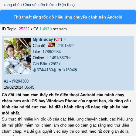
Trang chủ
›
Chia sẻ kiến thức
›
Điện thoại
Thủ thuật tăng tốc độ hiệu ứng chuyển cảnh trên Android
ID Topic:
25222
• Có
1,493
lượt xem
Mjhtriuday
(
Off
) ♂️
Cấp độ:
♡10156♡
Like:
1786
/
2984
Online:
✨1491/5379✨
Gió Bão
⚡2/62⚡
🩸674/4139🩸
🌟1/1694🌟
#1
-
@294300
19/02/2014 06:45
Có đôi khi bạn cảm thấy chiếc điện thoại Android của mình chạy
chậm hơn anh iOS hay Windows Phone của người bạn, dù rằng cấu
hình của nó thì cực cao, hệ điều hành cũng đã nâng cấp phiên bản
mới nhất.
Sự thực thì nhiều khi tốc độ của các hiệu ứng chuyển cảnh, các hiệu ứng
tắt mở phần mềm hơi chậm làm cho bạn có cảm giác rằng mọi thứ điều
chậm chạp. Và để giải quyết việc này thì có một mẹo rất đơn giản đó là