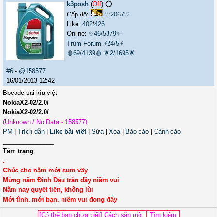
k3posh
(
Off
) ⭕️
Cấp độ:
♡2067♡
Like:
402
/
426
Online:
✨46/5379✨
Trùm Forum
⚡24/5⚡
🩸69/4139🩸
🌟2/1695🌟
#6
-
@158577
16/01/2013 12:42
Bbcode sai kìa việt
NokiaX2-02/2.0/
NokiaX2-02/2.0/
(Unknown / No Data - 158577)
PM
|
Trích dẫn
|
Like bài viết
|
Sửa
|
Xóa
|
Báo cáo
|
Cảnh cáo
_______________
Tâm trạng
.
Chúc cho năm mới sum vầy
Mừng năm Đinh Dậu tràn đầy niềm vui
Năm nay quyết tiến, không lùi
Mới tình, mới bạn, niềm vui đong đầy