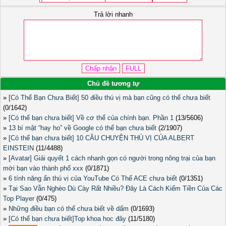
Trả lời nhanh
Chủ đề tương tự
»
[Có Thể Bạn Chưa Biết] 50 điều thú vị mà bạn cũng có thể chưa biết
(0/1642)
»
[Có thể bạn chưa biết] Về cơ thể của chính bạn. Phần 1
(13/5606)
»
13 bí mật “hay ho” về Google có thể bạn chưa biết
(2/1907)
»
[Có thể bạn chưa biết] 10 CÂU CHUYỆN THÚ VỊ CỦA ALBERT
EINSTEIN
(11/4488)
»
[Avatar] Giải quyết 1 cách nhanh gọn có người trong nông trại của bạn
mời bạn vào thành phố xxx
(0/1871)
»
6 tính năng ẩn thú vị của YouTube Có Thể ACE chưa biết
(0/1351)
»
Tại Sao Vẫn Nghèo Dù Cày Rất Nhiều? Đây Là Cách Kiếm Tiền Của Các
Top Player
(0/475)
»
Những điều bạn có thể chưa biết về dấm
(0/1693)
»
[Có thể bạn chưa biết]Top khoa hoc đây
(11/5180)