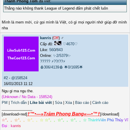
Thánh Phồng Tôm
đã viết:
Thằng nào không thank League of Legend đấm phát chết luôn
Mình là mem mới, cứ gọi mình là Việt, có gì mọi người nhớ giúp đỡ mình
nha
kanris
(
Off
) ♂️
Cấp độ:
♡4670♡
Like:
560
/
843
Online:
✨2/5379✨
?????
⚡??/??⚡
🩸306/4139🩸
🌟0/1695🌟
#2
-
@158524
16/01/2013 11:12
Ngu gi ma ngu the.
(Unknown / No Data - 158524)
PM
|
Trích dẫn
|
Like bài viết
|
Sửa
|
Xóa
|
Báo cáo
|
Cảnh cáo
_______________
†™•—»Trảm Phong Bang«—•™†
[download=red]
[/download]
☆
°
。
。
☆
°
。
。
☆
°
。
。
☆
☆
°
。
。
☆
°
。
。
☆
°
。
。
☆
T
h
à
n
h
V
i
ê
n
P
h
ù
T
h
ủ
y
V
ĩ
Đ
ạ
i
:
k
a
n
r
i
s