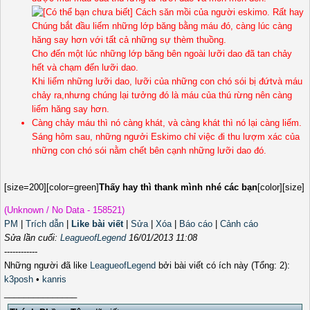
Chúng bắt đầu liếm những lớp băng bằng máu đó, càng lúc càng
hăng say hơn với tất cả những sự thèm thuồng.
Cho đến một lúc những lớp băng bên ngoài lưỡi dao đã tan chảy
hết và chạm đến lưỡi dao.
Khi liếm những lưỡi dao, lưỡi của những con chó sói bị đứtvà máu
chảy ra,nhưng chúng lại tưởng đó là máu của thú rừng nên càng
liếm hăng say hơn.
Càng chảy máu thì nó càng khát, và càng khát thì nó lại càng liếm.
Sáng hôm sau, những ngưởi Eskimo chỉ việc đi thu lượm xác của
những con chó sói nằm chết bên cạnh những lưỡi dao đó.
[size=200][color=green]
Thấy hay thì thank mình nhé các bạn
[color][size]
(Unknown / No Data - 158521)
PM
|
Trích dẫn
|
Like bài viết
|
Sửa
|
Xóa
|
Báo cáo
|
Cảnh cáo
Sửa lần cuối:
LeagueofLegend
16/01/2013 11:08
------------
Những người đã like
LeagueofLegend
bởi bài viết có ích này (Tổng: 2):
k3posh
•
kanris
_______________