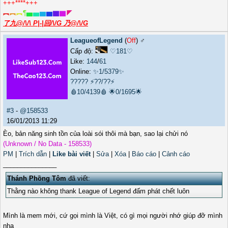
+++****+++
︻
︻
︻
¶
▅
▅
▆
▆
▇
▇
◤
了九@/\/\ P|-|回/\/G 乃@/\/G
LeagueofLegend
(
Off
) ♂️
Cấp độ:
♡181♡
Like:
144
/
61
Online:
✨1/5379✨
?????
⚡??/??⚡
🩸10/4139🩸
🌟0/1695🌟
#3
-
@158533
16/01/2013 11:29
Èo, bản năng sinh tồn của loài sói thôi mà bạn, sao lại chửi nó
(Unknown / No Data - 158533)
PM
|
Trích dẫn
|
Like bài viết
|
Sửa
|
Xóa
|
Báo cáo
|
Cảnh cáo
_______________
Thánh Phồng Tôm
đã viết:
Thằng nào không thank League of Legend đấm phát chết luôn
Mình là mem mới, cứ gọi mình là Việt, có gì mọi người nhớ giúp đỡ mình
nha