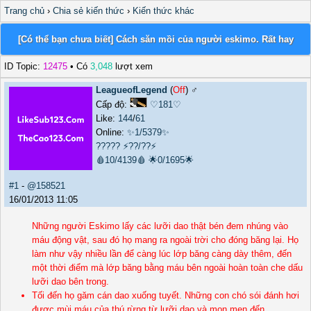
Trang chủ
›
Chia sẻ kiến thức
›
Kiến thức khác
[Có thể bạn chưa biết] Cách săn mồi của người eskimo. Rất hay
ID Topic:
12475
• Có
3,048
lượt xem
LeagueofLegend
(
Off
) ♂️
Cấp độ:
♡181♡
Like:
144
/
61
Online:
✨1/5379✨
?????
⚡??/??⚡
🩸10/4139🩸
🌟0/1695🌟
#1
-
@158521
16/01/2013 11:05
Những người Eskimo lấy các lưỡi dao thật bén đem nhúng vào
máu động vật, sau đó họ mang ra ngoài trời cho đóng băng lại. Họ
làm như vậy nhiều lần để càng lúc lớp băng càng dày thêm, đến
một thời điểm mà lớp băng bằng máu bên ngoài hoàn toàn che dấu
lưỡi dao bên trong.
Tối đến họ găm cán dao xuống tuyết. Những con chó sói đánh hơi
được mùi máu của thú rừng từ lưỡi dao và mon men đến.