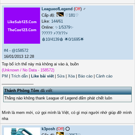
LeagueofLegend
(
Off
) ♂️
Cấp độ:
♡181♡
Like:
144
/
61
Online:
✨1/5379✨
?????
⚡??/??⚡
🩸10/4139🩸
🌟0/1695🌟
#4
-
@158572
16/01/2013 12:28
Top bổ ích thế này mà không ai vào à, buồn
(Unknown / No Data - 158572)
PM
|
Trích dẫn
|
Like bài viết
|
Sửa
|
Xóa
|
Báo cáo
|
Cảnh cáo
_______________
Thánh Phồng Tôm
đã viết:
Thằng nào không thank League of Legend đấm phát chết luôn
Mình là mem mới, cứ gọi mình là Việt, có gì mọi người nhớ giúp đỡ mình
nha
k3posh
(
Off
) ⭕️