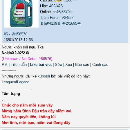
Cấp độ:
♡2067♡
Like:
402
/
426
Online:
✨46/5379✨
Trùm Forum
⚡24/5⚡
🩸69/4139🩸
🌟2/1695🌟
#5
-
@158576
16/01/2013 12:36
Người khôn sói ngu. Tks
NokiaX2-02/2.0/
(Unknown / No Data - 158576)
PM
|
Trích dẫn
|
Like bài viết
|
Sửa
|
Xóa
|
Báo cáo
|
Cảnh cáo
------------
Những người đã like
k3posh
bởi bài viết có ích này:
LeagueofLegend
_______________
Tâm trạng
.
Chúc cho năm mới sum vầy
Mừng năm Đinh Dậu tràn đầy niềm vui
Năm nay quyết tiến, không lùi
Mới tình, mới bạn, niềm vui đong đầy