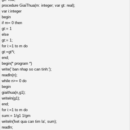
procedure GiaiThua(m: integer; var gt: real);
var i:integer
begin
if m= 0 then
gt:= 1
else
gt:= 1;
for i:=1 to m do
gt:=gt*i;
end;
begin(* program *)
write(' ban nhap so can tinh:');
readln(n);
while n>= 0 do
begin
giaithua(n,g1);
writeln(g1);
end;
for i:=1 to m do
sum:= 1/g1 1/gm
writeln('ket qua can tim la', sum);
readln;