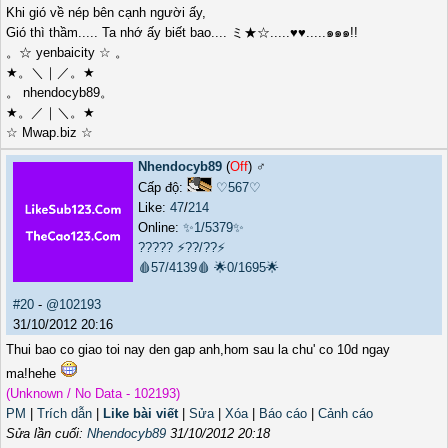
Khi gió về nép bên cạnh người ấy,
Gió thì thầm..... Ta nhớ ấy biết bao.... ミ★☆.....♥♥.....๑๑๑!!
。☆ yenbaicity ☆ 。
★。＼｜／。★
。 nhendocyb89。
★。／｜＼。★
☆ Mwap.biz ☆
Nhendocyb89
(
Off
) ♂️
Cấp độ:
♡567♡
Like:
47
/
214
Online:
✨1/5379✨
?????
⚡??/??⚡
🩸57/4139🩸
🌟0/1695🌟
#20
-
@102193
31/10/2012 20:16
Thui bao co giao toi nay den gap anh,hom sau la chu' co 10d ngay
ma!hehe
(Unknown / No Data - 102193)
PM
|
Trích dẫn
|
Like bài viết
|
Sửa
|
Xóa
|
Báo cáo
|
Cảnh cáo
Sửa lần cuối:
Nhendocyb89
31/10/2012 20:18