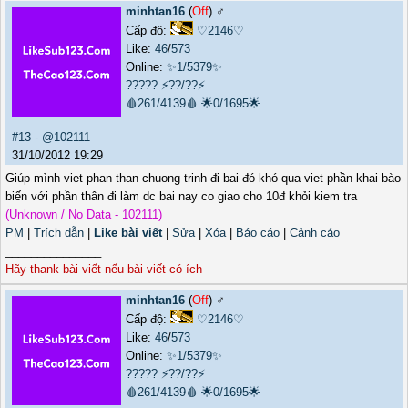
minhtan16
(
Off
) ♂️
Cấp độ:
♡2146♡
Like:
46
/
573
Online:
✨1/5379✨
?????
⚡??/??⚡
🩸261/4139🩸
🌟0/1695🌟
#13
-
@102111
31/10/2012 19:29
Giúp mình viet phan than chuong trinh đi bai đó khó qua viet phần khai bào
biến với phần thân đi làm dc bai nay co giao cho 10đ khỏi kiem tra
(Unknown / No Data - 102111)
PM
|
Trích dẫn
|
Like bài viết
|
Sửa
|
Xóa
|
Báo cáo
|
Cảnh cáo
_______________
Hãy thank bài viết nếu bài viết có ích
minhtan16
(
Off
) ♂️
Cấp độ:
♡2146♡
Like:
46
/
573
Online:
✨1/5379✨
?????
⚡??/??⚡
🩸261/4139🩸
🌟0/1695🌟