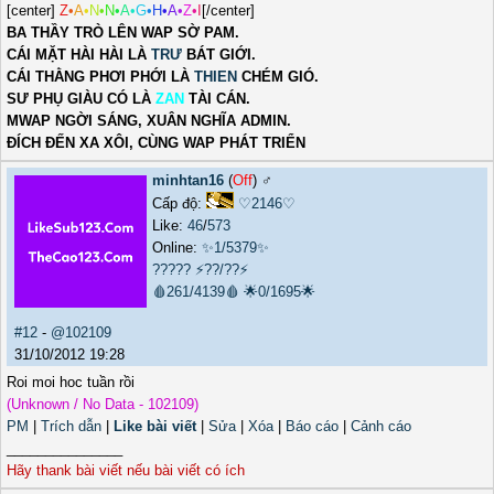
[center]
Z
•
A
•
N
•
N
•
A
•
G
•
H
•
A
•
Z
•
I
[/center]
BA THẦY TRÒ LÊN WAP SỜ PAM.
CÁI MẶT HÀI HÀI LÀ
TRƯ
BÁT GIỚI.
CÁI THẰNG PHƠI PHỚI LÀ
THIEN
CHÉM GIÓ.
SƯ PHỤ GIÀU CÓ LÀ
ZAN
TÀI CÁN.
MWAP NGỜI SÁNG, XUÂN NGHĨA ADMIN.
ĐÍCH ĐẾN XA XÔI, CÙNG WAP PHÁT TRIỂN
minhtan16
(
Off
) ♂️
Cấp độ:
♡2146♡
Like:
46
/
573
Online:
✨1/5379✨
?????
⚡??/??⚡
🩸261/4139🩸
🌟0/1695🌟
#12
-
@102109
31/10/2012 19:28
Roi moi hoc tuần rồi
(Unknown / No Data - 102109)
PM
|
Trích dẫn
|
Like bài viết
|
Sửa
|
Xóa
|
Báo cáo
|
Cảnh cáo
_______________
Hãy thank bài viết nếu bài viết có ích