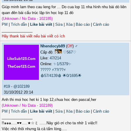
Giúp minh lam theo cau leng for ... Do cua lop 11 nha hình nhu bài dó liên
quan đên bài cấu trúc lặp tin học lop 11 đó
(Unknown / No Data - 102185)
PM
|
Trích dẫn
|
Like bài viết
|
Sửa
|
Xóa
|
Báo cáo
|
Cảnh cáo
_______________
Hãy thank bài viết nếu bài viết có ích
Nhendocyb89
(
Off
) ♂️
Cấp độ:
♡567♡
Like:
47
/
214
Online:
✨1/5379✨
?????
⚡??/??⚡
🩸57/4139🩸
🌟0/1695🌟
#19
-
@102189
31/10/2012 20:14
Anh thi moi hoc het ki 1 lop 12,chua hoc den pascal,her
(Unknown / No Data - 102189)
PM
|
Trích dẫn
|
Like bài viết
|
Sửa
|
Xóa
|
Báo cáo
|
Cảnh cáo
_______________
!!๑๑๑.....♥♥.....★☆ミ ......Này gió ơi cho ta nhờ 1 việc!!
Việc nhỏ thôi nhưng là cả tấm lòng.....