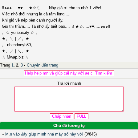
_______________
!!๑๑๑.....♥♥.....★☆ミ ......Này gió ơi cho ta nhờ 1 việc!!
Việc nhỏ thôi nhưng là cả tấm lòng.....
Khi gió về nép bên cạnh người ấy,
Gió thì thầm..... Ta nhớ ấy biết bao.... ミ★☆.....♥♥.....๑๑๑!!
。☆ yenbaicity ☆ 。
★。＼｜／。★
。 nhendocyb89。
★。／｜＼。★
☆ Mwap.biz ☆
Trang
1
,
2
,
3
•
Chuyển đến trang
Trả lời nhanh
Chủ đề tương tự
»
M.n vào đây giúp mình nhá máy số này với
(0/845)