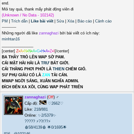
end.
Mỏi tay quá, thank mấy phát động viên đi
(Unknown / No Data - 102142)
PM
|
Trích dẫn
|
Like bài viết
|
Sửa
|
Xóa
|
Báo cáo
|
Cảnh cáo
------------
Những người đã like
zannaghazi
bởi bài viết có ích này:
minhtan16
_______________
[center]
Z
•
A
•
N
•
N
•
A
•
G
•
H
•
A
•
Z
•
I
[/center]
BA THẦY TRÒ LÊN WAP SỜ PAM.
CÁI MẶT HÀI HÀI LÀ
TRƯ
BÁT GIỚI.
CÁI THẰNG PHƠI PHỚI LÀ
THIEN
CHÉM GIÓ.
SƯ PHỤ GIÀU CÓ LÀ
ZAN
TÀI CÁN.
MWAP NGỜI SÁNG, XUÂN NGHĨA ADMIN.
ĐÍCH ĐẾN XA XÔI, CÙNG WAP PHÁT TRIỂN
zannaghazi
(
Off
) ♂️
Cấp độ:
♡2662♡
Like:
218
/
881
Online:
✨2/5379✨
?????
⚡??/??⚡
🩸58/4139🩸
🌟0/1695🌟
#16
-
@102146