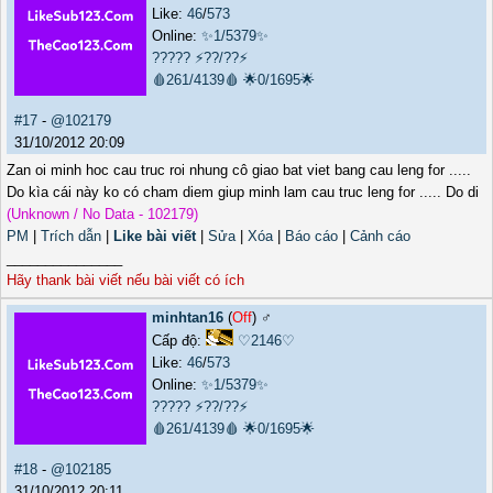
Like:
46
/
573
Online:
✨1/5379✨
?????
⚡??/??⚡
🩸261/4139🩸
🌟0/1695🌟
#17
-
@102179
31/10/2012 20:09
Zan oi minh hoc cau truc roi nhung cô giao bat viet bang cau leng for .....
Do kìa cái này ko có cham diem giup minh lam cau truc leng for ..... Do di
(Unknown / No Data - 102179)
PM
|
Trích dẫn
|
Like bài viết
|
Sửa
|
Xóa
|
Báo cáo
|
Cảnh cáo
_______________
Hãy thank bài viết nếu bài viết có ích
minhtan16
(
Off
) ♂️
Cấp độ:
♡2146♡
Like:
46
/
573
Online:
✨1/5379✨
?????
⚡??/??⚡
🩸261/4139🩸
🌟0/1695🌟
#18
-
@102185
31/10/2012 20:11