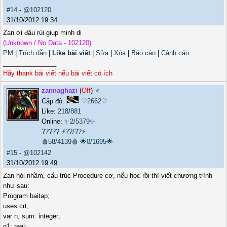
#14
-
@102120
31/10/2012 19:34
Zan ơi đâu rùi giup minh di
(Unknown / No Data - 102120)
PM
|
Trích dẫn
|
Like bài viết
|
Sửa
|
Xóa
|
Báo cáo
|
Cảnh cáo
_______________
Hãy thank bài viết nếu bài viết có ích
zannaghazi
(
Off
) ♂️
Cấp độ:
♡2662♡
Like:
218
/
881
Online:
✨2/5379✨
?????
⚡??/??⚡
🩸58/4139🩸
🌟0/1695🌟
#15
-
@102142
31/10/2012 19:49
Zan hỏi nhầm, cấu trúc Procedure cơ, nếu học rồi thì viết chương trình
như sau:
Program baitap;
uses crt;
var n, sum: integer;
g1: real;