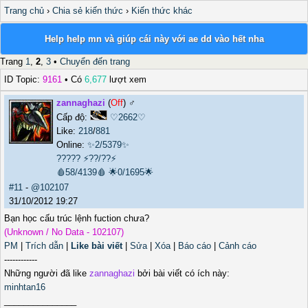
Trang chủ
›
Chia sẻ kiến thức
›
Kiến thức khác
Help help mn và giúp cái này với ae dd vào hết nha
Trang
1
,
2
,
3
•
Chuyển đến trang
ID Topic:
9161
• Có
6,677
lượt xem
zannaghazi
(
Off
) ♂️
Cấp độ:
♡2662♡
Like:
218
/
881
Online:
✨2/5379✨
?????
⚡??/??⚡
🩸58/4139🩸
🌟0/1695🌟
#11
-
@102107
31/10/2012 19:27
Bạn học cấu trúc lệnh fuction chưa?
(Unknown / No Data - 102107)
PM
|
Trích dẫn
|
Like bài viết
|
Sửa
|
Xóa
|
Báo cáo
|
Cảnh cáo
------------
Những người đã like
zannaghazi
bởi bài viết có ích này:
minhtan16
_______________