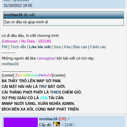
31/10/2012 19:50
minhtan16
đã viết:
Zan ơi đâu rùi giup minh di
có đi đâu đâu, lo viết chương trình
(Unknown / No Data - 102146)
PM
|
Trích dẫn
|
Like bài viết
|
Sửa
|
Xóa
|
Báo cáo
|
Cảnh cáo
------------
Những người đã like
zannaghazi
bởi bài viết có ích này:
minhtan16
_______________
[center]
Z
•
A
•
N
•
N
•
A
•
G
•
H
•
A
•
Z
•
I
[/center]
BA THẦY TRÒ LÊN WAP SỜ PAM.
CÁI MẶT HÀI HÀI LÀ
TRƯ
BÁT GIỚI.
CÁI THẰNG PHƠI PHỚI LÀ
THIEN
CHÉM GIÓ.
SƯ PHỤ GIÀU CÓ LÀ
ZAN
TÀI CÁN.
MWAP NGỜI SÁNG, XUÂN NGHĨA ADMIN.
ĐÍCH ĐẾN XA XÔI, CÙNG WAP PHÁT TRIỂN
minhtan16
(
Off
) ♂️
Cấp độ:
♡2146♡