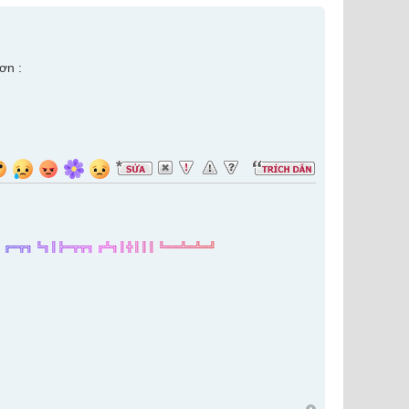
ơn :
╝
╔
═
╦
╗
╚
╗
║
╠
═
╦
╦
╗
╔
╩
╗
║
╬
║
║
║
╚
═
═
╩
═
╩
═
╝