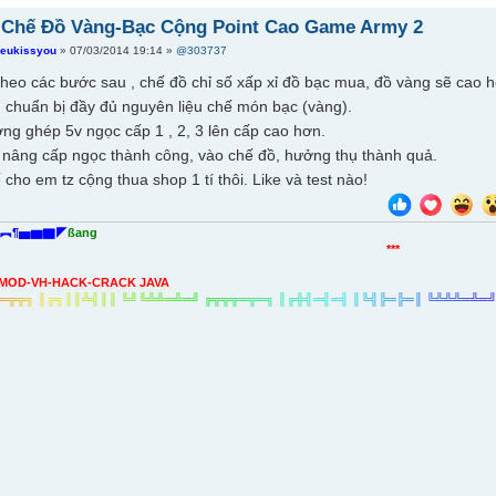
 Chế Đồ Vàng-Bạc Cộng Point Cao Game Army 2
ieukissyou
» 07/03/2014 19:14 »
@303737
heo các bước sau , chế đồ chỉ số xấp xỉ đồ bạc mua, đồ vàng sẽ cao h
m chuẩn bị đầy đủ nguyên liệu chế món bạc (vàng).
ơng ghép 5v ngọc cấp 1 , 2, 3 lên cấp cao hơn.
hi nâng cấp ngọc thành công, vào chế đồ, hưởng thụ thành quả.
ho em tz cộng thua shop 1 tí thôi. Like và test nào!
︻¶▅▆▇◤
ßang
***
MOD-VH-HACK-CRACK JAVA
═
╦
╦
╗
║
╔
╗
║
║
╩
╣
║
║
╚
╝
╚
╩
╩
═
╩
═
╝
╔
╦
╦
╦
═
╦
═
╗
║
╔
╬
╣
═
╣
═
╣
║
╚
╣
╠
═
╠
═
║
╚
╩
╩
╩
═
╩
═