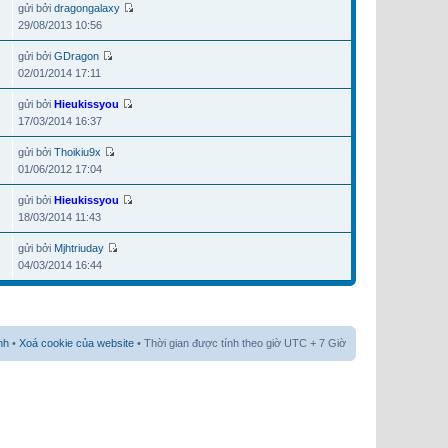
gửi bởi
dragongalaxy
29/08/2013 10:56
gửi bởi
GDragon
02/01/2014 17:11
gửi bởi
Hieukissyou
17/03/2014 16:37
gửi bởi
Thoikiu9x
01/06/2012 17:04
gửi bởi
Hieukissyou
18/03/2014 11:43
gửi bởi
Mjhtriuday
04/03/2014 16:44
nh
•
Xoá cookie của website
• Thời gian được tính theo giờ UTC + 7 Giờ