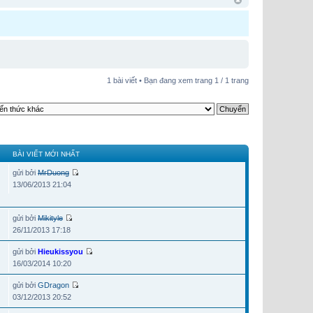
1 bài viết • Bạn đang xem trang
1
/
1
trang
BÀI VIẾT MỚI NHẤT
gửi bởi
MrDuong
13/06/2013 21:04
gửi bởi
Mikityle
26/11/2013 17:18
gửi bởi
Hieukissyou
16/03/2014 10:20
gửi bởi
GDragon
03/12/2013 20:52