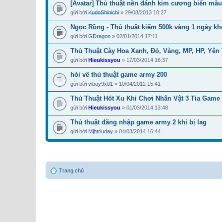
[Avatar] Thủ thuật nền đánh kim cương biến mà
gửi bởi
KudoShinichi
» 29/08/2013 10:27
Ngọc Rồng - Thủ thuật kiếm 500k vàng 1 ngày k
gửi bởi
GDragon
» 02/01/2014 17:11
Thủ Thuật Cày Hoa Xanh, Đỏ, Vàng, MP, HP, Yên 
gửi bởi
Hieukissyou
» 17/03/2014 16:37
hỏi về thủ thuật game army 200
gửi bởi
viboy9x01
» 10/04/2012 15:41
Thủ Thuật Hốt Xu Khi Chơi Nhân Vật 3 Tia Game
gửi bởi
Hieukissyou
» 01/03/2014 13:48
Thủ thuật đăng nhập game army 2 khi bị lag
gửi bởi
Mjhtriuday
» 04/03/2014 16:44
Trang chủ