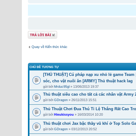
Gửi bài trả lời
Quay về Kiến thức khác
CHỦ ĐỀ TƯƠNG TỰ
[THỦ THUẬT] Cú pháp nạp xu nhỏ lẻ game Team [A
sóc, cho vật nuôi ăn [ARMY] Thủ thuật hack lag
gửi bởi
Mrduc95gl
» 13/06/2013 19:37
Thủ thuật siêu cao cho tất cả các nhân vật Army 
gửi bởi
GDragon
» 26/11/2013 15:51
Thủ Thuật Chơi Đua Thú Tỉ Lệ Thắng Rất Cao Tr
gửi bởi
Hieukissyou
» 16/03/2014 10:20
Thủ thuật chơi Jax bậc thầy vũ khí ở Top Solo 
gửi bởi
GDragon
» 03/12/2013 20:52