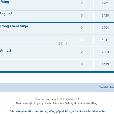
u Vàng
2
1981
hông khó
0
1428
Trong Event Ninja
0
1204
10
5241
1
2
 Army 2
2
2363
0
1493
Ban điều hà
Diễn đàn sử dụng PHP Phiên bản 8.2
Ban quản trị không chịu trách nhiệm về nội dung do thành viên đăng.
Diễn đàn phát triển dựa trên sự đóng góp và hỗ trợ của tất cả các thành viên