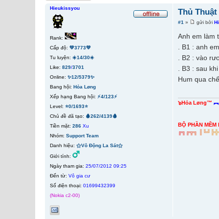
Hieukissyou
Thủ Thuật
#1
»
gửi bởi
H
Anh em làm t
Rank:
. B1 : anh e
Cấp độ:
💚3773💚
. B2 : vào rư
Tu luyện:
☀️14/30☀️
Like:
829
/
3701
. B3 : sau k
Online:
✨12/5379✨
Hum qua chế c
Bang hội:
Hỏa Løng
Xếp hạng Bang hội:
⚡4/123⚡
๖Hỏa Løng™
︻
Level:
⭐0/1693⭐
Chủ đề đã tạo:
🩸262/4139🩸
BỘ PHẦN MỀM 
Tiền mặt:
286
Xu
╔
╗
╔
╦
╗
║
╚
╝
╠
╬
Nhóm:
Support Team
Danh hiệu:
⚝Vô Động La Sát⚝
Giới tính:
Ngày tham gia:
25/07/2012 09:25
Đến từ:
Vô gia cư
Số điện thoại:
01699432399
(Nokia c2-00)