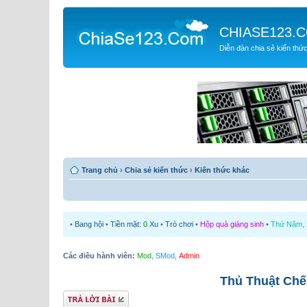
CHIASE123.
Diễn đàn chia sẻ kiến thứ
Trang chủ
›
Chia sẻ kiến thức
›
Kiến thức khác
•
Bang hội
•
Tiền mặt:
0
Xu
•
Trò chơi
•
Hộp quà giáng sinh
•
Thứ Năm, 2
Các điều hành viên:
Mod
,
SMod
,
Admin
Thủ Thuật Chế
Gửi bài trả lời