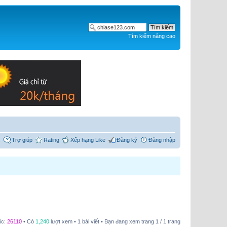
Tìm kiếm nâng cao
Trợ giúp
Rating
Xếp hạng Like
Đăng ký
Đăng nhập
ic:
26110
• Có
1,240
lượt xem • 1 bài viết • Bạn đang xem trang
1
/
1
trang