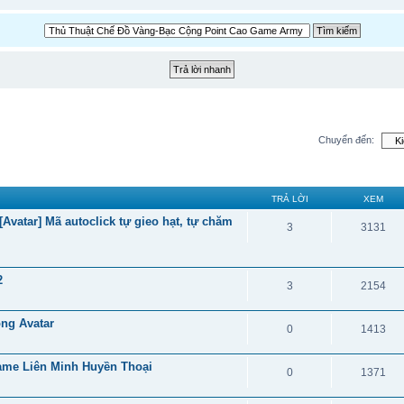
Chuyển đến:
TRẢ LỜI
XEM
vatar] Mã autoclick tự gieo hạt, tự chăm
3
3131
2
3
2154
ong Avatar
0
1413
Game Liên Minh Huyền Thoại
0
1371