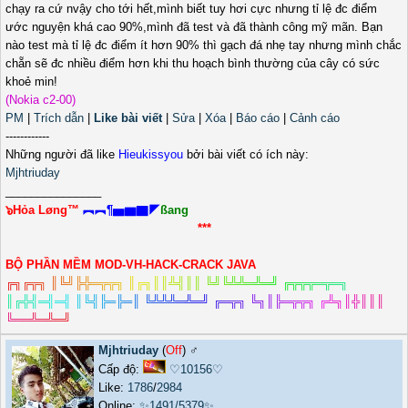
chạy ra cứ nvậy cho tới hết,mình biết tuy hơi cực nhưng tỉ lệ đc điểm
ước nguyện khá cao 90%,mình đã test và đã thành công mỹ mãn. Bạn
nào test mà tỉ lệ đc điểm ít hơn 90% thì gạch đá nhẹ tay nhưng mình chắc
chẵn sẽ đc nhiều điểm hơn khi thu hoạch bình thường của cây có sức
khoẻ min!
(Nokia c2-00)
PM
|
Trích dẫn
|
Like bài viết
|
Sửa
|
Xóa
|
Báo cáo
|
Cảnh cáo
------------
Những người đã like
Hieukissyou
bởi bài viết có ích này:
Mjhtriuday
_______________
๖Hỏa Løng™
︻︻¶▅▆▇◤
ßang
***
BỘ PHẦN MỀM MOD-VH-HACK-CRACK JAVA
╔
╗
╔
╦
╗
║
╚
╝
╠
╬
═
╦
╦
╗
║
╔
╗
║
║
╩
╣
║
║
╚
╝
╚
╩
╩
═
╩
═
╝
╔
╦
╦
╦
═
╦
═
╗
║
╔
╬
╣
═
╣
═
╣
║
╚
╣
╠
═
╠
═
║
╚
╩
╩
╩
═
╩
═
╝
╔
═
╦
╗
╚
╗
║
╠
═
╦
╦
╗
╔
╩
╗
║
╬
║
║
║
╚
═
═
╩
═
╩
═
╝
Mjhtriuday
(
Off
) ♂️
Cấp độ:
♡10156♡
Like:
1786
/
2984
Online:
✨1491/5379✨