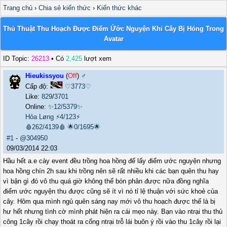
Trang chủ
›
Chia sẻ kiến thức
›
Kiến thức khác
Thủ Thuật Thu Hoạch Được Điểm Ứớc Nguyện Khi Cây Bị Hỏng Trong
Avatar
ID Topic:
26213
• Có
2,425
lượt xem
Hieukissyou
(
Off
) ♂️
Cấp độ:
♡3773♡
Like:
829
/
3701
Online:
✨12/5379✨
Hỏa Løng
⚡4/123⚡
🩸262/4139🩸
🌟0/1695🌟
#1
-
@304950
09/03/2014 22:03
Hầu hết a.e cày event đều trồng hoa hồng để lấy điểm ước nguyện nhưng
hoa hồng chín 2h sau khi trồng nên sẽ rất nhiều khi các bạn quên thu hay
vì bận gì đó vô thu quá giờ không thể bón phân được nữa đồng nghĩa
điểm ước nguyện thu được cũng sẽ ít vì nó tỉ lệ thuận với sức khoẻ của
cây. Hôm qua mình ngủ quên sáng nay mới vô thu hoạch được thế là bị
hư hết nhưng tình cờ mình phát hiện ra cái mẹo này. Bạn vào ntrại thu thủ
công 1cây rồi chạy thoát ra cổng ntrại trỗ lái buôn ý rồi vào thu 1cây rồi lại