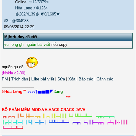
Online:
✨12/5379✨
Hỏa Løng
⚡4/123⚡
🩸262/4139🩸
🌟0/1695🌟
#3
-
@304983
09/03/2014 22:29
Mjhtriuday
đã viết:
vui lòng ghi nguồn bài viết
nếu copy
nguồn gu gồ.
(Nokia c2-00)
PM
|
Trích dẫn
|
Like bài viết
|
Sửa
|
Xóa
|
Báo cáo
|
Cảnh cáo
_______________
๖Hỏa Løng™
︻︻¶▅▆▇◤
ßang
***
BỘ PHẦN MỀM MOD-VH-HACK-CRACK JAVA
╔
╗
╔
╦
╗
║
╚
╝
╠
╬
═
╦
╦
╗
║
╔
╗
║
║
╩
╣
║
║
╚
╝
╚
╩
╩
═
╩
═
╝
╔
╦
╦
╦
═
╦
═
╗
║
╔
╬
╣
═
╣
═
╣
║
╚
╣
╠
═
╠
═
║
╚
╩
╩
╩
═
╩
═
╝
╔
═
╦
╗
╚
╗
║
╠
═
╦
╦
╗
╔
╩
╗
║
╬
║
║
║
╚
═
═
╩
═
╩
═
╝