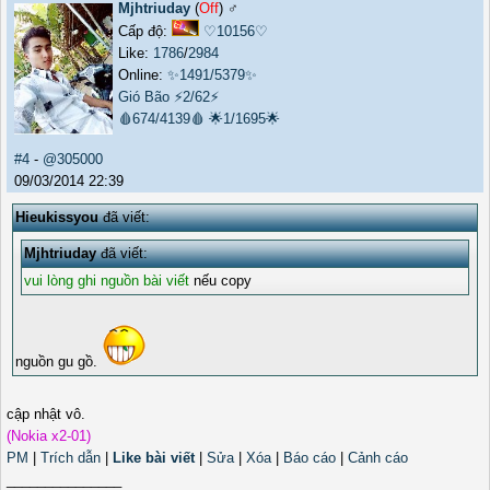
Mjhtriuday
(
Off
) ♂️
Cấp độ:
♡10156♡
Like:
1786
/
2984
Online:
✨1491/5379✨
Gió Bão
⚡2/62⚡
🩸674/4139🩸
🌟1/1695🌟
#4
-
@305000
09/03/2014 22:39
Hieukissyou
đã viết:
Mjhtriuday
đã viết:
vui lòng ghi nguồn bài viết
nếu copy
nguồn gu gồ.
cập nhật vô.
(Nokia x2-01)
PM
|
Trích dẫn
|
Like bài viết
|
Sửa
|
Xóa
|
Báo cáo
|
Cảnh cáo
_______________