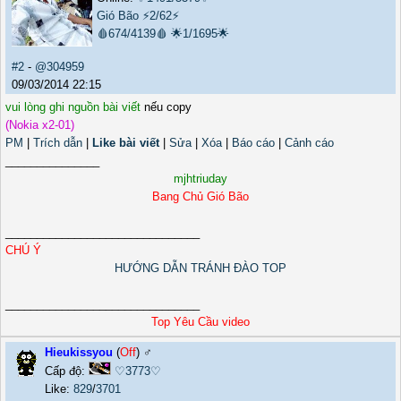
Gió Bão
⚡2/62⚡
🩸674/4139🩸
🌟1/1695🌟
#2
-
@304959
09/03/2014 22:15
vui lòng ghi nguồn bài viết
nếu copy
(Nokia x2-01)
PM
|
Trích dẫn
|
Like bài viết
|
Sửa
|
Xóa
|
Báo cáo
|
Cảnh cáo
_______________
mjhtriuday
Bang Chủ Gió Bão
_______________________________
CHÚ Ý
HƯỚNG DẪN TRÁNH ĐÀO TOP
_______________________________
Top Yêu Cầu video
Hieukissyou
(
Off
) ♂️
Cấp độ:
♡3773♡
Like:
829
/
3701