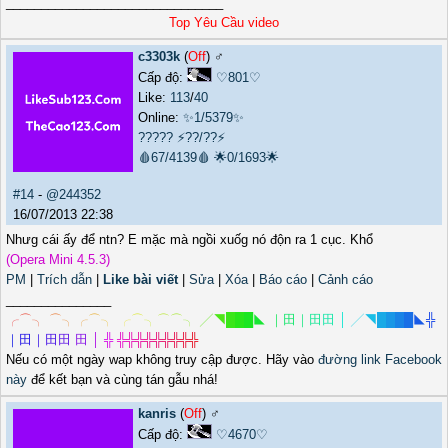
_______________________________
Top Yêu Cầu video
c3303k
(
Off
) ♂️
Cấp độ:
♡801♡
Like:
113
/
40
Online:
✨1/5379✨
?????
⚡??/??⚡
🩸67/4139🩸
🌟0/1693🌟
#14
-
@244352
16/07/2013 22:38
Nhưg cái ấy để ntn? E mặc mà ngồi xuốg nó độn ra 1 cục. Khổ
(Opera Mini 4.5.3)
PM
|
Trích dẫn
|
Like bài viết
|
Sửa
|
Xóa
|
Báo cáo
|
Cảnh cáo
_______________
╭
⌒
╮
⌒
╮
╭
⌒
╮
╭
⌒
╮
⌒
⌒
╮
╱
◥
█
█
█
◣
｜
田
｜
田
田
│
╱
◥
█
█
█
█
◣
╬
｜
田
｜
田
田
田
│
╬
╬
╬
╬
╬
╬
╬
╬
╬
╬
Nếu có một ngày wap không truy cập được. Hãy vào
đường link Facebook
này
để kết bạn và cùng tán gẫu nhá!
kanris
(
Off
) ♂️
Cấp độ:
♡4670♡