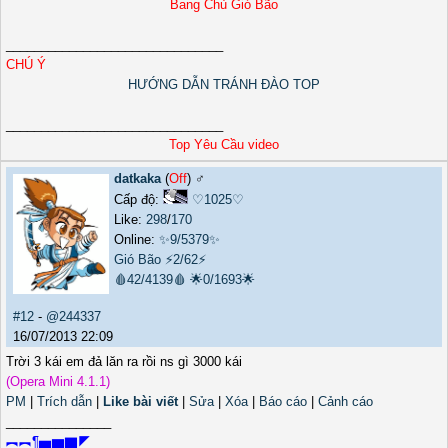
Bang Chủ Gió Bão
_______________________________
CHÚ Ý
HƯỚNG DẪN TRÁNH ĐÀO TOP
_______________________________
Top Yêu Cầu video
datkaka
(
Off
) ♂️
Cấp độ:
♡1025♡
Like:
298
/
170
Online:
✨9/5379✨
Gió Bão
⚡2/62⚡
🩸42/4139🩸
🌟0/1693🌟
#12
-
@244337
16/07/2013 22:09
Trời 3 kái em đả lăn ra rồi ns gì 3000 kái
(Opera Mini 4.1.1)
PM
|
Trích dẫn
|
Like bài viết
|
Sửa
|
Xóa
|
Báo cáo
|
Cảnh cáo
_______________
︻︻¶▅▆▇◤