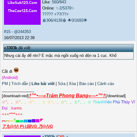
Like:
560
/
843
Online:
✨2/5379✨
?????
⚡??/??⚡
🩸306/4139🩸
🌟0/1693🌟
#15
-
@244353
16/07/2013 22:39
c3303k
đã viết:
Nhưg cái ấy để ntn? E mặc mà ngồi xuốg nó độn ra 1 cục. Khổ
Cắt đi
(Android)
PM
|
Trích dẫn
|
Like bài viết
|
Sửa
|
Xóa
|
Báo cáo
|
Cảnh cáo
_______________
†™•—»Trảm Phong Bang«—•™†
[download=red]
[/download]
☆
°
。
。
☆
°
。
。
☆
°
。
。
☆
☆
°
。
。
☆
°
。
。
☆
°
。
。
☆
T
h
à
n
h
V
i
ê
n
P
h
ù
T
h
ủ
y
V
ĩ
Đ
ạ
i
:
k
a
n
r
i
s
+++****+++
︻
︻
︻
¶
▅
▅
▆
▆
▇
▇
◤
了九@/\/\ P|-|回/\/G 乃@/\/G
c3303k
(
Off
) ♂️