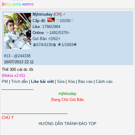
β
α
π
g
ς
υ
σ
φ
κ
α
π
r
ι
s
Mjhtriuday
(
Off
) ♂️
Cấp độ:
♡10156♡
Like:
1786
/
2984
Online:
✨1491/5379✨
Gió Bão
⚡2/62⚡
🩸674/4139🩸
🌟1/1693🌟
#13
-
@244338
16/07/2013 22:11
Thế 300 cái dc rồi
(Nokia x2-01)
PM
|
Trích dẫn
|
Like bài viết
|
Sửa
|
Xóa
|
Báo cáo
|
Cảnh cáo
_______________
mjhtriuday
Bang Chủ Gió Bão
_______________________________
CHÚ Ý
HƯỚNG DẪN TRÁNH ĐÀO TOP