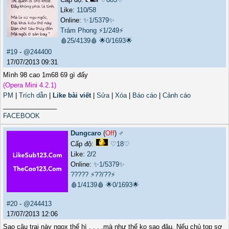
Like:
110
/
58
Online:
✨1/5379✨
Trảm Phong
⚡1/249⚡
🩸25/4139🩸
🌟0/1693🌟
#19
-
@244400
17/07/2013 09:31
Mình 98 cao 1m68 69 gì đấy
(Opera Mini 4.2.1)
PM
|
Trích dẫn
|
Like bài viết
|
Sửa
|
Xóa
|
Báo cáo
|
Cảnh cáo
_______________
FACEBOOK
Dungcaro
(
Off
) ♂️
Cấp độ:
♡18♡
Like:
2
/
2
Online:
✨1/5379✨
?????
⚡??/??⚡
🩸1/4139🩸
🌟0/1693🌟
#20
-
@244413
17/07/2013 12:06
Sao cậu trai này ngox thế hì . . . .mà như thế ko sao đâu. Nếu chủ top sợ