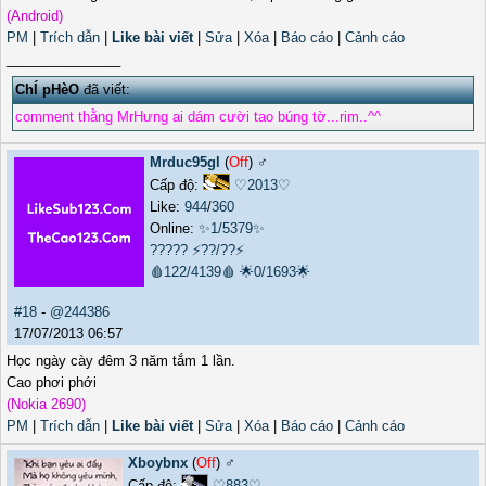
(Android)
PM
|
Trích dẫn
|
Like bài viết
|
Sửa
|
Xóa
|
Báo cáo
|
Cảnh cáo
_______________
ChÍ pHèO
đã viết:
comment thằng MrHưng ai dám cười tao búng tờ...rim..^^
Mrduc95gl
(
Off
) ♂️
Cấp độ:
♡2013♡
Like:
944
/
360
Online:
✨1/5379✨
?????
⚡??/??⚡
🩸122/4139🩸
🌟0/1693🌟
#18
-
@244386
17/07/2013 06:57
Học ngày cày đêm 3 năm tắm 1 lần.
Cao phơi phới
(Nokia 2690)
PM
|
Trích dẫn
|
Like bài viết
|
Sửa
|
Xóa
|
Báo cáo
|
Cảnh cáo
Xboybnx
(
Off
) ♂️
Cấp độ:
♡883♡