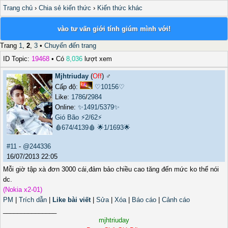
Trang chủ
›
Chia sẻ kiến thức
›
Kiến thức khác
vào tư vấn giới tính giúm mình với!
Trang
1
,
2
,
3
•
Chuyển đến trang
ID Topic:
19468
• Có
8,036
lượt xem
Mjhtriuday
(
Off
) ♂️
Cấp độ:
♡10156♡
Like:
1786
/
2984
Online:
✨1491/5379✨
Gió Bão
⚡2/62⚡
🩸674/4139🩸
🌟1/1693🌟
#11
-
@244336
16/07/2013 22:05
Mỗi giờ tập xà đơn 3000 cái,đảm bảo chiều cao tăng đến mức ko thể nói
dc.
(Nokia x2-01)
PM
|
Trích dẫn
|
Like bài viết
|
Sửa
|
Xóa
|
Báo cáo
|
Cảnh cáo
_______________
mjhtriuday