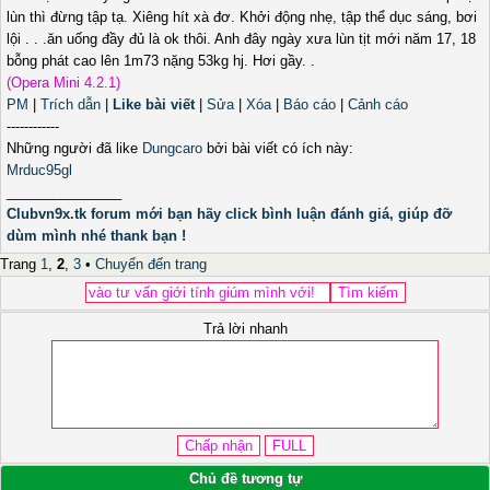
lùn thì đừng tập tạ. Xiêng hít xà đơ. Khởi động nhẹ, tập thể dục sáng, bơi
lội . . .ăn uống đầy đủ là ok thôi. Anh đây ngày xưa lùn tịt mới năm 17, 18
bỗng phát cao lên 1m73 nặng 53kg hj. Hơi gầy. .
(Opera Mini 4.2.1)
PM
|
Trích dẫn
|
Like bài viết
|
Sửa
|
Xóa
|
Báo cáo
|
Cảnh cáo
------------
Những người đã like
Dungcaro
bởi bài viết có ích này:
Mrduc95gl
_______________
Clubvn9x.tk forum mới bạn hãy click bình luận đánh giá, giúp đỡ
dùm mình nhé thank bạn !
Trang
1
,
2
,
3
•
Chuyển đến trang
Trả lời nhanh
Chủ đề tương tự