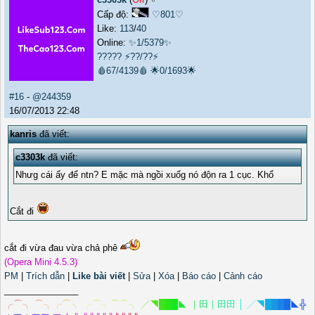
Cấp độ:
♡801♡
Like:
113
/
40
Online:
✨1/5379✨
?????
⚡??/??⚡
🩸67/4139🩸
🌟0/1693🌟
#16
-
@244359
16/07/2013 22:48
kanris
đã viết:
c3303k
đã viết:
Nhưg cái ấy để ntn? E mặc mà ngồi xuốg nó độn ra 1 cục. Khổ
Cắt đi
cắt đi vừa đau vừa chả phê
(Opera Mini 4.5.3)
PM
|
Trích dẫn
|
Like bài viết
|
Sửa
|
Xóa
|
Báo cáo
|
Cảnh cáo
_______________
╭
⌒
╮
⌒
╮
╭
⌒
╮
╭
⌒
╮
⌒
⌒
╮
╱
◥
█
█
█
◣
｜
田
｜
田
田
│
╱
◥
█
█
█
█
◣
╬