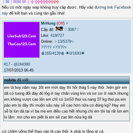
｜
田
｜
田
田
田
│
╬
╬
╬
╬
╬
╬
╬
╬
╬
╬
Nếu có một ngày wap không truy cập được. Hãy vào
đường link Facebook
này
để kết bạn và cùng tán gẫu nhá!
MrHung
(
Off
) ♂️
Cấp độ:
♡3087♡
Like:
419
/
727
Online:
✨13/5379✨
?????
⚡??/??⚡
🩸165/4139🩸
🌟0/1693🌟
#17
-
@244380
17/07/2013 06:45
nobita
đã viết:
em là boy năm nay 16t em mới dạy thì hồi thág 5 này thôi .hiện giờ em
dã có tuong đối đày đủ lôg ở tay chân vùng kín và sơ sơ ở nách.nhưng
em không vượt cao lên em chĩ có 1m53 thoi va nang 37 kg thoi.pa em
pảo em bị dậy thì muộn sâu này sễ cao hơn nữa có đúng kg? Hay em
sễ bị lùn dả.tại vì ba mẹ em điều cao hết nhưng chị em thì lại rất lùn.em
lo lắm .mn cho em piết là em sẽ cao lên nữa kg dả
cứ chăm uống thể thao vào là cao thôi, k phải lo lắng gì cả