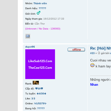
Nhóm:
Thành viên
Danh hiệu:
?????
Giới tính:
Ngày tham gia:
16/12/2012 17:33
Đến từ:
Cần Thơ
(Unknown / No Data - 136083)
duyct96
Re: [Hỏi] N
#23
»
gửi bởi
Cuoi nhau ve 
k ham lay 
Những người 
Rank:
Nhan
Cấp độ:
💚59💚
Tu luyện:
☀️4/30☀️
Like:
3
/
3
Online:
✨1/5379✨
Bang hội:
?????