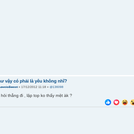
hư vậy có phải là yêu không nhĩ?
LoveisSweet
» 17/12/2012 11:18 »
@136098
 hỏi thẳng đi , lập top ko thấy mệt àk ?