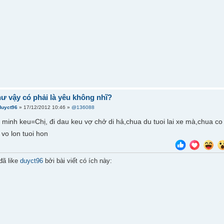
hư vậy có phải là yêu không nhĩ?
duyct96
» 17/12/2012 10:46 »
@136088
minh keu=Chị, đi dau keu vợ chở di hả,chua du tuoi lai xe mà,chua co v
vo lon tuoi hon
đã like
duyct96
bởi bài viết có ích này: