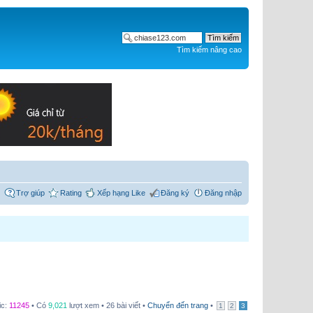
Tìm kiếm nâng cao
Trợ giúp
Rating
Xếp hạng Like
Đăng ký
Đăng nhập
ic:
11245
• Có
9,021
lượt xem • 26 bài viết •
Chuyển đến trang
•
1
2
3