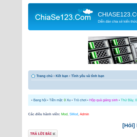
CHIASE123.
Diễn đàn chia sẻ kiến thứ
Trang chủ
›
Kết bạn
›
Tình yêu và tình bạn
•
Bang hội
•
Tiền mặt:
0
Xu
•
Trò chơi
•
Hộp quà giáng sinh
•
Thứ Bảy, 0
Các điều hành viên:
Mod
,
SMod
,
Admin
[Hỏi]
Gửi bài trả lời