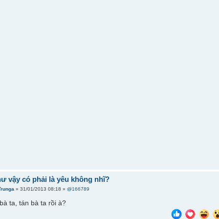
hư vậy có phải là yêu không nhĩ?
Trunga
» 31/01/2013 08:18 »
@166789
bà ta, tán bà ta rồi à?