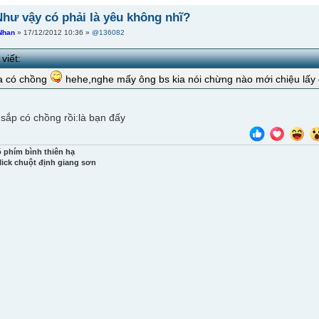
Như vậy có phải là yêu không nhĩ?
Nhan
» 17/12/2012 10:36 »
@136082
viết:
ua có chồng
hehe,nghe mấy ông bs kia nói chừng nào mới chiệu lấ
 sắp có chồng rồi:là bạn đấy
õ phím bình thiên hạ
lick chuột định giang sơn