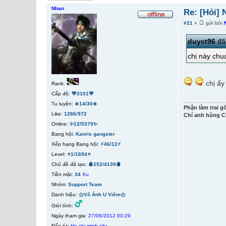
Nhan
Re: [Hỏi] 
#21
»
gửi bởi
duyct96
đã 
chị này ch
chị ấy
Rank:
Cấp độ:
💚3101💚
Tu luyện:
☀️14/30☀️
Phận làm trai g
Like:
1286
/
972
Chí anh hùng C
Online:
✨12/5379✨
Bang hội:
Kanris gangster
Xếp hạng Bang hội:
⚡46/12⚡
Level:
⭐1/1694⭐
Chủ đề đã tạo:
🩸252/4139🩸
Tiền mặt:
34
Xu
Nhóm:
Support Team
Danh hiệu:
⚝Vô Ảnh U Viêm⚝
Giới tính:
Ngày tham gia:
27/06/2012 00:29
Đến từ:
Ho chi minh city