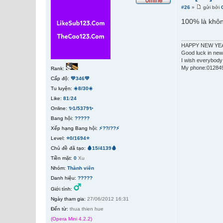
#26
»
gửi bởi
100% là không
HAPPY NEW YEA
Good luck in new
I wish everybody
My phone:01284
Rank:
Cấp độ:
💚346💚
Tu luyện:
☀️8/30☀️
Like:
81
/
24
Online:
✨1/5379✨
Bang hội:
?????
Xếp hạng Bang hội:
⚡??/??⚡
Level:
⭐0/1694⭐
Chủ đề đã tạo:
🩸15/4139🩸
Tiền mặt:
0
Xu
Nhóm:
Thành viên
Danh hiệu:
?????
Giới tính:
Ngày tham gia:
27/06/2012 16:31
Đến từ:
thua thien hue
(Opera Mini 4.2.2)