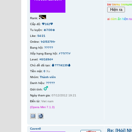
t
¤
r
t
¤
r
¤
u
t
¤
r
¤
u
¤
Rank:
a
i
d
á
m
ấ
n
h
i
ệ
n
r
a
Cấp độ:
💚162💚
Tu luyện:
☀️7/30☀️
Like:
54
/
21
Online:
✨2/5379✨
Bang hội:
?????
Xếp hạng Bang hội:
⚡??/??⚡
Level:
⭐0/1694⭐
Chủ đề đã tạo:
🩸???/4139🩸
Tiền mặt:
0
Xu
Nhóm:
Thành viên
Danh hiệu:
?????
Giới tính:
Ngày tham gia:
07/12/2012 19:21
Đến từ:
Viet nam
(Opera Mini 7.1.3)
Caven0
Re: [Hỏi] N