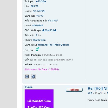
Tu luyện:
☀️11/30☀️
Like:
269
/
79
Online:
✨1/5379✨
Bang hội:
?????
Xếp hạng Bang hội:
⚡??/??⚡
Level:
⭐0/1694⭐
Chủ đề đã tạo:
🩸21/4139🩸
Tiền mặt:
0
Xu
Nhóm:
Thành viên
Danh hiệu:
⚝Hoàng Tảo Thiên Quân⚝
Giới tính:
Ngày tham gia:
05/08/2012 16:25
Đến từ:
Thi tran cau vong ( Rainbow town )
Số điện thoại:
01676233103
(Unknown / No Data - 136098)
Trunga
Re: [Hỏi] N
#25
»
gửi bởi
Sao biết tuổi 