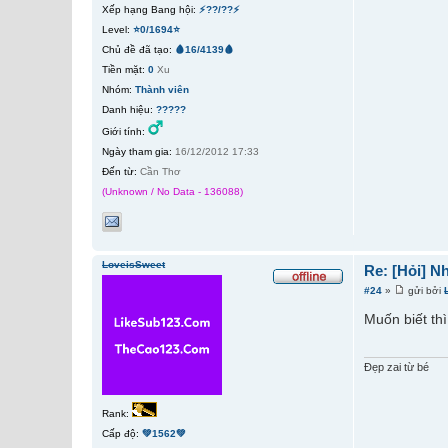
Xếp hạng Bang hội:
⚡??/??⚡
Level:
⭐0/1694⭐
Chủ đề đã tạo:
🩸16/4139🩸
Tiền mặt:
0
Xu
Nhóm:
Thành viên
Danh hiệu:
?????
Giới tính:
Ngày tham gia:
16/12/2012 17:33
Đến từ:
Cần Thơ
(Unknown / No Data - 136088)
LoveisSweet
Re: [Hỏi] N
#24
»
gửi bởi
Muốn biết thì
Đẹp zai từ bé
Rank:
Cấp độ:
💚1562💚