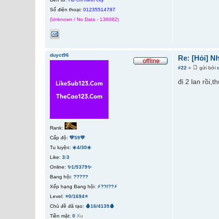
Số điện thoại:
01235514787
(Unknown / No Data - 136082)
duyct96
Re: [Hỏi] N
#22
»
gửi bởi
đi 2 lan rồi,
Rank:
Cấp độ:
💚59💚
Tu luyện:
☀️4/30☀️
Like:
3
/
3
Online:
✨1/5379✨
Bang hội:
?????
Xếp hạng Bang hội:
⚡??/??⚡
Level:
⭐0/1694⭐
Chủ đề đã tạo:
🩸16/4139🩸
Tiền mặt:
0
Xu