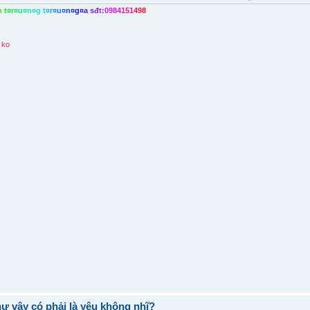
n
t
¤
r
¤
u
¤
n
¤
g
t
¤
r
¤
u
¤
n
¤
g
¤
a
s
đ
t
:
0
9
8
4
1
5
1
4
9
8
k
o
hư vậy có phải là yêu không nhĩ?