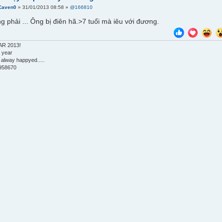
Caven0
» 31/01/2013 08:58 »
@166810
 phải ... Ông bị điên hã.>7 tuổi mà iêu với đương.
R 2013!
 year
 alway happyed.....
958670