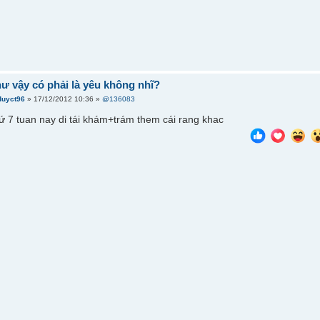
hư vậy có phải là yêu không nhĩ?
duyct96
» 17/12/2012 10:36 »
@136083
thứ 7 tuan nay di tái khám+trám them cái rang khac