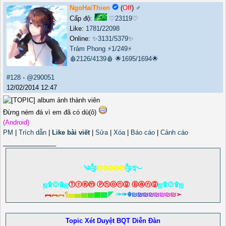
NgoHaiThien
(
Off
) ♂️
Cấp độ:
♡23119♡
Like:
1781
/
22098
Online:
✨3131/5379✨
Trảm Phong
⚡1/249⚡
🩸2126/4139🩸
🌟1695/1694🌟
#128
-
@290051
12/02/2014 12:47
Đừng ném đá vì em đã có dù(ô)
(Android)
PM
|
Trích dẫn
|
Like bài viết
|
Sửa
|
Xóa
|
Báo cáo
|
Cảnh cáo
_______________
༄༂
✪✪✪✪✪
༂࿐
ஜ۩۞۩ஜ
Ⓣⓡⓐⓜ Ⓟⓗⓞⓝⓖ Ⓑⓐⓝⓖ
ஜ۩۞۩ஜ
︻
︻
︻
¶
▅
▅
▆
▆
▇
▇
◤
✑
✑
☬
₪
₪
₪
₪
₪
₪
₪
₪
➣
Topic Xét Duyệt BQT Diễn Đàn