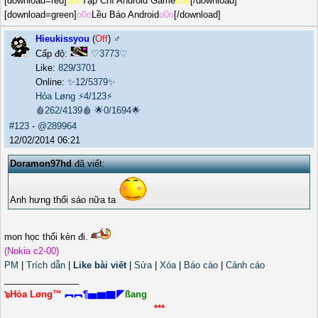
[download=red]
o0o
Tạp Chí Android Game
o0o
[/download]
[download=green]
o0o
Lều Báo Android
o0o
[/download]
Hieukissyou
(
Off
) ♂️
Cấp độ:
♡3773♡
Like:
829
/
3701
Online:
✨12/5379✨
Hỏa Løng
⚡4/123⚡
🩸262/4139🩸
🌟0/1694🌟
#123
-
@289964
12/02/2014 06:21
Doramon97hd
đã viết:
Anh hưng thổi sáo nữa ta
mon học thổi kèn đi.
(Nokia c2-00)
PM
|
Trích dẫn
|
Like bài viết
|
Sửa
|
Xóa
|
Báo cáo
|
Cảnh cáo
_______________
๖Hỏa Løng™
︻︻¶▅▆▇◤
ßang
***