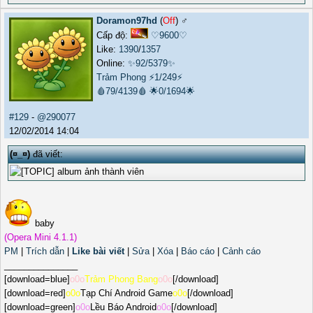
Doramon97hd
(
Off
) ♂️
Cấp độ:
♡9600♡
Like:
1390
/
1357
Online:
✨92/5379✨
Trảm Phong
⚡1/249⚡
🩸79/4139🩸
🌟0/1694🌟
#129
-
@290077
12/02/2014 14:04
(¤_¤)
đã viết:
baby
(Opera Mini 4.1.1)
PM
|
Trích dẫn
|
Like bài viết
|
Sửa
|
Xóa
|
Báo cáo
|
Cảnh cáo
_______________
[download=blue]
o0o
Trảm Phong Bang
o0o
[/download]
[download=red]
o0o
Tạp Chí Android Game
o0o
[/download]
[download=green]
o0o
Lều Báo Android
o0o
[/download]