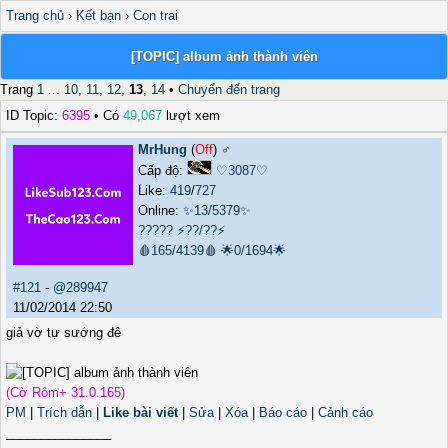
Trang chủ
›
Kết bạn
›
Con trai
[TOPIC] album ảnh thành viên
Trang
1
...
10
,
11
,
12
,
13
,
14
•
Chuyển đến trang
ID Topic:
6395
• Có
49,067
lượt xem
MrHung
(
Off
) ♂️
Cấp độ:
♡3087♡
Like:
419
/
727
Online:
✨13/5379✨
?????
⚡??/??⚡
🩸165/4139🩸
🌟0/1694🌟
#121
-
@289947
11/02/2014 22:50
giả vờ tự sướng đê
(Cờ Rôm+ 31.0.165)
PM
|
Trích dẫn
|
Like bài viết
|
Sửa
|
Xóa
|
Báo cáo
|
Cảnh cáo
_______________