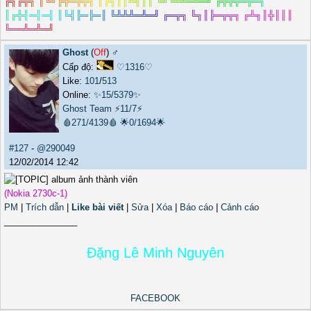
╔
╗
╔
╦
╗
║
╚
╝
╠
╬
═
╦
╦
╗
║
╔
╗
║
║
╩
╣
║
║
╚
╝
╚
╩
╩
═
╩
═
╝
╔
╦
╦
╦
═
╦
═
╗
║
╔
╬
╣
═
╣
═
╣
║
╚
╣
╠
═
╠
═
║
╚
╩
╩
╩
═
╩
═
╝
╔
═
╦
╗
╚
╗
║
╠
═
╦
╦
╗
╔
╩
╗
║
╬
║
║
║
╚
═
═
╩
═
╩
═
╝
Ghost
(
Off
) ♂️
Cấp độ:
♡1316♡
Like:
101
/
513
Online:
✨15/5379✨
Ghost Team
⚡11/7⚡
🩸271/4139🩸
🌟0/1694🌟
#127
-
@290049
12/02/2014 12:42
(Nokia 2730c-1)
PM
|
Trích dẫn
|
Like bài viết
|
Sửa
|
Xóa
|
Báo cáo
|
Cảnh cáo
_______________
Đặng Lê Minh Nguyên
FACEBOOK