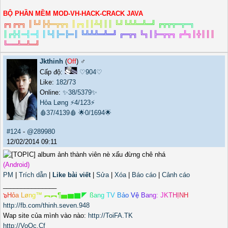
BỘ PHẦN MỀM MOD-VH-HACK-CRACK JAVA
╔
╗
╔
╦
╗
║
╚
╝
╠
╬
═
╦
╦
╗
║
╔
╗
║
║
╩
╣
║
║
╚
╝
╚
╩
╩
═
╩
═
╝
╔
╦
╦
╦
═
╦
═
╗
║
╔
╬
╣
═
╣
═
╣
║
╚
╣
╠
═
╠
═
║
╚
╩
╩
╩
═
╩
═
╝
╔
═
╦
╗
╚
╗
║
╠
═
╦
╦
╗
╔
╩
╗
║
╬
║
║
║
╚
═
═
╩
═
╩
═
╝
Jkthinh
(
Off
) ♂️
Cấp độ:
♡904♡
Like:
182
/
73
Online:
✨38/5379✨
Hỏa Løng
⚡4/123⚡
🩸37/4139🩸
🌟0/1694🌟
#124
-
@289980
12/02/2014 09:11
nè xấu đừng chê nhá
(Android)
PM
|
Trích dẫn
|
Like bài viết
|
Sửa
|
Xóa
|
Báo cáo
|
Cảnh cáo
_______________
๖
H
ỏ
a
L
ø
n
g
™
︻
︻
¶
▅
▆
▇
◤
ß
a
n
g
T
V
B
ả
o
V
ệ
B
a
n
g
:
J
K
T
H
Ị
N
H
http://fb.com/thinh.seven.948
Wap site của mình vào nào:
http://ToiFA.TK
http://VoOc.Cf