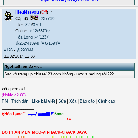
Hieukissyou
(
Off
) ♂️
Cấp độ:
♡3773♡
Like:
829
/
3701
Online:
✨12/5379✨
Hỏa Løng
⚡4/123⚡
🩸262/4139🩸
🌟0/1694🌟
#126
-
@290044
12/02/2014 12:33
Ngohaithien
đã viết:
Sao vô trang up.chiase123.com không được z mọi người???
xài opera ak!
(Nokia c2-00)
PM
|
Trích dẫn
|
Like bài viết
|
Sửa
|
Xóa
|
Báo cáo
|
Cảnh cáo
_______________
๖Hỏa Løng™
︻︻¶▅▆▇◤
ßang
***
BỘ PHẦN MỀM MOD-VH-HACK-CRACK JAVA