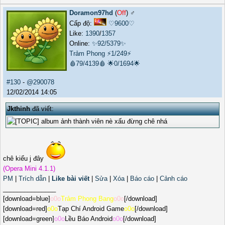
Doramon97hd
(
Off
) ♂️
Cấp độ:
♡9600♡
Like:
1390
/
1357
Online:
✨92/5379✨
Trảm Phong
⚡1/249⚡
🩸79/4139🩸
🌟0/1694🌟
#130
-
@290078
12/02/2014 14:05
Jkthinh
đã viết:
nè xấu đừng chê nhá
chê kiểu j đây
(Opera Mini 4.1.1)
PM
|
Trích dẫn
|
Like bài viết
|
Sửa
|
Xóa
|
Báo cáo
|
Cảnh cáo
_______________
[download=blue]
o0o
Trảm Phong Bang
o0o
[/download]
[download=red]
o0o
Tạp Chí Android Game
o0o
[/download]
[download=green]
o0o
Lều Báo Android
o0o
[/download]