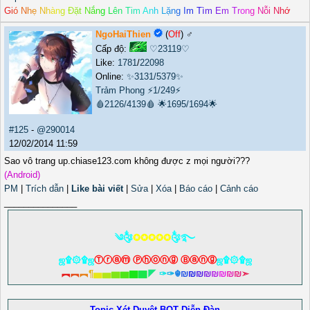
G
i
ó
N
h
ẹ
N
h
à
n
g
Đ
ặ
t
N
ắ
n
g
L
ê
n
T
i
m
A
n
h
L
ặ
n
g
I
m
T
ì
m
E
m
T
r
o
n
g
N
ỗ
i
N
h
ớ
NgoHaiThien
(
Off
) ♂️
Cấp độ:
♡23119♡
Like:
1781
/
22098
Online:
✨3131/5379✨
Trảm Phong
⚡1/249⚡
🩸2126/4139🩸
🌟1695/1694🌟
#125
-
@290014
12/02/2014 11:59
Sao vô trang up.chiase123.com không được z mọi người???
(Android)
PM
|
Trích dẫn
|
Like bài viết
|
Sửa
|
Xóa
|
Báo cáo
|
Cảnh cáo
_______________
༄༂
✪✪✪✪✪
༂࿐
ஜ۩۞۩ஜ
Ⓣⓡⓐⓜ Ⓟⓗⓞⓝⓖ Ⓑⓐⓝⓖ
ஜ۩۞۩ஜ
︻
︻
︻
¶
▅
▅
▆
▆
▇
▇
◤
✑
✑
☬
₪
₪
₪
₪
₪
₪
₪
₪
➣
Topic Xét Duyệt BQT Diễn Đàn