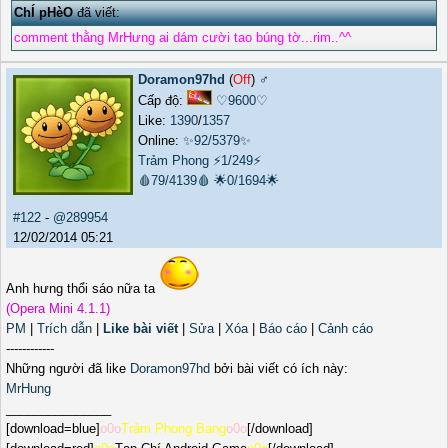
ChÍ pHèO
đã viết:
comment thằng MrHưng ai dám cười tao búng tờ...rim..^^
Doramon97hd
(
Off
) ♂️
Cấp độ:
♡9600♡
Like:
1390
/
1357
Online:
✨92/5379✨
Trảm Phong
⚡1/249⚡
🩸79/4139🩸
🌟0/1694🌟
#122
-
@289954
12/02/2014 05:21
Anh hưng thổi sáo nữa ta
(Opera Mini 4.1.1)
PM
|
Trích dẫn
|
Like bài viết
|
Sửa
|
Xóa
|
Báo cáo
|
Cảnh cáo
------------
Những người đã like
Doramon97hd
bởi bài viết có ích này:
MrHung
_______________
[download=blue]
o0o
Trảm Phong Bang
o0o
[/download]