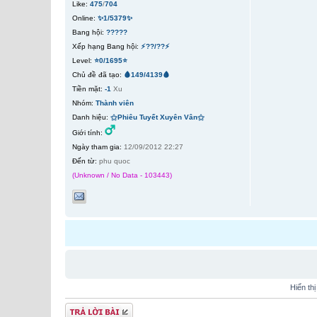
Like:
475
/
704
Online:
✨1/5379✨
Bang hội:
?????
Xếp hạng Bang hội:
⚡??/??⚡
Level:
⭐0/1695⭐
Chủ đề đã tạo:
🩸149/4139🩸
Tiền mặt:
-1
Xu
Nhóm:
Thành viên
Danh hiệu:
⚝Phiêu Tuyết Xuyên Vân⚝
Giới tính:
Ngày tham gia:
12/09/2012 22:27
Đến từ:
phu quoc
(Unknown / No Data - 103443)
Hiển th
Gửi bài trả lời