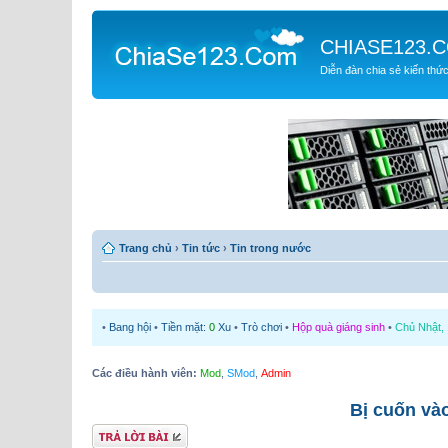
CHIASE123.
Diễn đàn chia sẻ kiến thứ
Trang chủ
›
Tin tức
›
Tin trong nước
•
Bang hội
•
Tiền mặt:
0
Xu
•
Trò chơi
•
Hộp quà giáng sinh
•
Chủ Nhật, 
Các điều hành viên:
Mod
,
SMod
,
Admin
Bị cuốn và
Gửi bài trả lời