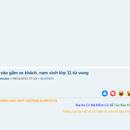
 vào gầm xe khách, nam sinh lớp 11 tử vong
aoladay
» 04/11/2012 07:20 »
@103443
NRIS AND SHIT LEGEND ALWAYS FA
Đại Ka Có Má Đếch Có Số
:
Táo Bảo K
Thằng nào làm đệ tử sẽ nhận đc bảo kê hậu hĩn