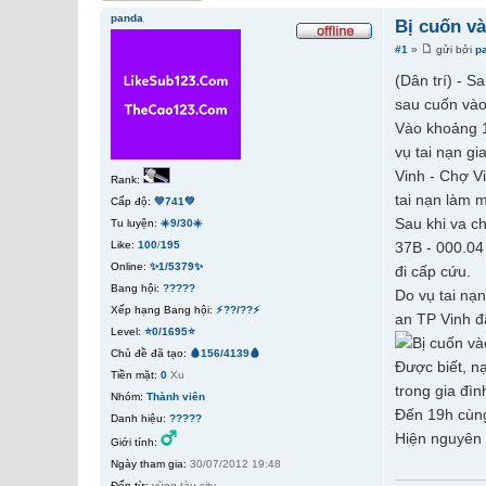
panda
Bị cuốn v
#1
»
gửi bởi
p
(Dân trí) - 
sau cuốn vào
Vào khoảng 1
vụ tai nạn g
Vinh - Chợ V
Rank:
tai nạn làm 
Cấp độ:
💚741💚
Sau khi va c
Tu luyện:
☀️9/30☀️
Like:
100
/
195
37B - 000.04
Online:
✨1/5379✨
đi cấp cứu.
Bang hội:
?????
Do vụ tai nạ
Xếp hạng Bang hội:
⚡??/??⚡
an TP Vinh đã
Level:
⭐0/1695⭐
Chủ đề đã tạo:
🩸156/4139🩸
Được biết, n
Tiền mặt:
0
Xu
trong gia đìn
Nhóm:
Thành viên
Đến 19h cùng
Danh hiệu:
?????
Hiện nguyên 
Giới tính:
Ngày tham gia:
30/07/2012 19:48
Đến từ:
vũng tàu city