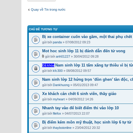
Quay về Tin trong nước
CHỦ ĐỀ TƯƠNG TỰ
Bị xe container cuốn vào gầm, một thai phụ chết
gửi bởi
panda
» 07/08/2012 09:23
Mot hoc sinh lớp 11 bị đánh dẫn đến tử vong
gửi bởi
anh01227
» 30/04/2012 09:28
Nam sinh lớp 11 tẩm xăng tự thiêu vì bị từ
Đã khóa
gửi bởi
kfc300
» 08/08/2012 09:57
Nam sinh lớp 12 hứng trọn ‘đòn ghen’ tàn độc, c
gửi bởi
Dankhuong
» 05/01/2013 09:47
Xe khách cán chết 6 sinh viên, thầy giáo
gửi bởi
myheart
» 04/09/2012 14:26
Nhanh tay vào để biết điểm thi vào lớp 10
gửi bởi
filefox
» 04/07/2013 22:07
Bị điểm kém môn mỹ thuật, học sinh lớp 6 tự tử
gửi bởi
thayboionline
» 23/04/2012 20:32