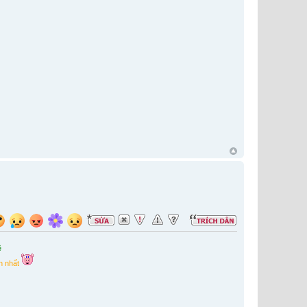
ê
h nhất