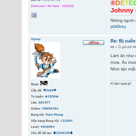
®
D
E
T
E
(Unknown / No Data - 103403)
Johnny 
Những người 
p0d0lsky
Vipvip
Re: Bị cuốn
#2
»
gửi bởi
V
Làm ăn như cứ
mưa. Áo mưa 
Nhìn tận mắt 
Kí làm quái gì!
Rank:
Cấp độ:
💚2440💚
Tu luyện:
☀️13/30☀️
Like:
203
/
977
Online:
✨58/5379✨
Bang hội:
Trảm Phong
Xếp hạng Bang hội:
⚡1/249⚡
Level:
⭐0/1695⭐
Chủ đề đã tạo:
🩸123/4139🩸