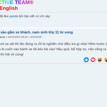
C
T
I
V
E
T
E
A
M
®
English
đã like
panda
bởi bài viết có ích này:
 vào gầm xe khách, nam sinh lớp 11 tử vong
ipvip
» 04/11/2012 06:20 »
@103409
t va vệt thì lăn đùng ra rồi bị nghiến chứ điều tra gì nữa! Hôm trước
bị cuốn vào bánh xe tải kéo bả vào! Hậu quả: bể hộp sọ, não văng ra n
thì hãi vô cùng!