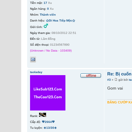
Tiền mặt:
17
Xu
Ngân hàng:
0
Xu
Nhóm:
Thành viên
Danh hiệu:
⚝Di Hoa Tiếp Mộc⚝
Giới tính:
Ngày tham gia:
08/10/2012 22:51
Đến từ:
Lâm Đồng
Số điện thoại:
01234567890
(Unknown / No Data - 103409)
taoladay
Re: Bị cuốn
#3
»
gửi bởi
t
Gom vai
BĂNG CƯỚP KA
Rank:
Cấp độ:
💚2664💚
Tu luyện:
☀️13/30☀️