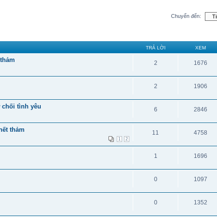
Chuyển đến:
TRẢ LỜI
XEM
 thảm
2
1676
2
1906
 chối tình yêu
6
2846
hết thảm
11
4758
1
2
1
1696
0
1097
0
1352