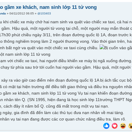
ào gầm xe khách, nam sinh lớp 11 tử vong
anda
» 04/11/2012 06:05 »
@103403
Sau khi chiếc xe máy chở hai nam sinh va quệt vào chiếc xe taxi, cả ha
 gầm. Hậu quả, một người tử vong tại chỗ, một người may mắn thoát c
7h30 phút chiều ngày 3/11, trên đoạn đường quốc lộ 1A, đoạn trước k
iao thông nghiêm trọng làm 2 người thương vong. Vào thời gian trên, h
inh bất ngờ va quệt vào một chiếc xe taxi cùng chiều.
một nam sinh lớp 11 tử vong
hạm với chiếc xe taxi, hai người điều khiển xe máy bị ngã xuống đườn
 chạy từ phía sau trờ tới cuốn hai người vào gầm. Hậu quả, một người
n xảy ra vào giờ cao điểm nên đoạn đường quốc lộ 1A bị ách tắc cục bộ
 có mặt tại hiện trường để điều tiết giao thông và điều tra nguyên nhân
Vụ tai nạn khiến đoạn đường 
ạn nhân tên Q. (SN 1995, hiện đang là học sinh lớp 11trường THPT Nguy
h, cách đây ít năm bố Q. cũng đã mất trong một vụ tai nạn.
 ngày, gia đình đã đến làm các thủ tục đưa nạn nhân về mai táng.
nhân vụ tai nạn đang được các cơ quan chức năng điều tra, làm rõ.