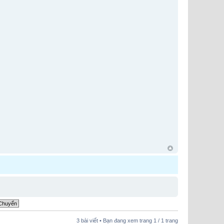
3 bài viết • Bạn đang xem trang
1
/
1
trang