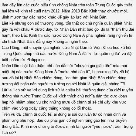
làm dấy lên các cuộc biểu tình chống Nhật trên toàn Trung Quốc gây thiệt
hại lớn về kinh tế cuối năm 2012. Năm 2013 Bắc Kinh thay chước mới,
định mượn tay các nước khác để gây áp lực với Nhật Bản.
Liệt kê những con số thương vong, tổn thất do chủ nghĩa quân phiệt Nhật
gây ra với châu Á trước đây, tờ Nhân Dân nhật báo gọi đó là "thâm thù đại
hận", theo Bắc Kinh thì các nước Đông Nam Á phải nghiến răng nghiến lợi
chỉ trích Nhật Bản, đằng này không ai nghe theo.
Cao Hồng, một chuyên gia nghiên cứu Nhật Bản từ Viện Khoa học xã hội
Trung Quốc chụp mũ các nước Đông Nam Á đã "vì lợi quên nghĩa" và đặc
biệt nhắm tới Philippines.
Nhân Dân nhật báo thậm chí còn dẫn lời "chuyên gia giấu tên" mỉa mai
miệt thị các nước Đông Nam Á "nước nhỏ dân ít", bị phương Tây đô hộ
sau đó lại bị Nhật Bản chiếm đóng, "do thời gian Nhật Bản chiếm đóng
tương đối ngắn nên người ta tưởng người Nhật là quân giải phóng."?!
Lật lại lịch sử và lợi dụng lịch sử là chiêu bài thường dùng của giới truyền
thông nhà nước Trung Quốc để kích thích chủ nghĩa dân tộc cực đoan
hẹp hòi nhằm phục vụ cho những mưu đồ chính trị sẽ chỉ đẩy khu vực
chìm vào vòng xoáy căng thẳng không có lối thoát.
Trên vũ đài chính trị quốc tế, ai đúng ai sai dư luận tự có nhận định và
phản ứng phù hợp, đâu cứ phải gân cố nghiến răng gào lên như truyền
thông Bắc Kinh mới chứng tỏ được mình là người "yêu nước", xem trọng
lịch sử?