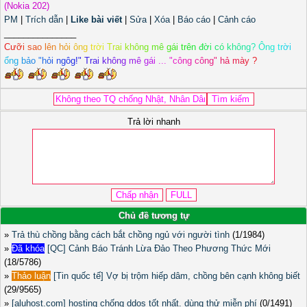
(Nokia 202)
PM
|
Trích dẫn
|
Like bài viết
|
Sửa
|
Xóa
|
Báo cáo
|
Cảnh cáo
_______________
C
ư
ỡ
i
s
a
o
l
ê
n
h
ỏ
i
ô
n
g
t
r
ờ
i
T
r
a
i
k
h
ô
n
g
m
ê
g
á
i
t
r
ê
n
đ
ờ
i
c
ó
k
h
ô
n
g
?
Ô
n
g
t
r
ờ
i
ổ
n
g
b
ả
o
"
h
ỏ
i
n
g
ô
g
!
"
T
r
a
i
k
h
ô
n
g
m
ê
g
á
i
.
.
.
"
c
ô
n
g
c
ô
n
g
"
h
ả
m
à
y
?
Trả lời nhanh
Chủ đề tương tự
»
Trả thù chồng bằng cách bắt chồng ngủ với người tình
(1/1984)
»
Đã khóa
[QC] Cảnh Báo Tránh Lừa Đảo Theo Phương Thức Mới
(18/5786)
»
Thảo luận
[Tin quốc tế] Vợ bị trộm hiếp dâm, chồng bên cạnh không biết
(29/9565)
»
[aluhost.com] hosting chống ddos tốt nhất. dùng thử miễn phí
(0/1491)