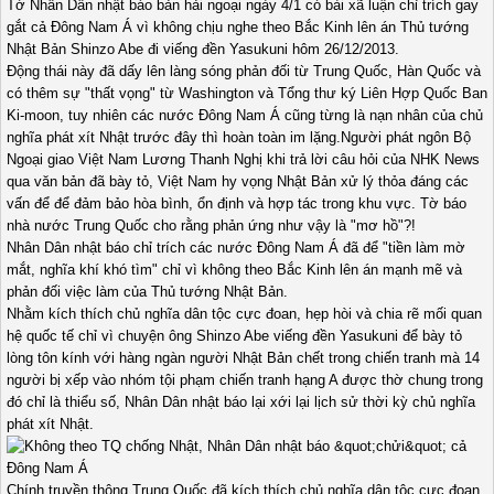
Tờ Nhân Dân nhật báo bản hải ngoại ngày 4/1 có bài xã luận chỉ trích gay
gắt cả Đông Nam Á vì không chịu nghe theo Bắc Kinh lên án Thủ tướng
Nhật Bản Shinzo Abe đi viếng đền Yasukuni hôm 26/12/2013.
Động thái này đã dấy lên làng sóng phản đối từ Trung Quốc, Hàn Quốc và
có thêm sự "thất vọng" từ Washington và Tổng thư ký Liên Hợp Quốc Ban
Ki-moon, tuy nhiên các nước Đông Nam Á cũng từng là nạn nhân của chủ
nghĩa phát xít Nhật trước đây thì hoàn toàn im lặng.Người phát ngôn Bộ
Ngoại giao Việt Nam Lương Thanh Nghị khi trả lời câu hỏi của NHK News
qua văn bản đã bày tỏ, Việt Nam hy vọng Nhật Bản xử lý thỏa đáng các
vấn để để đảm bảo hòa bình, ổn định và hợp tác trong khu vực. Tờ báo
nhà nước Trung Quốc cho rằng phản ứng như vậy là "mơ hồ"?!
Nhân Dân nhật báo chỉ trích các nước Đông Nam Á đã để "tiền làm mờ
mắt, nghĩa khí khó tìm" chỉ vì không theo Bắc Kinh lên án mạnh mẽ và
phản đối việc làm của Thủ tướng Nhật Bản.
Nhằm kích thích chủ nghĩa dân tộc cực đoan, hẹp hòi và chia rẽ mối quan
hệ quốc tế chỉ vì chuyện ông Shinzo Abe viếng đền Yasukuni để bày tỏ
lòng tôn kính với hàng ngàn người Nhật Bản chết trong chiến tranh mà 14
người bị xếp vào nhóm tội phạm chiến tranh hạng A được thờ chung trong
đó chỉ là thiểu số, Nhân Dân nhật báo lại xới lại lịch sử thời kỳ chủ nghĩa
phát xít Nhật.
Chính truyền thông Trung Quốc đã kích thích chủ nghĩa dân tộc cực đoan