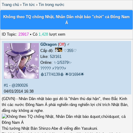
Trang chủ
›
Tin tức
›
Tin trong nước
Không theo TQ chống Nhật, Nhân Dân nhật báo "chửi" cả Đông Nam
Á
ID Topic:
23917
• Có
1,428
lượt xem
GDragon
(
Off
) ♂️
Cấp độ:
♡355♡
Like:
52
/
161
Online:
✨1/5379✨
?????
⚡??/??⚡
🩸177/4139🩸
🌟0/1694🌟
#1
-
@280026
04/01/2014 16:38
(GDVN) - Nhân Dân nhật báo gọi đó là "thâm thù đại hận", theo Bắc Kinh
thì các nước Đông Nam Á phải nghiến răng nghiến lợi chỉ trích Nhật Bản,
đằng này không ai nghe.
Thủ tướng Nhật Bản Shinzo Abe đi viếng đền Yasukuni.