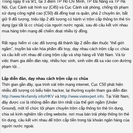
Trong ngày 8 và 9/1, tại 3 điểm TP Hồ Chí Minh, TP Đà Nẵng và TP Hà
Nội, Cục Cảnh sát hình sự (C45) và Cục Cảnh sát phòng, chống tội phạm
sử dụng công nghệ cao (C50) đã đồng loạt ra quân, phá 2 chuyên án, bắt
giữ 9 đối tượng, triệu tập 2 đối tượng có hành vi trộm cắp thông tin thẻ tín
dụng (gọi tắt là cc chùa) của người nước ngoài, sau đó câu kết với nhau
mua hàng trên mạng để chiếm đoạt nhiều tỷ đồng.
Rất nguy hiểm vì các đối tượng đã thành lập 2 diễn đàn thuộc “thế giới
ngầm”, truyền bá văn hóa phẩm đồi trụy, dạy nhau cách trộm cắp cc chùa
và câu kết với nhau để cùng trộm cắp và ship hàng về Việt Nam. Và từ
việc tham gia diễn đàn này, nhiều học sinh, sinh viên đã sa vào con đường
phạm tội…
Lập diễn đàn, dạy nhau cách trộm cắp cc chùa
Thời gian gần đây, qua trinh sát trên mạng internet, Cục C50 phát hiện
nhiều đối tượng có biểu hiện hacker, lại thường xuyên tham gia diễn đàn
http://www.hkvfamily.info/HKV
và
http://www.vietexpert.info
. Tại Việt Nam,
đây được coi là những diễn đàn lớn nhất của thế giới ngầm (Under
Ground), một tổ chức tội phạm chuyên trộm cắp thông tin thẻ tín dụng,
chia sẻ kinh nghiệm tấn công website, nơi mua bán trái phép thông tin thẻ
tín dụng, câu kết với nhau để trộm cắp tiền trong tài khoản ngân hàng của
người nước ngoài.