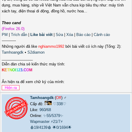
dụng, mua hàng, ship về Việt Nam vẫn chưa kịp tiêu thụ như: máy tính
xách tay, điện thoại di động, đồng hồ, nước hoa...
Theo cand
(Firefox 26.0)
PM
|
Trích dẫn
|
Like bài viết
|
Sửa
|
Xóa
|
Báo cáo
|
Cảnh cáo
------------
Những người đã like
nghiammo1992
bởi bài viết có ích này (Tổng: 2):
Tamhoangdk
•
S2diamon
_______________
Diễn đàn chia sẻ kiến thức máy tính:
K
E
T
N
O
I
1
2
3
.
C
O
M
Ấn hiện ra để xem chữ ký của mình:
Tamhoangdk
(
Off
) ♂️
Cấp độ:
♡338♡
Like:
960
/
68
Online:
✨55/5379✨
Wapmaster
⚡21/7⚡
🩸19/4139🩸
🌟0/1694🌟