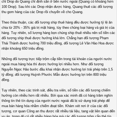
chỉ Drop do Quang chỉ định sẵn ở bên nước ngoài (Quang có khoảng hơn
100 Drop). Sau khi các Drop nhận được hàng, Quang thuê các đối tượng
thu gom hàng của các Drop rồi chuyển về cho Quang.
Theo thỏa thuận, các đối tượng ship thuê hàng đều được hưởng tỷ lệ ăn
chia từ 20% - 35% giá trị mặt hàng, tùy theo chủng loại hàng và giá trị của
hàng. Tuy nhiên, số lượng hàng bọn chúng ship thuê nhiều nên số tiền các
đối tượng ship thuê được hưởng khá lớn. Chẳng hạn đối tượng Phạm
Thái Thành được hưởng 700 triệu đồng, đối tượng Lê Văn Hào Hoa được
nhận khoảng 650 triệu đồng.
Những đối tượng trực tiếp trộm cắp tiền trong tài khoản của người nước
ngoài mua hàng hóa thì được hưởng lợi nhiều hơn. Như đối tượng
Nguyễn Ngọc Hảo bước đầu khai nhận được hưởng lợi trái phép trên 1,5
tỷ đồng; đối tượng Huỳnh Phước Mẫn được hưởng lợi trên 800 triệu
đồng.
Tuy nhiên, theo các trinh sát, điều tra viên, số tiền các đối tượng chiếm
hưởng còn nhiều hơn rất nhiều. Bởi qua xác minh đã có hàng trăm nghìn
thông tin thẻ tín dụng của người nước ngoài đã bị sử dụng trái phép để
mua bán hàng hóa nhằm chiếm đoạt tiền. Khám xét nơi ở của các đối
tượng, cơ quan Công an thu được rất nhiều tài liệu, tang vật liên quan đến
vụ án, trong đó có rất nhiều hàng hóa mà các đối tượng trộm cắp thẻ tín