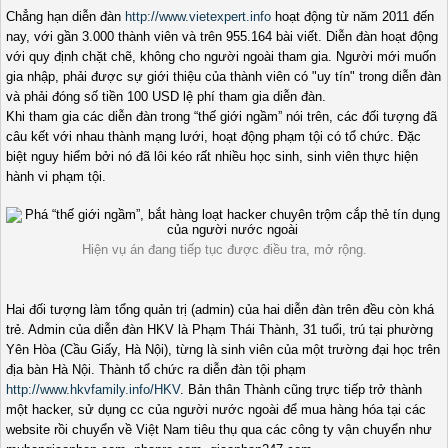
Chẳng hạn diễn đàn
http://www.vietexpert.info
hoạt động từ năm 2011 đến
nay, với gần 3.000 thành viên và trên 955.164 bài viết. Diễn đàn hoạt động
với quy định chặt chẽ, không cho người ngoài tham gia. Người mới muốn
gia nhập, phải được sự giới thiệu của thành viên có "uy tín" trong diễn đàn
và phải đóng số tiền 100 USD lệ phí tham gia diễn đàn.
Khi tham gia các diễn đàn trong “thế giới ngầm” nói trên, các đối tượng đã
câu kết với nhau thành mạng lưới, hoạt động phạm tội có tổ chức. Đặc
biệt nguy hiểm bởi nó đã lôi kéo rất nhiều học sinh, sinh viên thực hiện
hành vi phạm tội.
Hiện vụ án đang tiếp tục được điều tra, mở rộng.
Hai đối tượng làm tổng quản trị (admin) của hai diễn đàn trên đều còn khá
trẻ. Admin của diễn đàn HKV là Phạm Thái Thành, 31 tuổi, trú tại phường
Yên Hòa (Cầu Giấy, Hà Nội), từng là sinh viên của một trường đại học trên
địa bàn Hà Nội. Thành tổ chức ra diễn đàn tội phạm
http://www.hkvfamily.info/HKV
. Bản thân Thành cũng trực tiếp trở thành
một hacker, sử dụng cc của người nước ngoài để mua hàng hóa tại các
website rồi chuyển về Việt Nam tiêu thụ qua các công ty vận chuyển như