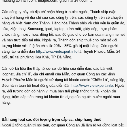
mubangiaonhan.com, nhapre.com, giaonhan247.com…
Các công ty này có địa chỉ nhận hàng ở nước ngoài, Thành ship (vận
chuyển) hàng về địa chỉ của các công ty trên, các công ty trên sẽ chuyển
hàng về Việt Nam cho Thành. Hàng hóa Thành ship về chủ yếu là quần áo,
sữa, điện thoại Samsung, ipad, laptop, kính mắt, giày dép, thực phẩm
chức năng, nước hoa, đồng hồ, sau đó giao cho vợ bán qua mạng internet
và bán trực tiếp tại nhà. Ngoài ra, Thành còn ship thuê cho một số đối
tượng khác với tỉ lệ ăn chia từ 20% - 35% giá trị mặt hàng. Còn người
sáng lập ra diễn đàn
http://www.vietexpert.info
là Huỳnh Phước Mẫn, 24
tuổi, trú tại phường Hòa Khê, TP Đà Nẵng.
Căn cứ tài liệu thu thập từ cơ sở dữ liệu của diễn đàn, các bài viết,
logchat, địa chỉ IP, địa chỉ email của Mẫn, cơ quan Công an xác định
Huỳnh Phước Mẫn là người sử dụng tài khoản admin “Chiếc Lá”, sáng lập,
điều hành toàn bộ hoạt động của diễn đàn
http://www.vietexpert.info
. Ngoài
ra, đối tượng còn có hành vi mua bán trái phép thông tin tài khoản tín
dụng, trộm cắp tiền trong tài khoản tín dụng của người nước ngoài mua
hàng.
Bắt hàng loạt các đối tượng trộm cắp cc, ship hàng thuê
Ngoài 2 tổng quản trị nói trên, cơ quan Công an đã làm rõ và đồng loạt bắt