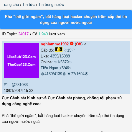
Trang chủ
›
Tin tức
›
Tin trong nước
Phá “thế giới ngầm”, bắt hàng loạt hacker chuyên trộm cắp thẻ tín
dụng của người nước ngoài
ID Topic:
24017
• Có
1,940
lượt xem
nghiammo1992
(
Off
) ♂️
Cấp độ:
♡15♡
Like:
4355
/
15088
Online:
✨1/5379✨
Tiếu Ngạo
⚡5/46⚡
🩸4139/4139🩸
🌟77/1694🌟
#1
-
@281083
10/01/2014 15:32
Cục Cảnh sát hình sự và Cục Cảnh sát phòng, chống tội phạm sử
dụng công nghệ cao:
Phá “thế giới ngầm”, bắt hàng loạt hacker chuyên trộm cắp thẻ tín dụng
của người nước ngoài