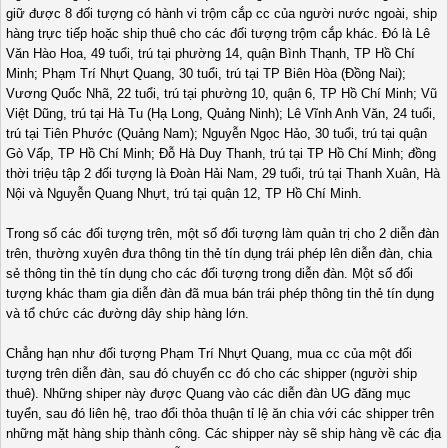
giữ được 8 đối tượng có hành vi trộm cắp cc của người nước ngoài, ship
hàng trực tiếp hoặc ship thuê cho các đối tượng trộm cắp khác. Đó là Lê
Văn Hào Hoa, 49 tuổi, trú tại phường 14, quận Bình Thạnh, TP Hồ Chí
Minh; Phạm Trí Nhựt Quang, 30 tuổi, trú tại TP Biên Hòa (Đồng Nai);
Vương Quốc Nhã, 22 tuổi, trú tại phường 10, quận 6, TP Hồ Chí Minh; Vũ
Việt Dũng, trú tại Hà Tu (Hạ Long, Quảng Ninh); Lê Vĩnh Anh Văn, 24 tuổi,
trú tại Tiên Phước (Quảng Nam); Nguyễn Ngọc Hảo, 30 tuổi, trú tại quận
Gò Vấp, TP Hồ Chí Minh; Đỗ Hà Duy Thanh, trú tại TP Hồ Chí Minh; đồng
thời triệu tập 2 đối tượng là Đoàn Hải Nam, 29 tuổi, trú tại Thanh Xuân, Hà
Nội và Nguyễn Quang Nhựt, trú tại quận 12, TP Hồ Chí Minh.
Trong số các đối tượng trên, một số đối tượng làm quản trị cho 2 diễn đàn
trên, thường xuyên đưa thông tin thẻ tín dụng trái phép lên diễn đàn, chia
sẻ thông tin thẻ tín dụng cho các đối tượng trong diễn đàn. Một số đối
tượng khác tham gia diễn đàn đã mua bán trái phép thông tin thẻ tín dụng
và tổ chức các đường dây ship hàng lớn.
Chẳng hạn như đối tượng Phạm Trí Nhựt Quang, mua cc của một đối
tượng trên diễn đàn, sau đó chuyển cc đó cho các shipper (người ship
thuê). Những shiper này được Quang vào các diễn đàn UG đăng mục
tuyển, sau đó liên hệ, trao đổi thỏa thuận tỉ lệ ăn chia với các shipper trên
những mặt hàng ship thành công. Các shipper này sẽ ship hàng về các địa