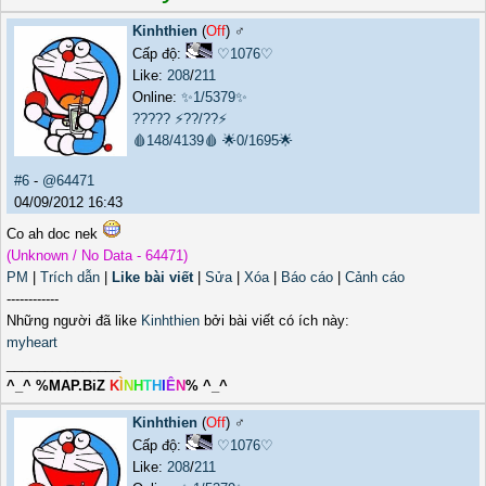
Kinhthien
(
Off
) ♂️
Cấp độ:
♡1076♡
Like:
208
/
211
Online:
✨1/5379✨
?????
⚡??/??⚡
🩸148/4139🩸
🌟0/1695🌟
#6
-
@64471
04/09/2012 16:43
Co ah doc nek
(Unknown / No Data - 64471)
PM
|
Trích dẫn
|
Like bài viết
|
Sửa
|
Xóa
|
Báo cáo
|
Cảnh cáo
------------
Những người đã like
Kinhthien
bởi bài viết có ích này:
myheart
_______________
^_^ %MAP.BiZ
K
Ì
N
H
T
H
I
Ê
N
% ^_^
Kinhthien
(
Off
) ♂️
Cấp độ:
♡1076♡
Like:
208
/
211