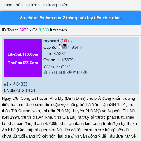
Trang chủ
›
Tin tức
›
Tin trong nước
Vợ chồng 9x bán con 2 tháng tuổi lấy tiền chia nhau
ID Topic:
6973
• Có
3,380
lượt xem
myheart
(
Off
) ♀️
Cấp độ:
♡934♡
Like:
87
/
282
Online:
✨1/5379✨
?????
⚡??/??⚡
🩸51/4139🩸
🌟0/1695🌟
#1
-
@64333
04/09/2012 14:31
Ngày 1/9, Công an huyện Phù Mỹ (Bình Định) cho biết đang khẩn trương
điều tra làm rõ để sớm đưa cặp vợ chồng trẻ Hà Văn Hậu (SN 1991, trú
thôn Trà Quang Nam, thị trấn Phù Mỹ, huyện Phù Mỹ) và Nguyễn Thị Nữ
(SN 1994, trú thị xã An Khê, tỉnh Gia Lai) ra truy tố trước pháp luật.Theo
lời khai ban đầu, tháng 4/2009, khi Hậu đang làm công trình điện tại thị xã
An Khê (Gia Lai) thì quen với Nữ. Do đã “ăn cơm trước kẻng” nên dù
chưa đủ tuổi đăng ký kết hôn, hai gia đình vẫn đồng ý để Hậu đưa Nữ về