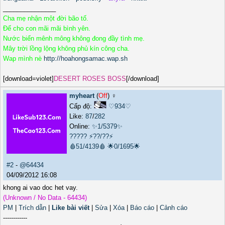
_______________
Cha mẹ nhận một đời bão tố.
Để cho con mãi mãi bình yên.
Nước biển mênh mông không đong đầy tình mẹ.
Mây trời lồng lộng không phủ kín công cha.
Wap mình nè
http://hoahongsamac.wap.sh
[download=violet]
DESERT ROSES BOSS
[/download]
myheart
(
Off
) ♀️
Cấp độ:
♡934♡
Like:
87
/
282
Online:
✨1/5379✨
?????
⚡??/??⚡
🩸51/4139🩸
🌟0/1695🌟
#2
-
@64434
04/09/2012 16:08
khong ai vao doc het vay.
(Unknown / No Data - 64434)
PM
|
Trích dẫn
|
Like bài viết
|
Sửa
|
Xóa
|
Báo cáo
|
Cảnh cáo
------------