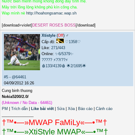
Nước biển mênh mông không đong đầy tình mẹ.
Mây trời lồng lộng không phủ kín công cha.
Wap mình nè
http://hoahongsamac.wap.sh
[download=violet]
DESERT ROSES BOSS
[/download]
Xtistyle
(
Off
) ♂️
Cấp độ:
♡1358♡
Like:
271
/
443
Online:
✨6/5379✨
?????
⚡??/??⚡
🩸133/4139🩸
🌟2/1695🌟
#5
-
@64461
04/09/2012 16:26
Cung binh thuong
Nokia5200/2.0/
(Unknown / No Data - 64461)
PM
|
Trích dẫn
|
Like bài viết
|
Sửa
|
Xóa
|
Báo cáo
|
Cảnh cáo
_______________
†™•—»MWAP FaMiLy«—•™†
†™•—»XtiStyle MWAP«—•™†