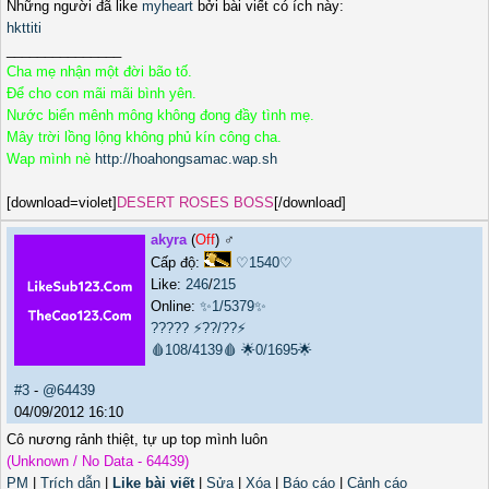
Những người đã like
myheart
bởi bài viết có ích này:
hkttiti
_______________
Cha mẹ nhận một đời bão tố.
Để cho con mãi mãi bình yên.
Nước biển mênh mông không đong đầy tình mẹ.
Mây trời lồng lộng không phủ kín công cha.
Wap mình nè
http://hoahongsamac.wap.sh
[download=violet]
DESERT ROSES BOSS
[/download]
akyra
(
Off
) ♂️
Cấp độ:
♡1540♡
Like:
246
/
215
Online:
✨1/5379✨
?????
⚡??/??⚡
🩸108/4139🩸
🌟0/1695🌟
#3
-
@64439
04/09/2012 16:10
Cô nương rảnh thiệt, tự up top mình luôn
(Unknown / No Data - 64439)
PM
|
Trích dẫn
|
Like bài viết
|
Sửa
|
Xóa
|
Báo cáo
|
Cảnh cáo