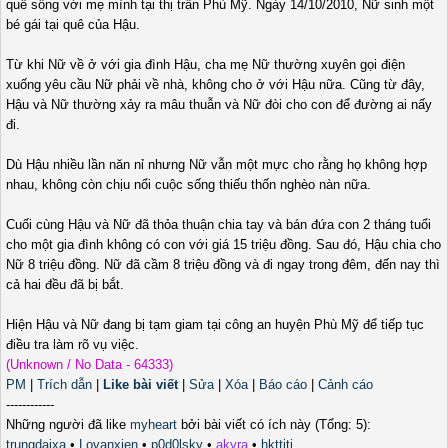
quê sống với mẹ mình tại thị trấn Phù Mỹ. Ngày 14/10/2010, Nữ sinh một
bé gái tại quê của Hậu.
Từ khi Nữ về ở với gia đình Hậu, cha mẹ Nữ thường xuyên gọi điện
xuống yêu cầu Nữ phải về nhà, không cho ở với Hậu nữa. Cũng từ đây,
Hậu và Nữ thường xảy ra mâu thuẫn và Nữ đòi cho con để đường ai nấy
đi.
Dù Hậu nhiều lần năn nỉ nhưng Nữ vẫn một mực cho rằng họ không hợp
nhau, không còn chịu nổi cuộc sống thiếu thốn nghèo nàn nữa.
Cuối cùng Hậu và Nữ đã thỏa thuận chia tay và bán đứa con 2 tháng tuổi
cho một gia đình không có con với giá 15 triệu đồng. Sau đó, Hậu chia cho
Nữ 8 triệu đồng. Nữ đã cầm 8 triệu đồng và đi ngay trong đêm, đến nay thì
cả hai đều đã bị bắt.
Hiện Hậu và Nữ đang bị tạm giam tại công an huyện Phù Mỹ để tiếp tục
điều tra làm rõ vụ việc.
(Unknown / No Data - 64333)
PM
|
Trích dẫn
|
Like bài viết
|
Sửa
|
Xóa
|
Báo cáo
|
Cảnh cáo
------------
Những người đã like
myheart
bởi bài viết có ích này (Tổng: 5):
trungdaixa
•
Lovanxien
•
p0d0lsky
•
akyra
•
hkttiti