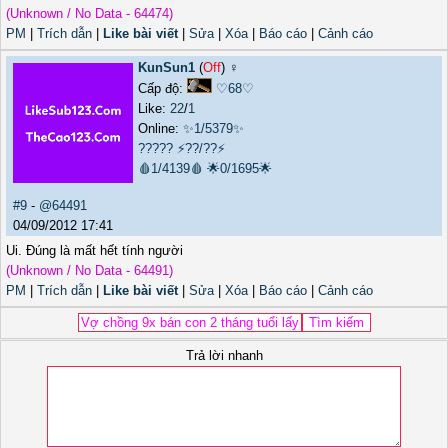
(Unknown / No Data - 64474)
PM
|
Trích dẫn
|
Like bài viết
|
Sửa
|
Xóa
|
Báo cáo
|
Cảnh cáo
KunSun1
(
Off
) ♀️
Cấp độ:
♡68♡
Like:
22
/
1
Online:
✨1/5379✨
?????
⚡??/??⚡
🩸1/4139🩸
🌟0/1695🌟
#9
-
@64491
04/09/2012 17:41
Ui. Đúng là mất hết tính người
(Unknown / No Data - 64491)
PM
|
Trích dẫn
|
Like bài viết
|
Sửa
|
Xóa
|
Báo cáo
|
Cảnh cáo
Trả lời nhanh