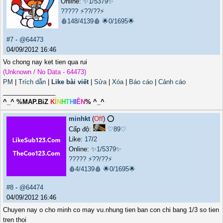
Online:
✨1/5379✨
?????
⚡??/??⚡
🩸148/4139🩸
🌟0/1695🌟
#7
-
@64473
04/09/2012 16:46
Vo chong nay ket tien qua rui
(Unknown / No Data - 64473)
PM
|
Trích dẫn
|
Like bài viết
|
Sửa
|
Xóa
|
Báo cáo
|
Cảnh cáo
_______________
^_^ %MAP.BiZ
K
Ì
N
H
T
H
I
Ê
N
% ^_^
minhkt
(
Off
) ⭕️
Cấp độ:
♡89♡
Like:
17
/
2
Online:
✨1/5379✨
?????
⚡??/??⚡
🩸4/4139🩸
🌟0/1695🌟
#8
-
@64474
04/09/2012 16:46
Chuyen nay o cho minh co may vu.nhung tien ban con chi bang 1/3 so tien
tren thoi