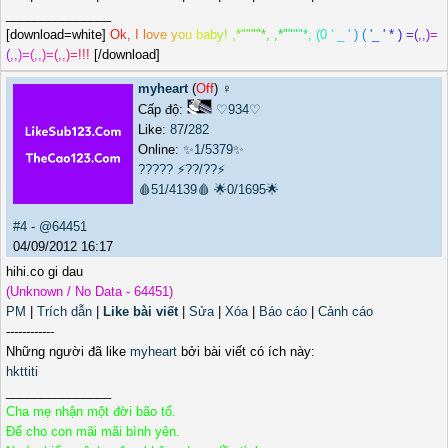
_______________
[download=white]
O
k
,
I
l
o
v
e
y
o
u
b
a
b
y
!
,
*
"
"
"
"
*
,
,
*
"
"
"
"
*
,
(
0
'
_
'
)
(
'
_
'
*
)
=
(
,
,
)
=
(
,
,
)
=
(
,
,
)
=
(
,
,
)
=
!
!
!
[/download]
myheart
(
Off
) ♀️
Cấp độ:
♡934♡
Like:
87
/
282
Online:
✨1/5379✨
?????
⚡??/??⚡
🩸51/4139🩸
🌟0/1695🌟
#4
-
@64451
04/09/2012 16:17
hihi.co gi dau
(Unknown / No Data - 64451)
PM
|
Trích dẫn
|
Like bài viết
|
Sửa
|
Xóa
|
Báo cáo
|
Cảnh cáo
------------
Những người đã like
myheart
bởi bài viết có ích này:
hkttiti
_______________
Cha mẹ nhận một đời bão tố.
Để cho con mãi mãi bình yên.