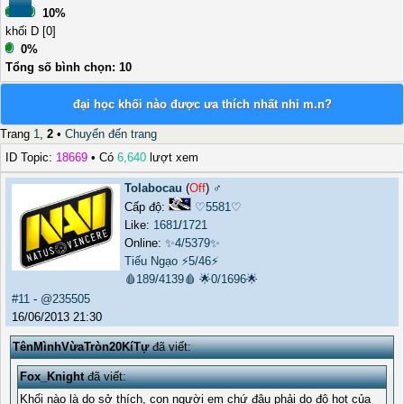
10%
khối D [0]
0%
Tổng số bình chọn: 10
đại học khối nào được ưa thích nhất nhỉ m.n?
Trang
1
,
2
•
Chuyển đến trang
ID Topic:
18669
• Có
6,640
lượt xem
Tolabocau
(
Off
) ♂️
Cấp độ:
♡5581♡
Like:
1681
/
1721
Online:
✨4/5379✨
Tiếu Ngạo
⚡5/46⚡
🩸189/4139🩸
🌟0/1696🌟
#11
-
@235505
16/06/2013 21:30
TênMìnhVừaTròn20KíTự
đã viết:
Fox_Knight
đã viết:
Khối nào là do sở thích, con người em chứ đâu phải do độ hot của