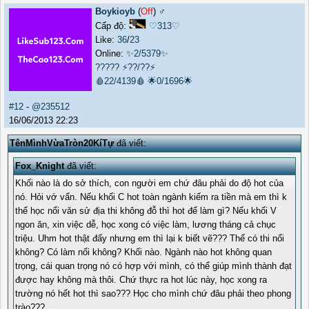
Boykioyb
(
Off
) ♂️
Cấp độ:
♡313♡
Like:
36
/
23
Online:
✨2/5379✨
?????
⚡??/??⚡
🩸22/4139🩸
🌟0/1696🌟
#12
-
@235512
16/06/2013 22:23
TênMìnhVừaTròn20KíTự
đã viết:
Fox_Knight
đã viết:
Khối nào là do sở thích, con người em chứ đâu phải do độ hot của
nó. Hỏi vớ vẩn. Nếu khối C hot toàn ngành kiếm ra tiền mà em thì k
thể học nổi văn sử địa thi không đỗ thì hot để làm gì? Nếu khối V
ngon ăn, xin việc dễ, học xong có việc làm, lương tháng cả chục
triệu. Uhm hot thật đấy nhưng em thì lại k biết vẽ??? Thế có thi nổi
không? Có làm nổi không? Khối nào. Ngành nào hot không quan
trọng, cái quan trọng nó có hợp với mình, có thể giúp mình thành đạt
được hay không mà thôi. Chứ thực ra hot lúc này, học xong ra
trường nó hết hot thì sao??? Học cho mình chứ đâu phải theo phong
trào???