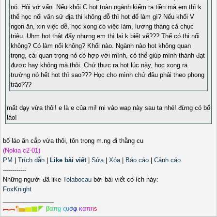
nó. Hỏi vớ vẩn. Nếu khối C hot toàn ngành kiếm ra tiền mà em thì k
thể học nổi văn sử địa thi không đỗ thì hot để làm gì? Nếu khối V
ngon ăn, xin việc dễ, học xong có việc làm, lương tháng cả chục
triệu. Uhm hot thật đấy nhưng em thì lại k biết vẽ??? Thế có thi nổi
không? Có làm nổi không? Khối nào. Ngành nào hot không quan
trọng, cái quan trọng nó có hợp với mình, có thể giúp mình thành đạt
được hay không mà thôi. Chứ thực ra hot lúc này, học xong ra
trường nó hết hot thì sao??? Học cho mình chứ đâu phải theo phong
trào???
mất dạy vừa thôi! e là e của mi! mi vào wap này sau ta nhé! đừng có bố
láo!
bố láo ăn cắp vừa thôi, tôn trọng m.ng đi thằng cu
(Nokia c2-01)
PM
|
Trích dẫn
|
Like bài viết
|
Sửa
|
Xóa
|
Báo cáo
|
Cảnh cáo
------------
Những người đã like
Tolabocau
bởi bài viết có ích này:
FoxKnight
_______________
︻
︻
¶
▅
▆
▇
◤
β
α
π
g
ς
υ
σ
φ
κ
α
π
r
ι
s