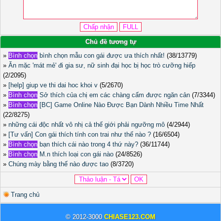
Chủ đề tương tự
»
Bình chọn
bình chọn mẫu con gái được ưa thích nhất!
(38/13779)
»
Ăn mặc 'mát mẻ' đi gia sư, nữ sinh đại học bị học trò cưỡng hiếp
(2/2095)
»
[help] giup ve thi dai hoc khoi v
(5/2670)
»
Bình chọn
Sở thích của chị em các chàng cấm được ngăn cản
(7/3344)
»
Bình chọn
[BC] Game Online Nào Được Bạn Dành Nhiều Time Nhất
(22/8275)
»
những cái độc nhất vô nhị cả thế giới phải ngưỡng mô
(4/2944)
»
[Tư vấn] Con gái thích tính con trai như thế nào ?
(16/6504)
»
Bình chọn
bạn thích cái nào trong 4 thứ này?
(36/11744)
»
Bình chọn
M.n thích loại con gái nào
(24/8526)
»
Chúng mày bằng thế nào được tao
(8/3720)
Trang chủ
© 2012-3000
CHIASE123.COM