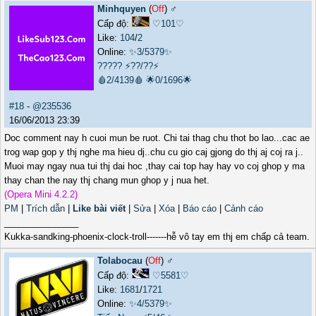
Minhquyen
(
Off
) ♂️
Cấp độ:
♡101♡
Like:
104
/
2
Online:
✨3/5379✨
?????
⚡??/??⚡
🩸2/4139🩸
🌟0/1696🌟
#18
-
@235536
16/06/2013 23:39
Doc comment nay h cuoi mun be ruot. Chi tai thag chu thot bo lao...cac ae
trog wap gop y thj nghe ma hieu dj..chu cu gio caj gjong do thj aj coj ra j..
Muoi may ngay nua tui thj dai hoc ,thay cai top hay hay vo coj ghop y ma
thay chan the nay thj chang mun ghop y j nua het.
(Opera Mini 4.2.2)
PM
|
Trích dẫn
|
Like bài viết
|
Sửa
|
Xóa
|
Báo cáo
|
Cảnh cáo
_______________
Kukka-sandking-phoenix-clock-troll-------hễ vô tay em thj em chấp cả team.
Tolabocau
(
Off
) ♂️
Cấp độ:
♡5581♡
Like:
1681
/
1721
Online:
✨4/5379✨