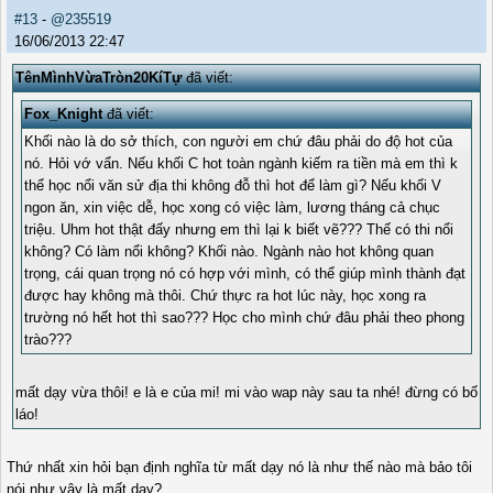
#13
-
@235519
16/06/2013 22:47
TênMìnhVừaTròn20KíTự
đã viết:
Fox_Knight
đã viết:
Khối nào là do sở thích, con người em chứ đâu phải do độ hot của
nó. Hỏi vớ vẩn. Nếu khối C hot toàn ngành kiếm ra tiền mà em thì k
thể học nổi văn sử địa thi không đỗ thì hot để làm gì? Nếu khối V
ngon ăn, xin việc dễ, học xong có việc làm, lương tháng cả chục
triệu. Uhm hot thật đấy nhưng em thì lại k biết vẽ??? Thế có thi nổi
không? Có làm nổi không? Khối nào. Ngành nào hot không quan
trọng, cái quan trọng nó có hợp với mình, có thể giúp mình thành đạt
được hay không mà thôi. Chứ thực ra hot lúc này, học xong ra
trường nó hết hot thì sao??? Học cho mình chứ đâu phải theo phong
trào???
mất dạy vừa thôi! e là e của mi! mi vào wap này sau ta nhé! đừng có bố
láo!
Thứ nhất xin hỏi bạn định nghĩa từ mất dạy nó là như thế nào mà bảo tôi
nói như vậy là mất dạy?