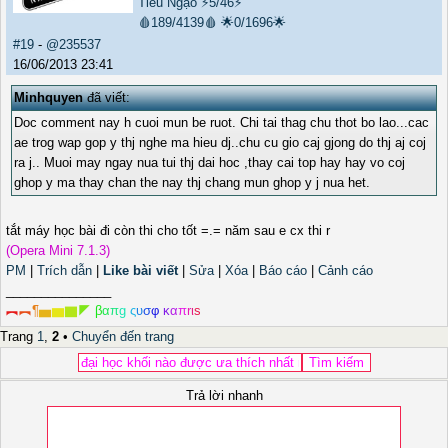
Tiếu Ngạo
⚡5/46⚡
🩸189/4139🩸
🌟0/1696🌟
#19
-
@235537
16/06/2013 23:41
Minhquyen
đã viết:
Doc comment nay h cuoi mun be ruot. Chi tai thag chu thot bo lao...cac
ae trog wap gop y thj nghe ma hieu dj..chu cu gio caj gjong do thj aj coj
ra j.. Muoi may ngay nua tui thj dai hoc ,thay cai top hay hay vo coj
ghop y ma thay chan the nay thj chang mun ghop y j nua het.
tắt máy học bài đi còn thi cho tốt =.= năm sau e cx thi r
(Opera Mini 7.1.3)
PM
|
Trích dẫn
|
Like bài viết
|
Sửa
|
Xóa
|
Báo cáo
|
Cảnh cáo
_______________
︻
︻
¶
▅
▆
▇
◤
β
α
π
g
ς
υ
σ
φ
κ
α
π
r
ι
s
Trang
1
,
2
•
Chuyển đến trang
Trả lời nhanh