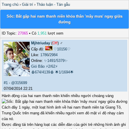
Trang chủ
›
Giải trí
›
Thảo luận - Tán gẫu
Sốc: Bắt gặp hai nam thanh niên khỏa thân 'mây mưa' ngay giữa
đường
ID Topic:
27065
• Có
1,951
lượt xem
Mjhtriuday
(
Off
) ♂️
Cấp độ:
♡10156♡
Like:
1786
/
2984
Online:
✨1491/5379✨
Gió Bão
⚡2/62⚡
🩸674/4139🩸
🌟1/1694🌟
#1
-
@315699
07/04/2014 22:21
Hành động của hai nam thanh niên khiến nhiều người choáng váng
Cách đây 1 ngày, một loạt hình ảnh về hai nam thanh niên tại Giang Tô,
Trung Quốc trên mạng đã khiến nhiều người xem đỏ mặt vì độ nhạy cảm
của nó.
Được đăng tải trên hàng loạt các diễn đàn của giới trẻ những hình ảnh ghi