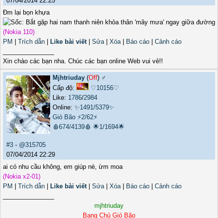
07/04/2014 22:25
Đm lại bọn khựa
(Nokia 110)
PM
|
Trích dẫn
|
Like bài viết
|
Sửa
|
Xóa
|
Báo cáo
|
Cảnh cáo
_______________
Xin chào các bạn nha. Chúc các bạn online Web vui vẻ!!
Mjhtriuday
(
Off
) ♂️
Cấp độ:
♡10156♡
Like:
1786
/
2984
Online:
✨1491/5379✨
Gió Bão
⚡2/62⚡
🩸674/4139🩸
🌟1/1694🌟
#3
-
@315705
07/04/2014 22:29
ai có nhu cầu không, em giúp nè, ừm moa
(Nokia x2-01)
PM
|
Trích dẫn
|
Like bài viết
|
Sửa
|
Xóa
|
Báo cáo
|
Cảnh cáo
_______________
mjhtriuday
Bang Chủ Gió Bão