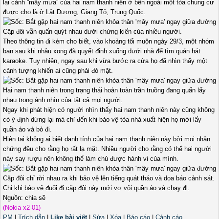
lại cảnh “mây mưa” của hai nam thanh niên ở bên ngoài một tòa chung cư
được cho là ở Lật Dương, Giang Tô, Trung Quốc.
Cặp đôi vẫn quấn quýt nhau dưới chứng kiến của nhiều người.
Theo thông tin đi kèm cho biết, vào khoảng tối muộn ngày 29/3, một nhóm
bạn sau khi nhậu xong đã quyết định xuống dưới nhà để tìm quán hát
karaoke. Tuy nhiên, ngay sau khi vừa bước ra cửa họ đã nhìn thấy một
cảnh tượng khiến ai cũng phải đỏ mặt.
Hai nam thanh niên trong trạng thái hoàn toàn trần truồng đang quấn lấy
nhau trong ánh nhìn của tất cả mọi người.
Ngay khi phát hiện có người nhìn thấy hai nam thanh niên này cũng không
có ý định dừng lại mà chỉ đến khi bảo vệ tòa nhà xuất hiện họ mới lấy
quần áo và bỏ đi.
Hiện tại không ai biết danh tính của hai nam thanh niên này bởi mọi nhân
chứng đều cho rằng họ rất lạ mặt. Nhiều người cho rằng có thể hai người
này say rượu nên không thể làm chủ được hành vi của mình.
Cặp đôi chỉ rời nhau ra khi bảo vệ lên tiếng quát tháo và dọa báo cảnh sát.
Chỉ khi bảo vệ đuổi đi cặp đôi này mới vơ vội quần áo và chạy đi.
Nguồn: chia sẽ
(Nokia x2-01)
PM
|
Trích dẫn
|
Like bài viết
|
Sửa
|
Xóa
|
Báo cáo
|
Cảnh cáo