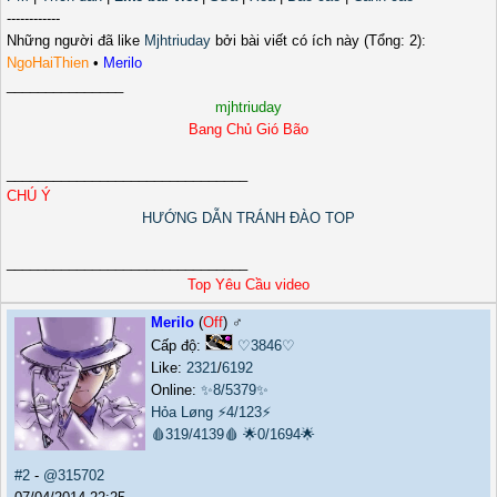
------------
Những người đã like
Mjhtriuday
bởi bài viết có ích này (Tổng: 2):
NgoHaiThien
•
Merilo
_______________
mjhtriuday
Bang Chủ Gió Bão
_______________________________
CHÚ Ý
HƯỚNG DẪN TRÁNH ĐÀO TOP
_______________________________
Top Yêu Cầu video
Merilo
(
Off
) ♂️
Cấp độ:
♡3846♡
Like:
2321
/
6192
Online:
✨8/5379✨
Hỏa Løng
⚡4/123⚡
🩸319/4139🩸
🌟0/1694🌟
#2
-
@315702