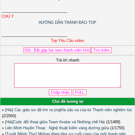
_______________________________
CHÚ Ý
HƯỚNG DẪN TRÁNH ĐÀO TOP
_______________________________
Top Yêu Cầu video
Trả lời nhanh
Chủ đề tương tự
»
[Hài] Các giáo sư đã tìm ra ýnghĩa sâu xa của từ Thanh niên nghiêm túc
(2/2050)
»
[Hài]Cuộc đối thoại giữa Team Avatar và Nothing chế Hài
(1/1489)
»
Liên Minh Huyền Thoại : Nghệ thuật kiếm vàng đường giữa
(1/1755)
»
[Tuyệt Mệnh Thư] Những dòng tâm sự cuối cùng của một thanh niên ...