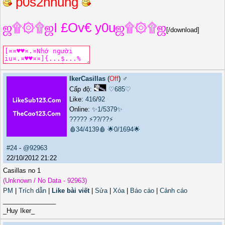
p0s2nhung
ஜ۩۞۩ஜI £Ov€ y0uஜ۩۞۩ஜ
[/download]
IkerCasillas
(
Off
) ♂️
Cấp độ:
♡685♡
Like:
416
/
92
Online:
✨1/5379✨
?????
⚡??/??⚡
🩸34/4139🩸
🌟0/1694🌟
#24
-
@92963
22/10/2012 21:22
Casillas no 1
(Unknown / No Data - 92963)
PM
|
Trích dẫn
|
Like bài viết
|
Sửa
|
Xóa
|
Báo cáo
|
Cảnh cáo
_______________
_Huy Iker_