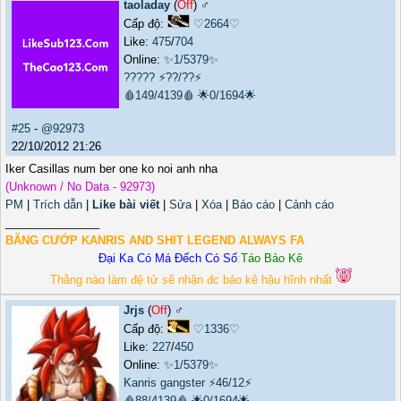
taoladay
(
Off
) ♂️
Cấp độ:
♡2664♡
Like:
475
/
704
Online:
✨1/5379✨
?????
⚡??/??⚡
🩸149/4139🩸
🌟0/1694🌟
#25
-
@92973
22/10/2012 21:26
Iker Casillas num ber one ko noi anh nha
(Unknown / No Data - 92973)
PM
|
Trích dẫn
|
Like bài viết
|
Sửa
|
Xóa
|
Báo cáo
|
Cảnh cáo
_______________
BĂNG CƯỚP KANRIS AND SHIT LEGEND ALWAYS FA
Đại Ka Có Má Đếch Có Số
:
Táo Bảo Kê
Thằng nào làm đệ tử sẽ nhận đc bảo kê hậu hĩnh nhất
Jrjs
(
Off
) ♂️
Cấp độ:
♡1336♡
Like:
227
/
450
Online:
✨1/5379✨
Kanris gangster
⚡46/12⚡
🩸88/4139🩸
🌟0/1694🌟