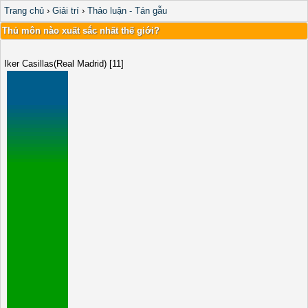
Trang chủ
›
Giải trí
›
Thảo luận - Tán gẫu
Thủ môn nào xuất sắc nhất thế giới?
Iker Casillas(Real Madrid) [11]