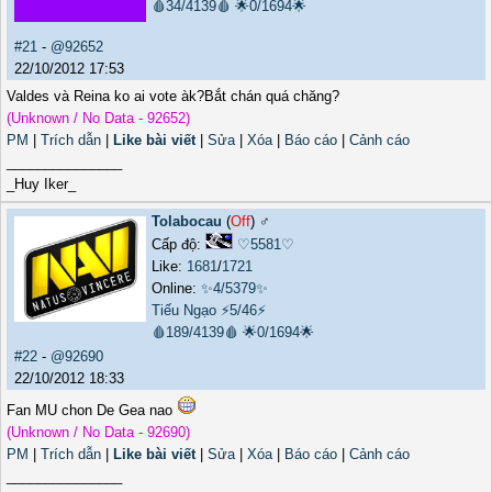
🩸34/4139🩸
🌟0/1694🌟
#21
-
@92652
22/10/2012 17:53
Valdes và Reina ko ai vote àk?Bắt chán quá chăng?
(Unknown / No Data - 92652)
PM
|
Trích dẫn
|
Like bài viết
|
Sửa
|
Xóa
|
Báo cáo
|
Cảnh cáo
_______________
_Huy Iker_
Tolabocau
(
Off
) ♂️
Cấp độ:
♡5581♡
Like:
1681
/
1721
Online:
✨4/5379✨
Tiếu Ngạo
⚡5/46⚡
🩸189/4139🩸
🌟0/1694🌟
#22
-
@92690
22/10/2012 18:33
Fan MU chon De Gea nao
(Unknown / No Data - 92690)
PM
|
Trích dẫn
|
Like bài viết
|
Sửa
|
Xóa
|
Báo cáo
|
Cảnh cáo
_______________