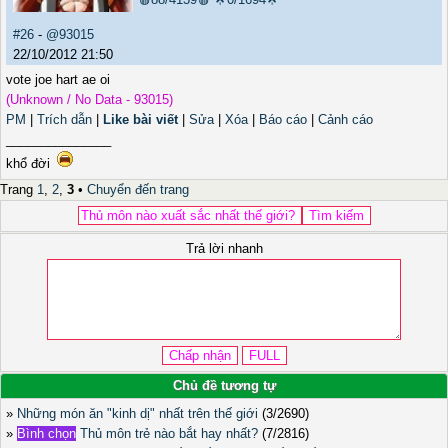
#26
-
@93015
22/10/2012 21:50
vote joe hart ae oi
(Unknown / No Data - 93015)
PM
|
Trích dẫn
|
Like bài viết
|
Sửa
|
Xóa
|
Báo cáo
|
Cảnh cáo
_______________
khổ đời
Trang
1
,
2
,
3
•
Chuyển đến trang
Trả lời nhanh
Chủ đề tương tự
»
Những món ăn "kinh dị" nhất trên thế giới
(3/2690)
»
Bình chọn
Thủ môn trẻ nào bắt hay nhất?
(7/2816)