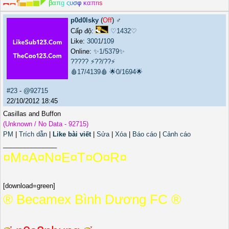
︻
︻
¶
▅
▆
▇
◤
β
α
π
g
ς
υ
σ
φ
κ
α
π
r
ι
s
p0d0lsky
(
Off
) ♂️
Cấp độ:
♡1432♡
Like:
3001
/
109
Online:
✨1/5379✨
?????
⚡??/??⚡
🩸17/4139🩸
🌟0/1694🌟
#23
-
@92715
22/10/2012 18:45
Casillas and Buffon
(Unknown / No Data - 92715)
PM
|
Trích dẫn
|
Like bài viết
|
Sửa
|
Xóa
|
Báo cáo
|
Cảnh cáo
_______________
¤M¤A¤N¤E¤T¤O¤R¤
[download=green]
­® Becamex Bình Dương FC ®