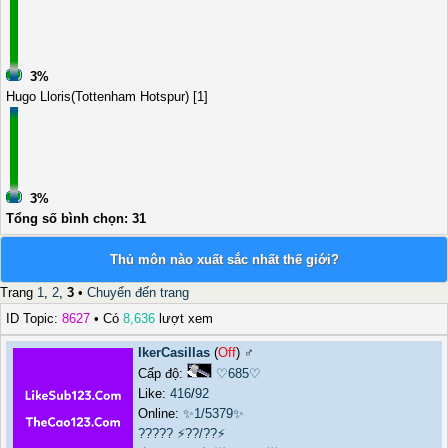
3%
Hugo Lloris(Tottenham Hotspur) [1]
3%
Tổng số bình chọn: 31
Thủ môn nào xuất sắc nhất thế giới?
Trang
1
,
2
,
3
•
Chuyển đến trang
ID Topic:
8627
• Có
8,636
lượt xem
IkerCasillas
(
Off
) ♂️
Cấp độ:
♡685♡
Like:
416
/
92
Online:
✨1/5379✨
?????
⚡??/??⚡