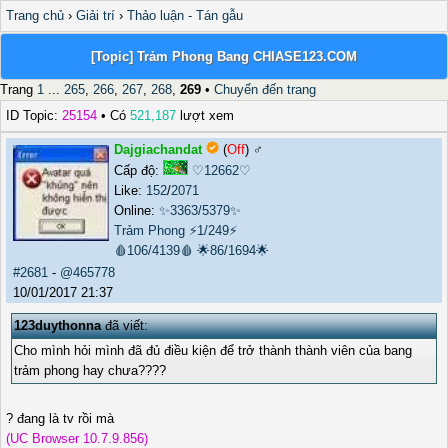
Trang chủ
›
Giải trí
›
Thảo luận - Tán gẫu
[Topic] Trảm Phong Bang CHIASE123.COM
Trang
1
...
265
,
266
,
267
,
268
,
269
•
Chuyển đến trang
ID Topic:
25154
• Có
521,187
lượt xem
Dajgiachandat
(
Off
) ♂️
Cấp độ:
♡12662♡
Like:
152
/
2071
Online:
✨3363/5379✨
Trảm Phong
⚡1/249⚡
🩸106/4139🩸
🌟86/1694🌟
#2681
-
@465778
10/01/2017 21:37
123duythonna
đã viết:
Cho mình hỏi mình đã đủ điều kiện để trở thành thành viên của bang
trảm phong hay chưa????
? đang là tv rồi mà
(UC Browser 10.7.9.856)