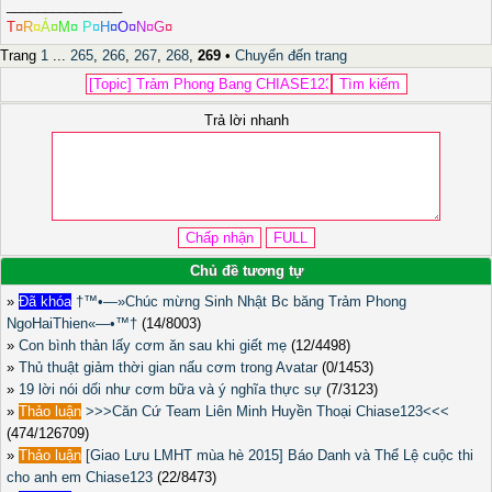
_______________
T
¤
R
¤
Ả
¤
M
¤
P
¤
H
¤
O
¤
N
¤
G
¤
Trang
1
...
265
,
266
,
267
,
268
,
269
•
Chuyển đến trang
Trả lời nhanh
Chủ đề tương tự
»
Đã khóa
†™•—»Chúc mừng Sinh Nhật Bc băng Trảm Phong
NgoHaiThien«—•™†
(14/8003)
»
Con bình thản lấy cơm ăn sau khi giết mẹ
(12/4498)
»
Thủ thuật giảm thời gian nấu cơm trong Avatar
(0/1453)
»
19 lời nói dối như cơm bữa và ý nghĩa thực sự
(7/3123)
»
Thảo luận
>>>Căn Cứ Team Liên Minh Huyền Thoại Chiase123<<<
(474/126709)
»
Thảo luận
[Giao Lưu LMHT mùa hè 2015] Báo Danh và Thể Lệ cuộc thi
cho anh em Chiase123
(22/8473)