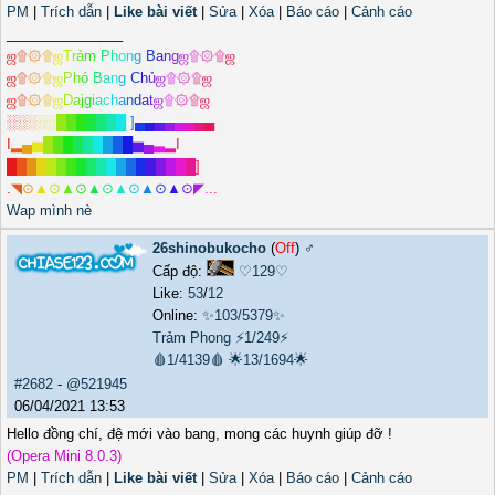
PM
|
Trích dẫn
|
Like bài viết
|
Sửa
|
Xóa
|
Báo cáo
|
Cảnh cáo
_______________
ஜ
۩
۞
۩
ஜ
T
r
ả
m
P
h
o
n
g
B
a
n
g
ஜ
۩
۞
۩
ஜ
ஜ
۩
۞
۩
ஜ
P
h
ó
B
a
n
g
C
h
ủ
ஜ
۩
۞
۩
ஜ
ஜ
۩
۞
۩
ஜ
D
a
j
g
i
a
c
h
a
n
d
a
t
ஜ
۩
۞
۩
ஜ
░
░
░
░
░
█
█
█
█
█
█
█
]
▄
▄
▄
▄
▄
▄
▄
▄
I
▂
▄
▅
█
█
█
█
█
█
█
█
█
▅
▄
▃
▂
I
█
█
█
█
█
█
█
█
█
█
█
█
█
█
█
█
█
█
█
]
.
◥
⊙
▲
⊙
▲
⊙
▲
⊙
▲
⊙
▲
⊙
▲
⊙
◤
.
.
.
Wap mình nè
26shinobukocho
(
Off
) ♂️
Cấp độ:
♡129♡
Like:
53
/
12
Online:
✨103/5379✨
Trảm Phong
⚡1/249⚡
🩸1/4139🩸
🌟13/1694🌟
#2682
-
@521945
06/04/2021 13:53
Hello đồng chí, đệ mới vào bang, mong các huynh giúp đỡ !
(Opera Mini 8.0.3)
PM
|
Trích dẫn
|
Like bài viết
|
Sửa
|
Xóa
|
Báo cáo
|
Cảnh cáo