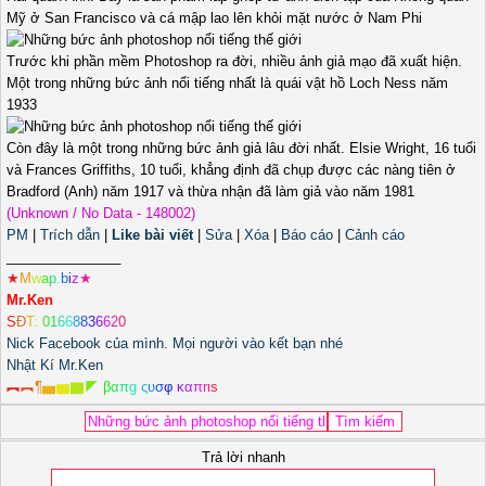
Mỹ ở San Francisco và cá mập lao lên khỏi mặt nước ở Nam Phi
Trước khi phần mềm Photoshop ra đời, nhiều ảnh giả mạo đã xuất hiện.
Một trong những bức ảnh nổi tiếng nhất là quái vật hồ Loch Ness năm
1933
Còn đây là một trong những bức ảnh giả lâu đời nhất. Elsie Wright, 16 tuổi
và Frances Griffiths, 10 tuổi, khẳng định đã chụp được các nàng tiên ở
Bradford (Anh) năm 1917 và thừa nhận đã làm giả vào năm 1981
(Unknown / No Data - 148002)
PM
|
Trích dẫn
|
Like bài viết
|
Sửa
|
Xóa
|
Báo cáo
|
Cảnh cáo
_______________
★
M
w
a
p
.
b
i
z
★
Mr.Ken
S
Đ
T
:
0
1
6
6
8
8
3
6
6
2
0
Nick Facebook của mình. Mọi người vào kết bạn nhé
Nhật Kí Mr.Ken
︻
︻
¶
▅
▆
▇
◤
β
α
π
g
ς
υ
σ
φ
κ
α
π
r
ι
s
Trả lời nhanh