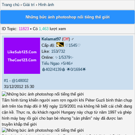
Trang chủ
›
Giải trí
›
Hình ảnh
Những bức ảnh photoshop nổi tiếng thế giới
ID Topic:
11823
• Có
1,463
lượt xem
Kelamat97
(
Off
) ♂️
Cấp độ:
♡1545♡
Like:
153
/
732
Online:
✨1/5379✨
Tiếu Ngạo
⚡5/46⚡
🩸402/4139🩸
🌟0/1694🌟
#1
-
@148002
31/12/2012 15:30
Tấm hình từng khiến người xem rợn người khi Péter Guzli bình thản chụp
ảnh trên tòa tháp đôi ở Mỹ ngày 11/9/2001 mà không hề biết cái chết đang
cận kề. Thực ra, du khách người Hungary này chụp từ năm 1997 và ghép
hình máy bay rồi gửi cho bạn bè nhưng "sản phẩm" này đã được lan
truyền khắp thế giới