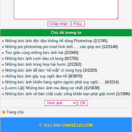
Chủ đề tương tự
»
Những bức ảnh độc đáo không hề dùng Photoshop
(1/1745)
»
Những pro photoshop,pro mod hình ảnh......vào giúp em
(12/5146)
»
Thư giản cùng những bức ảnh hài
(2/1945)
»
Những bức ảnh cười đau cả bụng
(0/2755)
»
Những bức ảnh trùng hợp hài hước
(2/2262)
»
Những bức ảnh dễ làm “nổ mắt” vì trùng hợp
(3/2203)
»
những bức ảnh gây suy nghĩ đen tối
(8/3870)
»
Những bức ảnh khiến hàng nghìn người phải suy nghĩ.....
(4/3214)
»
[Lượm Lặt] Những bức ảnh ma đáng sợ nhất
(11/5638)
»
Những bức ảnh về bản chất cuộc sống khiến bạn phải giật mình
(1/1996)
Trang chủ
© 2012-3000
CHIASE123.COM