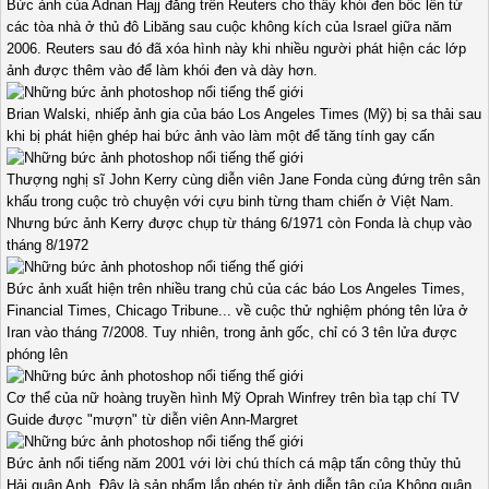
Bức ảnh của Adnan Hajj đăng trên Reuters cho thấy khói đen bốc lên từ
các tòa nhà ở thủ đô Libăng sau cuộc không kích của Israel giữa năm
2006. Reuters sau đó đã xóa hình này khi nhiều người phát hiện các lớp
ảnh được thêm vào để làm khói đen và dày hơn.
Brian Walski, nhiếp ảnh gia của báo Los Angeles Times (Mỹ) bị sa thải sau
khi bị phát hiện ghép hai bức ảnh vào làm một để tăng tính gay cấn
Thượng nghị sĩ John Kerry cùng diễn viên Jane Fonda cùng đứng trên sân
khấu trong cuộc trò chuyện với cựu binh từng tham chiến ở Việt Nam.
Nhưng bức ảnh Kerry được chụp từ tháng 6/1971 còn Fonda là chụp vào
tháng 8/1972
Bức ảnh xuất hiện trên nhiều trang chủ của các báo Los Angeles Times,
Financial Times, Chicago Tribune... về cuộc thử nghiệm phóng tên lửa ở
Iran vào tháng 7/2008. Tuy nhiên, trong ảnh gốc, chỉ có 3 tên lửa được
phóng lên
Cơ thể của nữ hoàng truyền hình Mỹ Oprah Winfrey trên bìa tạp chí TV
Guide được "mượn" từ diễn viên Ann-Margret
Bức ảnh nổi tiếng năm 2001 với lời chú thích cá mập tấn công thủy thủ
Hải quân Anh. Đây là sản phẩm lắp ghép từ ảnh diễn tập của Không quân