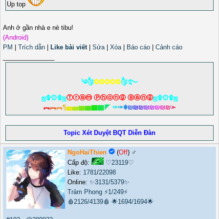
Up top
Anh ở gần nhà e nè tibu!
(Android)
PM
|
Trích dẫn
|
Like bài viết
|
Sửa
|
Xóa
|
Báo cáo
|
Cảnh cáo
_______________
༄༂
✪✪✪✪✪
༂࿐
ஜ۩۞۩ஜ
Ⓣⓡⓐⓜ Ⓟⓗⓞⓝⓖ Ⓑⓐⓝⓖ
ஜ۩۞۩ஜ
︻
︻
︻
¶
▅
▅
▆
▆
▇
▇
◤
✑
✑
☬
₪
₪
₪
₪
₪
₪
₪
₪
➣
Topic Xét Duyệt BQT Diễn Đàn
NgoHaiThien
(
Off
) ♂️
Cấp độ:
♡23119♡
Like:
1781
/
22098
Online:
✨3131/5379✨
Trảm Phong
⚡1/249⚡
🩸2126/4139🩸
🌟1694/1694🌟