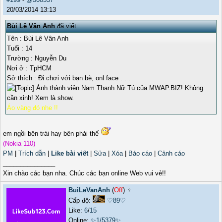
20/03/2014 13:13
Bùi Lê Vân Anh
đã viết:
Tên : Bùi Lê Vân Anh
Tuổi : 14
Trường : Nguyễn Du
Nơi ở : TpHCM
Sở thích : Đi chơi với bạn bè, onl face . . .
Áo vàng đó nhe !!
em ngồi bên trái hay bên phải thế
(Nokia 110)
PM
|
Trích dẫn
|
Like bài viết
|
Sửa
|
Xóa
|
Báo cáo
|
Cảnh cáo
_______________
Xin chào các bạn nha. Chúc các bạn online Web vui vẻ!!
BuiLeVanAnh
(
Off
) ♀️
Cấp độ:
♡89♡
Like:
6
/
15
Online:
✨1/5379✨