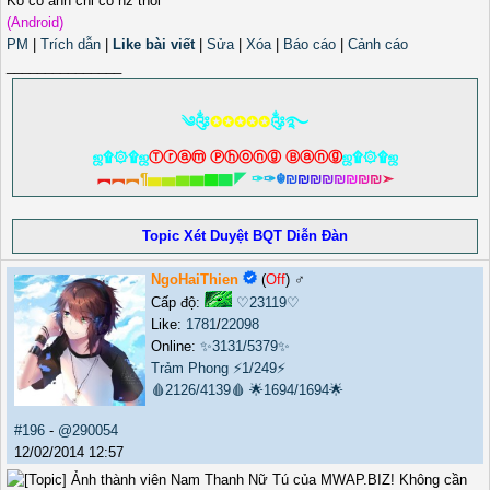
Ko có ảnh chỉ có nz thôi
(Android)
PM
|
Trích dẫn
|
Like bài viết
|
Sửa
|
Xóa
|
Báo cáo
|
Cảnh cáo
_______________
༄༂
✪✪✪✪✪
༂࿐
ஜ۩۞۩ஜ
Ⓣⓡⓐⓜ Ⓟⓗⓞⓝⓖ Ⓑⓐⓝⓖ
ஜ۩۞۩ஜ
︻
︻
︻
¶
▅
▅
▆
▆
▇
▇
◤
✑
✑
☬
₪
₪
₪
₪
₪
₪
₪
₪
➣
Topic Xét Duyệt BQT Diễn Đàn
NgoHaiThien
(
Off
) ♂️
Cấp độ:
♡23119♡
Like:
1781
/
22098
Online:
✨3131/5379✨
Trảm Phong
⚡1/249⚡
🩸2126/4139🩸
🌟1694/1694🌟
#196
-
@290054
12/02/2014 12:57