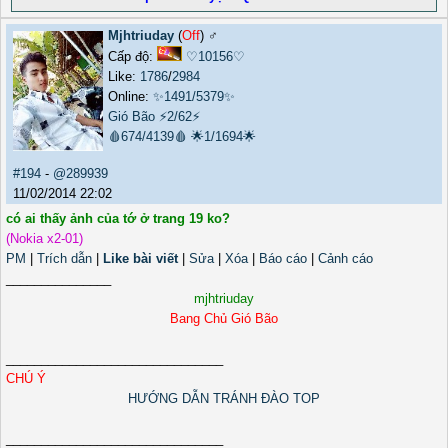
Mjhtriuday
(
Off
) ♂️
Cấp độ:
♡10156♡
Like:
1786
/
2984
Online:
✨1491/5379✨
Gió Bão
⚡2/62⚡
🩸674/4139🩸
🌟1/1694🌟
#194
-
@289939
11/02/2014 22:02
có ai thấy ảnh của tớ ở trang 19 ko?
(Nokia x2-01)
PM
|
Trích dẫn
|
Like bài viết
|
Sửa
|
Xóa
|
Báo cáo
|
Cảnh cáo
_______________
mjhtriuday
Bang Chủ Gió Bão
_______________________________
CHÚ Ý
HƯỚNG DẪN TRÁNH ĐÀO TOP
_______________________________