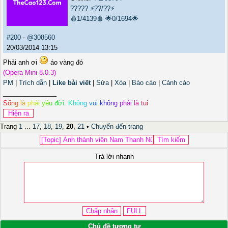
?????
⚡??/??⚡
🩸1/4139🩸
🌟0/1694🌟
#200
-
@308560
20/03/2014 13:15
Phải anh ơi
áo vàng đó
(Opera Mini 8.0.3)
PM
|
Trích dẫn
|
Like bài viết
|
Sửa
|
Xóa
|
Báo cáo
|
Cảnh cáo
_______________
S
ố
n
g
l
à
p
h
ả
i
y
ê
u
đ
ờ
i
.
K
h
ô
n
g
v
u
i
k
h
ô
n
g
p
h
ả
i
l
à
t
u
i
Trang
1
...
17
,
18
,
19
,
20
,
21
•
Chuyển đến trang
Trả lời nhanh
Chủ đề tương tự