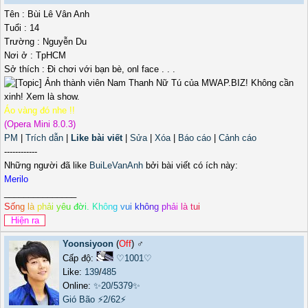
Tên : Bùi Lê Vân Anh
Tuổi : 14
Trường : Nguyễn Du
Nơi ở : TpHCM
Sở thích : Đi chơi với bạn bè, onl face . . .
Áo vàng đó nhe !!
(Opera Mini 8.0.3)
PM
|
Trích dẫn
|
Like bài viết
|
Sửa
|
Xóa
|
Báo cáo
|
Cảnh cáo
------------
Những người đã like
BuiLeVanAnh
bởi bài viết có ích này:
Merilo
_______________
S
ố
n
g
l
à
p
h
ả
i
y
ê
u
đ
ờ
i
.
K
h
ô
n
g
v
u
i
k
h
ô
n
g
p
h
ả
i
l
à
t
u
i
Yoonsiyoon
(
Off
) ♂️
Cấp độ:
♡1001♡
Like:
139
/
485
Online:
✨20/5379✨
Gió Bão
⚡2/62⚡