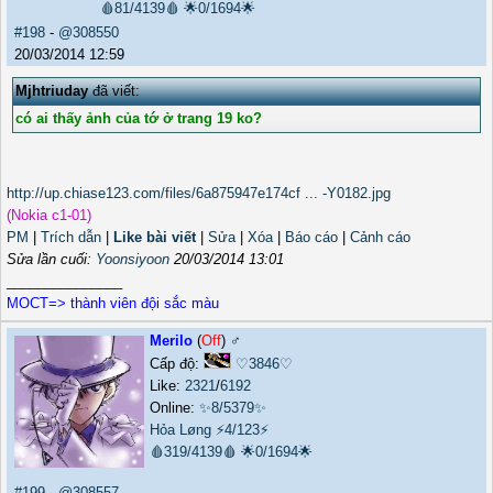
🩸81/4139🩸
🌟0/1694🌟
#198
-
@308550
20/03/2014 12:59
Mjhtriuday
đã viết:
có ai thấy ảnh của tớ ở trang 19 ko?
http://up.chiase123.com/files/6a875947e174cf ... -Y0182.jpg
(Nokia c1-01)
PM
|
Trích dẫn
|
Like bài viết
|
Sửa
|
Xóa
|
Báo cáo
|
Cảnh cáo
Sửa lần cuối:
Yoonsiyoon
20/03/2014 13:01
_______________
MOCT=> thành viên đội sắc màu
Merilo
(
Off
) ♂️
Cấp độ:
♡3846♡
Like:
2321
/
6192
Online:
✨8/5379✨
Hỏa Løng
⚡4/123⚡
🩸319/4139🩸
🌟0/1694🌟
#199
-
@308557