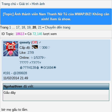
Trang chủ
›
Giải trí
›
Hình ảnh
[Topic] Ảnh thành viên Nam Thanh Nữ Tú của MWAP.BIZ! Không cần
xinh! Xem là show.
Trang
1
...
17
,
18
,
19
,
20
,
21
•
Chuyển đến trang
ID Topic:
18613
• Có
72,146
lượt xem
qweety
(
Off
) ♂️
Cấp độ:
♡306♡
Like:
27
/
9
Online:
✨1/5379✨
?????
⚡??/??⚡
🩸???/4139🩸
🌟0/1694🌟
#191
-
@289928
11/02/2014 21:49
Ngohaithien
đã viết:
Gấu đây
bờ mẹ gấu to lắm.