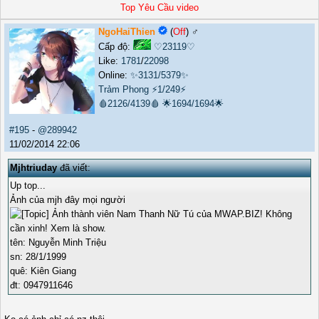
Top Yêu Cầu video
NgoHaiThien
(
Off
) ♂️
Cấp độ:
♡23119♡
Like:
1781
/
22098
Online:
✨3131/5379✨
Trảm Phong
⚡1/249⚡
🩸2126/4139🩸
🌟1694/1694🌟
#195
-
@289942
11/02/2014 22:06
Mjhtriuday
đã viết:
Up top...
Ảnh của mjh đây mọi người
tên: Nguyễn Minh Triệu
sn: 28/1/1999
quê: Kiên Giang
đt: 0947911646