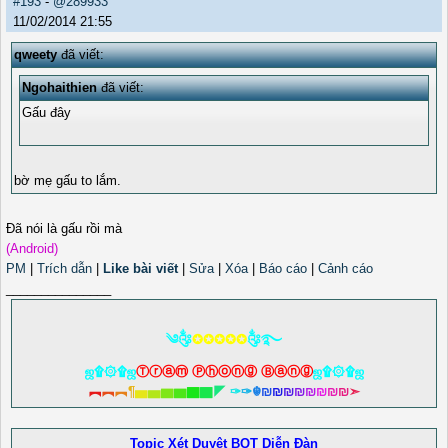
#193
-
@289933
11/02/2014 21:55
qweety
đã viết:
Ngohaithien
đã viết:
Gấu đây
bờ mẹ gấu to lắm.
Đã nói là gấu rồi mà
(Android)
PM
|
Trích dẫn
|
Like bài viết
|
Sửa
|
Xóa
|
Báo cáo
|
Cảnh cáo
_______________
༄༂
✪✪✪✪✪
༂࿐
ஜ۩۞۩ஜ
Ⓣⓡⓐⓜ Ⓟⓗⓞⓝⓖ Ⓑⓐⓝⓖ
ஜ۩۞۩ஜ
︻
︻
︻
¶
▅
▅
▆
▆
▇
▇
◤
✑
✑
☬
₪
₪
₪
₪
₪
₪
₪
₪
➣
Topic Xét Duyệt BQT Diễn Đàn