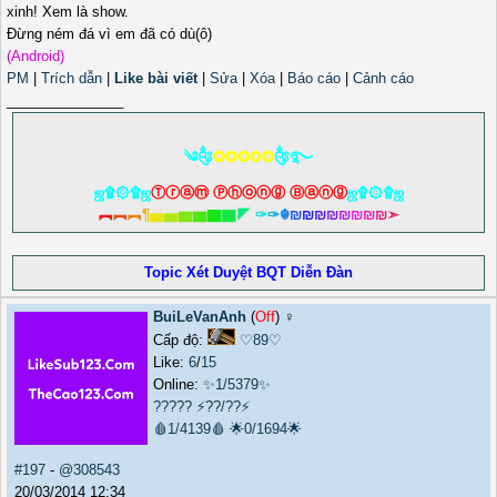
Đừng ném đá vì em đã có dù(ô)
(Android)
PM
|
Trích dẫn
|
Like bài viết
|
Sửa
|
Xóa
|
Báo cáo
|
Cảnh cáo
_______________
༄༂
✪✪✪✪✪
༂࿐
ஜ۩۞۩ஜ
Ⓣⓡⓐⓜ Ⓟⓗⓞⓝⓖ Ⓑⓐⓝⓖ
ஜ۩۞۩ஜ
︻
︻
︻
¶
▅
▅
▆
▆
▇
▇
◤
✑
✑
☬
₪
₪
₪
₪
₪
₪
₪
₪
➣
Topic Xét Duyệt BQT Diễn Đàn
BuiLeVanAnh
(
Off
) ♀️
Cấp độ:
♡89♡
Like:
6
/
15
Online:
✨1/5379✨
?????
⚡??/??⚡
🩸1/4139🩸
🌟0/1694🌟
#197
-
@308543
20/03/2014 12:34