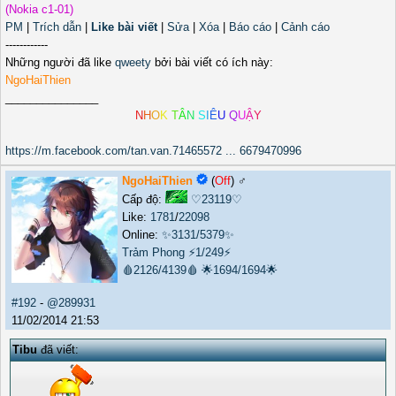
(Nokia c1-01)
PM
|
Trích dẫn
|
Like bài viết
|
Sửa
|
Xóa
|
Báo cáo
|
Cảnh cáo
------------
Những người đã like
qweety
bởi bài viết có ích này:
NgoHaiThien
_______________
N
H
O
K
T
Â
N
S
I
Ê
U
Q
U
Ậ
Y
https://m.facebook.com/tan.van.71465572 ... 6679470996
NgoHaiThien
(
Off
) ♂️
Cấp độ:
♡23119♡
Like:
1781
/
22098
Online:
✨3131/5379✨
Trảm Phong
⚡1/249⚡
🩸2126/4139🩸
🌟1694/1694🌟
#192
-
@289931
11/02/2014 21:53
Tibu
đã viết: