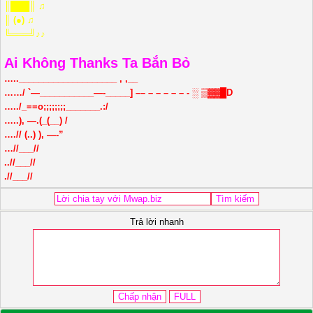
║███║ ♫
║ (●) ♫
╚═══╝♪♪
Ai Không Thanks Ta Bắn Bỏ
…..____________________ , ,__
……/ `—___________—-_____] –– – – – – – - ░ ▒▓▓█D
…../_==o;;;;;;;;_______.:/
…..), —.(_(__) /
….// (..) ), —-”
…//___//
..//___//
.//___//
Trả lời nhanh