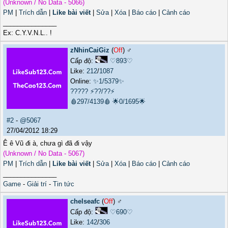
(Unknown / No Data - 5066)
PM
|
Trích dẫn
|
Like bài viết
|
Sửa
|
Xóa
|
Báo cáo
|
Cảnh cáo
_______________
Ex: C.Y.V.N.L.. !
zNhinCaiGiz
(
Off
) ♂️
Cấp độ:
♡893♡
Like:
212
/
1087
Online:
✨1/5379✨
?????
⚡??/??⚡
🩸297/4139🩸
🌟0/1695🌟
#2
-
@5067
27/04/2012 18:29
Ê ê Vũ đi à, chưa gì đã đi vậy
(Unknown / No Data - 5067)
PM
|
Trích dẫn
|
Like bài viết
|
Sửa
|
Xóa
|
Báo cáo
|
Cảnh cáo
_______________
Game
-
Giải trí
-
Tin tức
chelseafc
(
Off
) ♂️
Cấp độ:
♡690♡
Like:
142
/
306