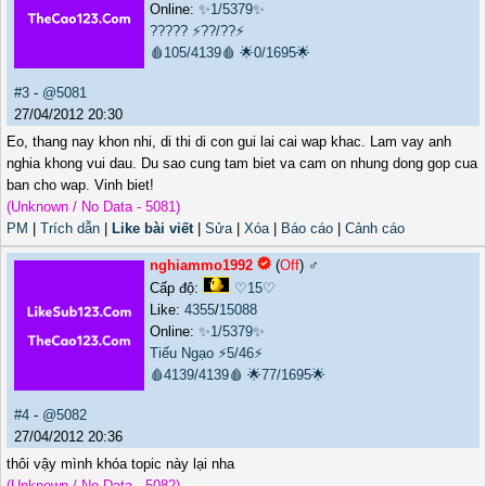
Online:
✨1/5379✨
?????
⚡??/??⚡
🩸105/4139🩸
🌟0/1695🌟
#3
-
@5081
27/04/2012 20:30
Eo, thang nay khon nhi, di thi di con gui lai cai wap khac. Lam vay anh
nghia khong vui dau. Du sao cung tam biet va cam on nhung dong gop cua
ban cho wap. Vinh biet!
(Unknown / No Data - 5081)
PM
|
Trích dẫn
|
Like bài viết
|
Sửa
|
Xóa
|
Báo cáo
|
Cảnh cáo
nghiammo1992
(
Off
) ♂️
Cấp độ:
♡15♡
Like:
4355
/
15088
Online:
✨1/5379✨
Tiếu Ngạo
⚡5/46⚡
🩸4139/4139🩸
🌟77/1695🌟
#4
-
@5082
27/04/2012 20:36
thôi vậy mình khóa topic này lại nha
(Unknown / No Data - 5082)