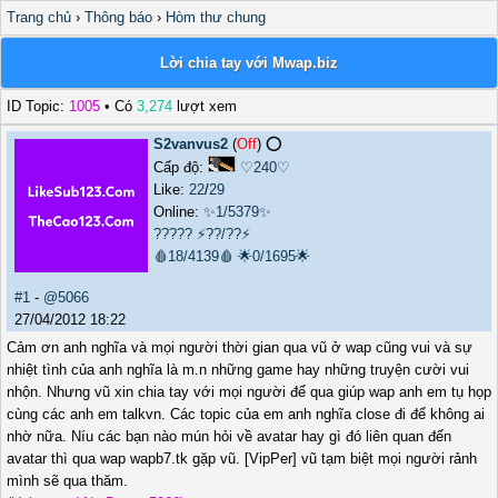
Trang chủ
›
Thông báo
›
Hòm thư chung
Lời chia tay với Mwap.biz
ID Topic:
1005
• Có
3,274
lượt xem
S2vanvus2
(
Off
) ⭕️
Cấp độ:
♡240♡
Like:
22
/
29
Online:
✨1/5379✨
?????
⚡??/??⚡
🩸18/4139🩸
🌟0/1695🌟
#1
-
@5066
27/04/2012 18:22
Cảm ơn anh nghĩa và mọi người thời gian qua vũ ở wap cũng vui và sự
nhiệt tình của anh nghĩa là m.n những game hay những truyện cười vui
nhộn. Nhưng vũ xin chia tay với mọi người để qua giúp wap anh em tụ họp
cùng các anh em talkvn. Các topic của em anh nghĩa close đi để không ai
nhờ nữa. Níu các bạn nào mún hỏi về avatar hay gì đó liên quan đến
avatar thì qua wap wapb7.tk gặp vũ. [VipPer] vũ tạm biệt mọi người rảnh
mình sẽ qua thăm.