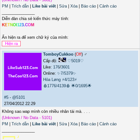
PM
|
Trích dẫn
|
Like bài viết
|
Sửa
|
Xóa
|
Báo cáo
|
Cảnh cáo
_______________
Diễn đàn chia sẻ kiến thức máy tính:
K
E
T
N
O
I
1
2
3
.
C
O
M
Ấn hiện ra để xem chữ ký của mình:
TomboyCukkoo
(
Off
) ♂️
Cấp độ:
♡5019♡
Like:
176
/
3601
Online:
✨7/5379✨
Hỏa Løng
⚡4/123⚡
🩸1776/4139🩸
🌟0/1695🌟
#5
-
@5101
27/04/2012 22:29
Không sao.wap mình còn nhiều nhân tài mà. . . .
(Unknown / No Data - 5101)
PM
|
Trích dẫn
|
Like bài viết
|
Sửa
|
Xóa
|
Báo cáo
|
Cảnh cáo
_______________
╔═══╗ ♪