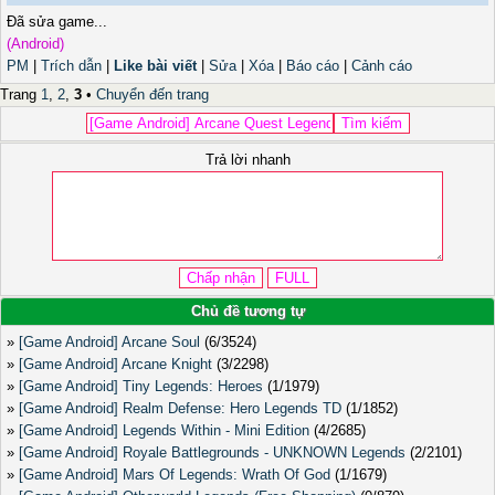
Đã sửa game...
(Android)
PM
|
Trích dẫn
|
Like bài viết
|
Sửa
|
Xóa
|
Báo cáo
|
Cảnh cáo
Trang
1
,
2
,
3
•
Chuyển đến trang
Trả lời nhanh
Chủ đề tương tự
»
[Game Android] Arcane Soul
(6/3524)
»
[Game Android] Arcane Knight
(3/2298)
»
[Game Android] Tiny Legends: Heroes
(1/1979)
»
[Game Android] Realm Defense: Hero Legends TD
(1/1852)
»
[Game Android] Legends Within - Mini Edition
(4/2685)
»
[Game Android] Royale Battlegrounds - UNKNOWN Legends
(2/2101)
»
[Game Android] Mars Of Legends: Wrath Of God
(1/1679)