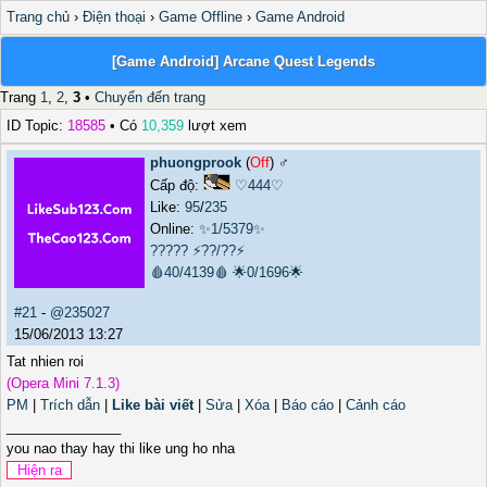
Trang chủ
›
Điện thoại
›
Game Offline
›
Game Android
[Game Android] Arcane Quest Legends
Trang
1
,
2
,
3
•
Chuyển đến trang
ID Topic:
18585
• Có
10,359
lượt xem
phuongprook
(
Off
) ♂️
Cấp độ:
♡444♡
Like:
95
/
235
Online:
✨1/5379✨
?????
⚡??/??⚡
🩸40/4139🩸
🌟0/1696🌟
#21
-
@235027
15/06/2013 13:27
Tat nhien roi
(Opera Mini 7.1.3)
PM
|
Trích dẫn
|
Like bài viết
|
Sửa
|
Xóa
|
Báo cáo
|
Cảnh cáo
_______________
you nao thay hay thi like ung ho nha