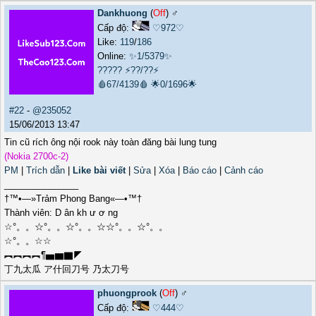
Dankhuong
(
Off
) ♂️
Cấp độ:
♡972♡
Like:
119
/
186
Online:
✨1/5379✨
?????
⚡??/??⚡
🩸67/4139🩸
🌟0/1696🌟
#22
-
@235052
15/06/2013 13:47
Tin cũ rích ông nội rook này toàn đăng bài lung tung
(Nokia 2700c-2)
PM
|
Trích dẫn
|
Like bài viết
|
Sửa
|
Xóa
|
Báo cáo
|
Cảnh cáo
_______________
†™•—»Trảm Phong Bang«—•™†
Thành viên: D ân kh ư ơ ng
☆°。。☆°。。☆°。。☆☆°。。☆°。。
☆°。。☆☆
︻︻︻︻¶▅▆▇◤
丁九太瓜 ア什回刀号 乃太刀号
phuongprook
(
Off
) ♂️
Cấp độ:
♡444♡