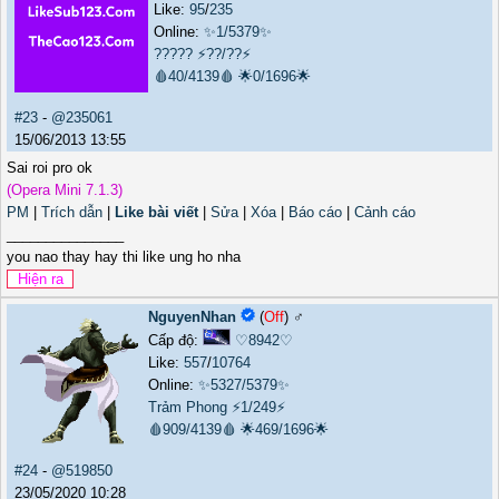
Like:
95
/
235
Online:
✨1/5379✨
?????
⚡??/??⚡
🩸40/4139🩸
🌟0/1696🌟
#23
-
@235061
15/06/2013 13:55
Sai roi pro ok
(Opera Mini 7.1.3)
PM
|
Trích dẫn
|
Like bài viết
|
Sửa
|
Xóa
|
Báo cáo
|
Cảnh cáo
_______________
you nao thay hay thi like ung ho nha
NguyenNhan
(
Off
) ♂️
Cấp độ:
♡8942♡
Like:
557
/
10764
Online:
✨5327/5379✨
Trảm Phong
⚡1/249⚡
🩸909/4139🩸
🌟469/1696🌟
#24
-
@519850
23/05/2020 10:28