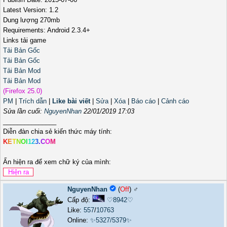
Latest Version: 1.2
Dung lượng 270mb
Requirements: Android 2.3.4+
Links tải game
Tải Bản Gốc
Tải Bản Gốc
Tải Bản Mod
Tải Bản Mod
(Firefox 25.0)
PM
|
Trích dẫn
|
Like bài viết
|
Sửa
|
Xóa
|
Báo cáo
|
Cảnh cáo
Sửa lần cuối:
NguyenNhan
22/01/2019 17:03
_______________
Diễn đàn chia sẻ kiến thức máy tính:
K
E
T
N
O
I
1
2
3
.
C
O
M
Ấn hiện ra để xem chữ ký của mình:
NguyenNhan
(
Off
) ♂️
Cấp độ:
♡8942♡
Like:
557
/
10763
Online:
✨5327/5379✨