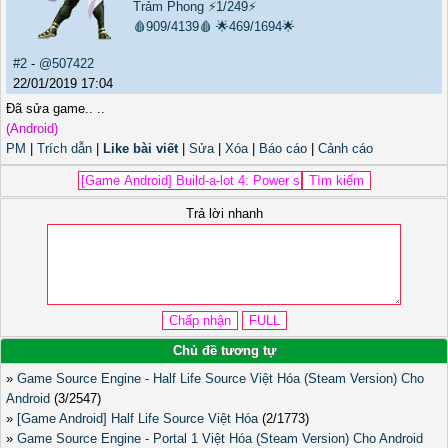
Trảm Phong
⚡1/249⚡
🩸909/4139🩸
🌟469/1694🌟
#2
-
@507422
22/01/2019 17:04
Đã sửa game.. ..
(Android)
PM
|
Trích dẫn
|
Like bài viết
|
Sửa
|
Xóa
|
Báo cáo
|
Cảnh cáo
Trả lời nhanh
Chủ đề tương tự
»
Game Source Engine - Half Life Source Việt Hóa (Steam Version) Cho
Android
(3/2547)
»
[Game Android] Half Life Source Việt Hóa
(2/1773)
»
Game Source Engine - Portal 1 Việt Hóa (Steam Version) Cho Android