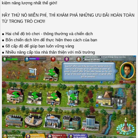
kiệm năng lượng nhất thế giới!
HÃY THỬ NÓ MIỄN PHÍ, THÌ KHÁM PHÁ NHỮNG ƯU ĐÃI HOÀN TOÀN
TỪ TRONG TRÒ CHƠI!
● Hai chế độ trò chơi - thông thường và chiến dịch
● Bốn chiến dịch lớn để thực hiện theo cách của bạn
● 68 cấp độ để giúp bạn luôn vững vàng
● Nhiều nâng cấp tòa nhà thân thiện với môi trường