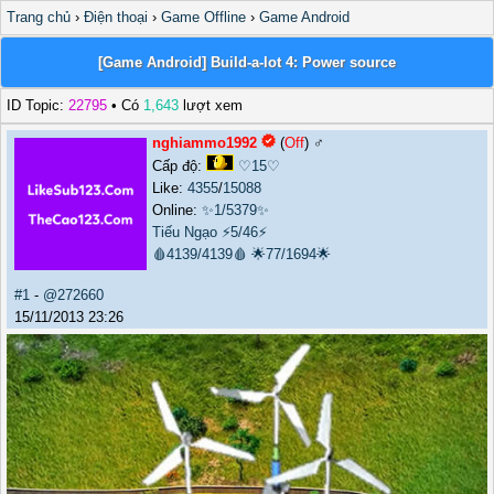
Trang chủ
›
Điện thoại
›
Game Offline
›
Game Android
[Game Android] Build-a-lot 4: Power source
ID Topic:
22795
• Có
1,643
lượt xem
nghiammo1992
(
Off
) ♂️
Cấp độ:
♡15♡
Like:
4355
/
15088
Online:
✨1/5379✨
Tiếu Ngạo
⚡5/46⚡
🩸4139/4139🩸
🌟77/1694🌟
#1
-
@272660
15/11/2013 23:26