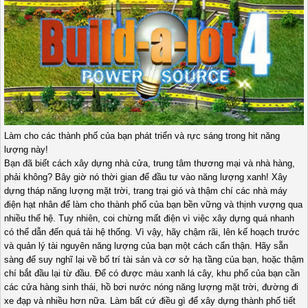
Làm cho các thành phố của bạn phát triển và rực sáng trong hit năng
lượng này!
Bạn đã biết cách xây dựng nhà cửa, trung tâm thương mại và nhà hàng,
phải không? Bây giờ nó thời gian để đầu tư vào năng lượng xanh! Xây
dựng tháp năng lượng mặt trời, trang trại gió và thậm chí các nhà máy
điện hạt nhân để làm cho thành phố của bạn bền vững và thịnh vượng qua
nhiều thế hệ. Tuy nhiên, coi chừng mất điện vì việc xây dựng quá nhanh
có thể dẫn đến quá tải hệ thống. Vì vậy, hãy chậm rãi, lên kế hoạch trước
và quản lý tài nguyên năng lượng của bạn một cách cẩn thận. Hãy sẵn
sàng để suy nghĩ lại về bố trí tài sản và cơ sở hạ tầng của bạn, hoặc thậm
chí bắt đầu lại từ đầu. Để có được màu xanh lá cây, khu phố của bạn cần
các cửa hàng sinh thái, hồ bơi nước nóng năng lượng mặt trời, đường đi
xe đạp và nhiều hơn nữa. Làm bất cứ điều gì để xây dựng thành phố tiết