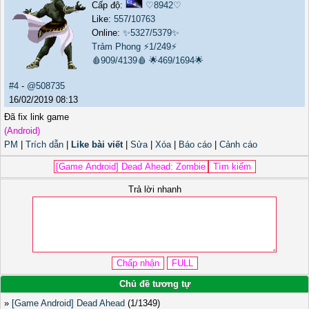
Cấp độ:
♡8942♡
Like:
557
/
10763
Online:
✨5327/5379✨
Trảm Phong
⚡1/249⚡
🩸909/4139🩸
🌟469/1694🌟
#4
-
@508735
16/02/2019 08:13
Đã fix link game
(Android)
PM
|
Trích dẫn
|
Like bài viết
|
Sửa
|
Xóa
|
Báo cáo
|
Cảnh cáo
Trả lời nhanh
Chủ đề tương tự
»
[Game Android] Dead Ahead
(1/1349)