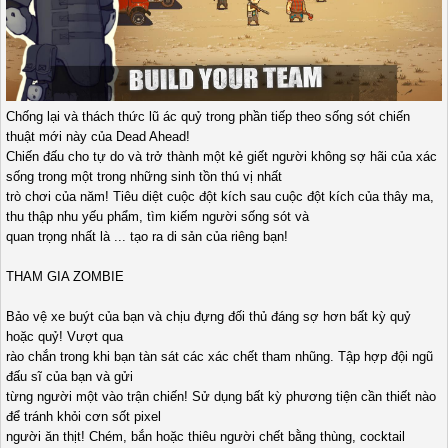
Chống lại và thách thức lũ ác quỷ trong phần tiếp theo sống sót chiến
thuật mới này của Dead Ahead!
Chiến đấu cho tự do và trở thành một kẻ giết người không sợ hãi của xác
sống trong một trong những sinh tồn thú vị nhất
trò chơi của năm! Tiêu diệt cuộc đột kích sau cuộc đột kích của thây ma,
thu thập nhu yếu phẩm, tìm kiếm người sống sót và
quan trọng nhất là ... tạo ra di sản của riêng bạn!
THAM GIA ZOMBIE
Bảo vệ xe buýt của bạn và chịu đựng đối thủ đáng sợ hơn bất kỳ quỷ
hoặc quỷ! Vượt qua
rào chắn trong khi bạn tàn sát các xác chết tham nhũng. Tập hợp đội ngũ
đấu sĩ của bạn và gửi
từng người một vào trận chiến! Sử dụng bất kỳ phương tiện cần thiết nào
để tránh khỏi cơn sốt pixel
người ăn thịt! Chém, bắn hoặc thiêu người chết bằng thùng, cocktail