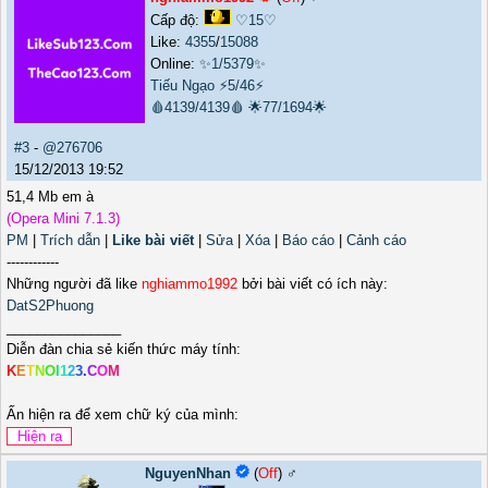
Cấp độ:
♡15♡
Like:
4355
/
15088
Online:
✨1/5379✨
Tiếu Ngạo
⚡5/46⚡
🩸4139/4139🩸
🌟77/1694🌟
#3
-
@276706
15/12/2013 19:52
51,4 Mb em à
(Opera Mini 7.1.3)
PM
|
Trích dẫn
|
Like bài viết
|
Sửa
|
Xóa
|
Báo cáo
|
Cảnh cáo
------------
Những người đã like
nghiammo1992
bởi bài viết có ích này:
DatS2Phuong
_______________
Diễn đàn chia sẻ kiến thức máy tính:
K
E
T
N
O
I
1
2
3
.
C
O
M
Ấn hiện ra để xem chữ ký của mình:
NguyenNhan
(
Off
) ♂️