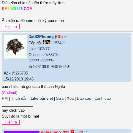
Diễn đàn chia sẻ kiến thức máy tính:
K
E
T
N
O
I
1
2
3
.
C
O
M
Ấn hiện ra để xem chữ ký của mình:
DatS2Phuong
(
Off
) ♂️
Cấp độ:
♡534♡
Like:
102
/
77
Online:
✨1/5379✨
?????
⚡??/??⚡
🩸46/4139🩸
🌟0/1694🌟
#2
-
@276705
15/12/2013 19:46
bao nhiêu mb gói data thế anh Nghĩa
(Android)
PM
|
Trích dẫn
|
Like bài viết
|
Sửa
|
Xóa
|
Báo cáo
|
Cảnh cáo
_______________
hãy click vào
Suỵt đó là một bí mật
nghiammo1992
(
Off
) ♂️