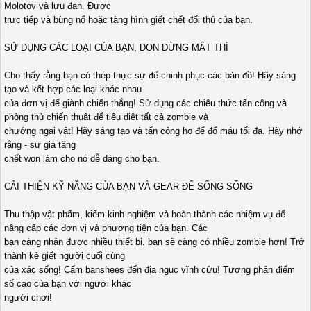
Molotov và lựu đạn. Được
trực tiếp và bùng nổ hoặc tàng hình giết chết đối thủ của bạn.
SỬ DỤNG CÁC LOẠI CỦA BẠN, DON ĐỪNG MẤT THÌ
Cho thấy rằng bạn có thép thực sự để chinh phục các bản đồ! Hãy sáng
tạo và kết hợp các loại khác nhau
của đơn vị để giành chiến thắng! Sử dụng các chiêu thức tấn công và
phòng thủ chiến thuật để tiêu diệt tất cả zombie và
chướng ngại vật! Hãy sáng tạo và tấn công họ để đổ máu tối đa. Hãy nhớ
rằng - sự gia tăng
chết won làm cho nó dễ dàng cho bạn.
CẢI THIỆN KỸ NĂNG CỦA BẠN VÀ GEAR ĐỂ SỐNG SỐNG
Thu thập vật phẩm, kiếm kinh nghiệm và hoàn thành các nhiệm vụ để
nâng cấp các đơn vị và phương tiện của bạn. Các
bạn càng nhận được nhiều thiết bị, bạn sẽ càng có nhiều zombie hơn! Trở
thành kẻ giết người cuối cùng
của xác sống! Cấm banshees đến địa ngục vĩnh cửu! Tương phản điểm
số cao của bạn với người khác
người chơi!