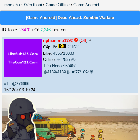
Trang chủ
›
Điện thoại
›
Game Offline
›
Game Android
[Game Android] Dead Ahead: Zombie Warfare
ID Topic:
23470
• Có
2,246
lượt xem
nghiammo1992
(
Off
) ♂️
Cấp độ:
♡15♡
Like:
4355
/
15088
Online:
✨1/5379✨
Tiếu Ngạo
⚡5/46⚡
🩸4139/4139🩸
🌟77/1694🌟
#1
-
@276696
15/12/2013 19:24