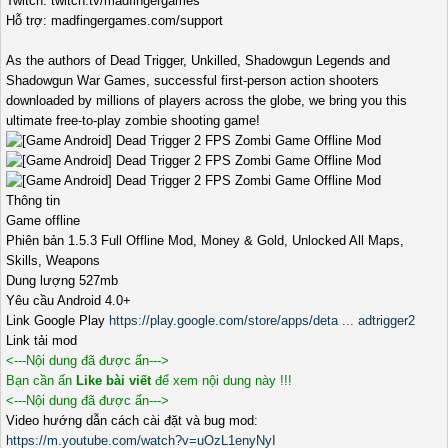
Twitch: twitch.tv/madfingergames
Hỗ trợ: madfingergames.com/support
As the authors of Dead Trigger, Unkilled, Shadowgun Legends and
Shadowgun War Games, successful first-person action shooters
downloaded by millions of players across the globe, we bring you this
ultimate free-to-play zombie shooting game!
Thông tin
Game offline
Phiên bản 1.5.3 Full Offline Mod, Money & Gold, Unlocked All Maps,
Skills, Weapons
Dung lượng 527mb
Yêu cầu Android 4.0+
Link Google Play
https://play.google.com/store/apps/deta ... adtrigger2
Link tải mod
<---Nội dung đã được ẩn--->
Bạn cần ấn
Like bài viết
để xem nội dung này !!!
<---Nội dung đã được ẩn--->
Video hướng dẫn cách cài đặt và bug mod:
https://m.youtube.com/watch?v=uOzL1enyNyI