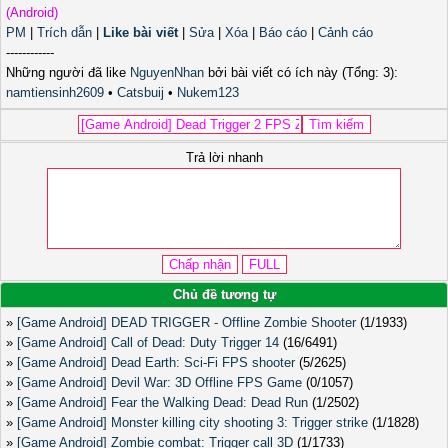
(Android)
PM
|
Trích dẫn
|
Like bài viết
|
Sửa
|
Xóa
|
Báo cáo
|
Cảnh cáo
------------
Những người đã like
NguyenNhan
bởi bài viết có ích này (Tổng: 3):
namtiensinh2609
•
Catsbuij
•
Nukem123
Trả lời nhanh
Chủ đề tương tự
»
[Game Android] DEAD TRIGGER - Offline Zombie Shooter
(1/1933)
»
[Game Android] Call of Dead: Duty Trigger 14
(16/6491)
»
[Game Android] Dead Earth: Sci-Fi FPS shooter
(5/2625)
»
[Game Android] Devil War: 3D Offline FPS Game
(0/1057)
»
[Game Android] Fear the Walking Dead: Dead Run
(1/2502)
»
[Game Android] Monster killing city shooting 3: Trigger strike
(1/1828)
»
[Game Android] Zombie combat: Trigger call 3D
(1/1733)