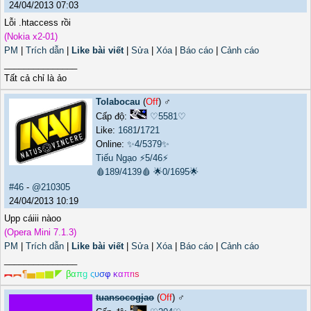
24/04/2013 07:03
Lỗi .htaccess rồi
(Nokia x2-01)
PM
|
Trích dẫn
|
Like bài viết
|
Sửa
|
Xóa
|
Báo cáo
|
Cảnh cáo
_______________
Tất cả chỉ là ảo
Tolabocau
(
Off
) ♂️
Cấp độ:
♡5581♡
Like:
1681
/
1721
Online:
✨4/5379✨
Tiếu Ngạo
⚡5/46⚡
🩸189/4139🩸
🌟0/1695🌟
#46
-
@210305
24/04/2013 10:19
Upp cáiii nàoo
(Opera Mini 7.1.3)
PM
|
Trích dẫn
|
Like bài viết
|
Sửa
|
Xóa
|
Báo cáo
|
Cảnh cáo
_______________
︻
︻
¶
▅
▆
▇
◤
β
α
π
g
ς
υ
σ
φ
κ
α
π
r
ι
s
tuansocogjao
(
Off
) ♂️