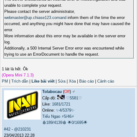
unable to complete your request.
Please contact the server administrator,
webmaster@up.chiase123.comand
inform them of the time the error
occurred, and anything you might have done that may have caused the
error.
More information about this error may be available in the server error
log.
Additionally, a 500 Internal Server Error error was encountered while
trying to use an ErrorDocument to handle the request.
1 lát là hết. Ôk
(Opera Mini 7.1.3)
PM
|
Trích dẫn
|
Like bài viết
|
Sửa
|
Xóa
|
Báo cáo
|
Cảnh cáo
Tolabocau
(
Off
) ♂️
Cấp độ:
♡5581♡
Like:
1681
/
1721
Online:
✨4/5379✨
Tiếu Ngạo
⚡5/46⚡
🩸189/4139🩸
🌟0/1695🌟
#42
-
@210231
23/04/2013 22:28