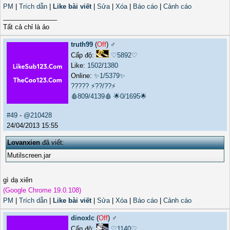
PM
|
Trích dẫn
|
Like bài viết
|
Sửa
|
Xóa
|
Báo cáo
|
Cảnh cáo
_______________
Tất cả chỉ là ảo
truth99
(
Off
) ♂️
Cấp độ:
♡5892♡
Like:
1502
/
1380
Online:
✨1/5379✨
?????
⚡??/??⚡
🩸809/4139🩸
🌟0/1695🌟
#49
-
@210428
24/04/2013 15:55
Lovanxien
đã viết:
Mutilscreen.jar
gì dạ xiên
(Google Chrome 19.0.108)
PM
|
Trích dẫn
|
Like bài viết
|
Sửa
|
Xóa
|
Báo cáo
|
Cảnh cáo
dinoxlc
(
Off
) ♂️
Cấp độ:
♡1140♡