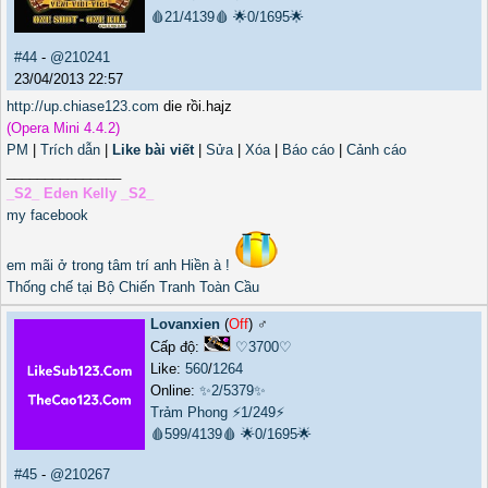
🩸21/4139🩸
🌟0/1695🌟
#44
-
@210241
23/04/2013 22:57
http://up.chiase123.com
die rồi.hajz
(Opera Mini 4.4.2)
PM
|
Trích dẫn
|
Like bài viết
|
Sửa
|
Xóa
|
Báo cáo
|
Cảnh cáo
_______________
_S2_ Eden Kelly _S2_
my facebook
em mãi ở trong tâm trí anh Hiền à !
Thống chế tại Bộ Chiến Tranh Toàn Cầu
Lovanxien
(
Off
) ♂️
Cấp độ:
♡3700♡
Like:
560
/
1264
Online:
✨2/5379✨
Trảm Phong
⚡1/249⚡
🩸599/4139🩸
🌟0/1695🌟
#45
-
@210267