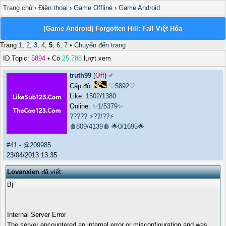
Trang chủ
›
Điện thoại
›
Game Offline
›
Game Android
[Game Android] Forgotten Hill: Fall Việt Hóa
Trang
1
,
2
,
3
,
4
,
5
,
6
,
7
•
Chuyển đến trang
ID Topic:
5894
• Có
25,788
lượt xem
truth99
(
Off
) ♂️
Cấp độ:
♡5892♡
Like:
1502
/
1380
Online:
✨1/5379✨
?????
⚡??/??⚡
🩸809/4139🩸
🌟0/1695🌟
#41
-
@209985
23/04/2013 13:35
Lovanxien
đã viết:
Bị
Internal Server Error
The server encountered an internal error or misconfiguration and was