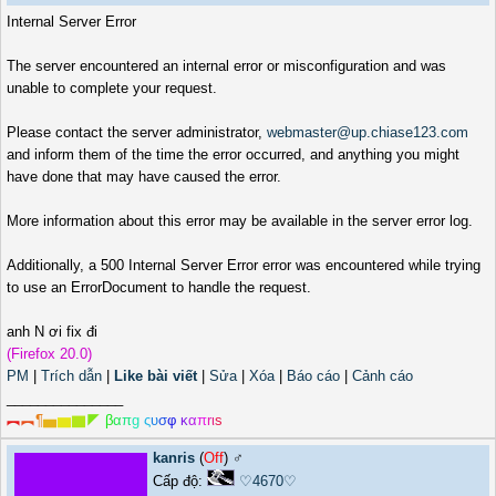
Internal Server Error
The server encountered an internal error or misconfiguration and was
unable to complete your request.
Please contact the server administrator,
webmaster@up.chiase123.com
and inform them of the time the error occurred, and anything you might
have done that may have caused the error.
More information about this error may be available in the server error log.
Additionally, a 500 Internal Server Error error was encountered while trying
to use an ErrorDocument to handle the request.
anh N ơi fix đi
(Firefox 20.0)
PM
|
Trích dẫn
|
Like bài viết
|
Sửa
|
Xóa
|
Báo cáo
|
Cảnh cáo
_______________
︻
︻
¶
▅
▆
▇
◤
β
α
π
g
ς
υ
σ
φ
κ
α
π
r
ι
s
kanris
(
Off
) ♂️
Cấp độ:
♡4670♡