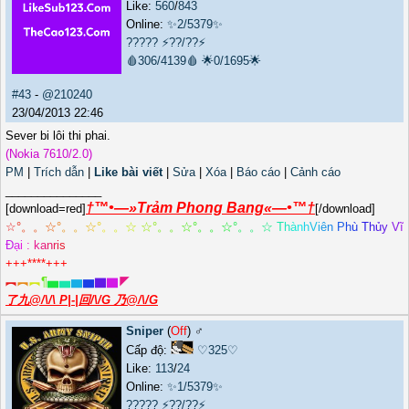
Like:
560
/
843
Online:
✨2/5379✨
?????
⚡??/??⚡
🩸306/4139🩸
🌟0/1695🌟
#43
-
@210240
23/04/2013 22:46
Sever bi lôi thi phai.
(Nokia 7610/2.0)
PM
|
Trích dẫn
|
Like bài viết
|
Sửa
|
Xóa
|
Báo cáo
|
Cảnh cáo
_______________
†™•—»Trảm Phong Bang«—•™†
[download=red]
[/download]
☆
°
。
。
☆
°
。
。
☆
°
。
。
☆
☆
°
。
。
☆
°
。
。
☆
°
。
。
☆
T
h
à
n
h
V
i
ê
n
P
h
ù
T
h
ủ
y
V
ĩ
Đ
ạ
i
:
k
a
n
r
i
s
+++****+++
︻
︻
︻
¶
▅
▅
▆
▆
▇
▇
◤
了九@/\/\ P|-|回/\/G 乃@/\/G
Sniper
(
Off
) ♂️
Cấp độ:
♡325♡
Like:
113
/
24
Online:
✨1/5379✨
?????
⚡??/??⚡