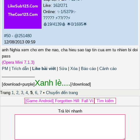
Like:
162
/
271
Online:
✨1/5379✨
?????
⚡??/??⚡
🩸19/4139🩸
🌟0/1695🌟
#50
-
@251480
12/08/2013 09:59
anh Nghia xem cho em the nao, cha hieu sao tap tin cua em tu nhien bi doi
pass
(Opera Mini 7.1.3)
PM
|
Trích dẫn
|
Like bài viết
|
Sửa
|
Xóa
|
Báo cáo
|
Cảnh cáo
_______________
Xanh lè....
[download=purple]
[/download]
Trang
1
,
2
,
3
,
4
,
5
,
6
,
7
•
Chuyển đến trang
Trả lời nhanh