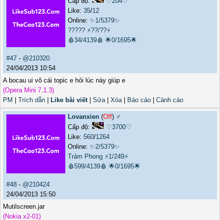
Cấp độ:
♡204♡
Like:
35
/
12
Online:
✨1/5379✨
?????
⚡??/??⚡
🩸34/4139🩸
🌟0/1695🌟
#47
-
@210320
24/04/2013 10:54
A bocau ui vô cái topic e hỏi lúc này giúp e
(Opera Mini 7.1.3)
PM
|
Trích dẫn
|
Like bài viết
|
Sửa
|
Xóa
|
Báo cáo
|
Cảnh cáo
Lovanxien
(
Off
) ♂️
Cấp độ:
♡3700♡
Like:
560
/
1264
Online:
✨2/5379✨
Trảm Phong
⚡1/249⚡
🩸599/4139🩸
🌟0/1695🌟
#48
-
@210424
24/04/2013 15:50
Mutilscreen.jar
(Nokia x2-01)