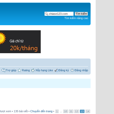
Tìm kiếm nâng cao
Trợ giúp
Rating
Xếp hạng Like
Đăng ký
Đăng nhập
lượt xem • 135 bài viết •
Chuyển đến trang
•
...
1
10
11
12
13
14