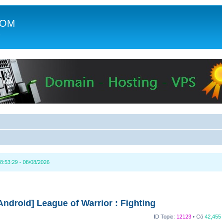
COM
c
8:53:29 - 08/08/2026
ndroid] League of Warrior : Fighting
ID Topic:
12123
• Có
42,455