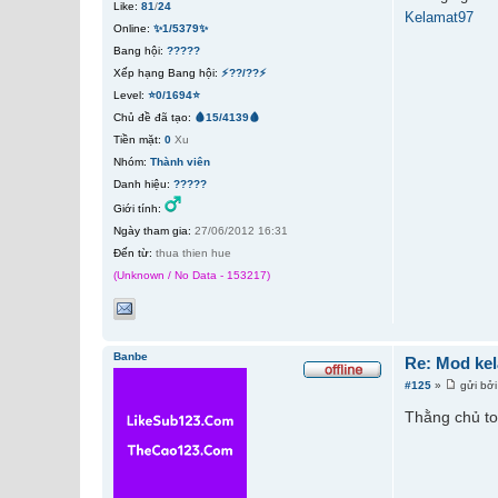
Like:
81
/
24
Kelamat97
Online:
✨1/5379✨
Bang hội:
?????
Xếp hạng Bang hội:
⚡??/??⚡
Level:
⭐0/1694⭐
Chủ đề đã tạo:
🩸15/4139🩸
Tiền mặt:
0
Xu
Nhóm:
Thành viên
Danh hiệu:
?????
Giới tính:
Ngày tham gia:
27/06/2012 16:31
Đến từ:
thua thien hue
(Unknown / No Data - 153217)
Banbe
Re: Mod kel
#125
»
gửi bở
Thằng chủ to