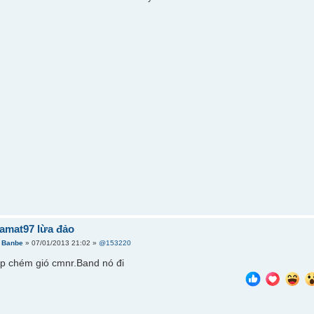
amat97 lừa đảo
i
Banbe
» 07/01/2013 21:02 »
@153220
p chém gió cmnr.Band nó đi