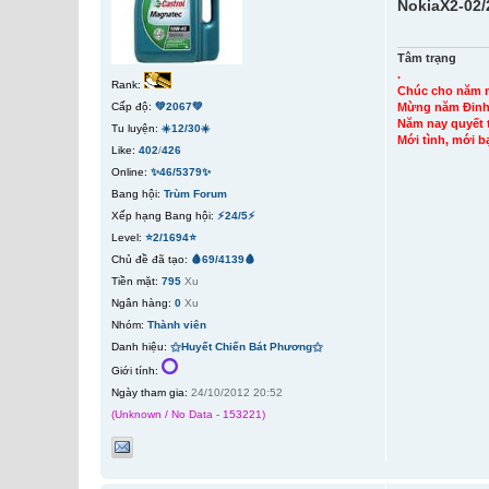
NokiaX2-02/
Tâm trạng
.
Rank:
Chúc cho năm 
Mừng năm Đinh 
Cấp độ:
💚2067💚
Năm nay quyết t
Tu luyện:
☀️12/30☀️
Mới tình, mới b
Like:
402
/
426
Online:
✨46/5379✨
Bang hội:
Trùm Forum
Xếp hạng Bang hội:
⚡24/5⚡
Level:
⭐2/1694⭐
Chủ đề đã tạo:
🩸69/4139🩸
Tiền mặt:
795
Xu
Ngân hàng:
0
Xu
Nhóm:
Thành viên
Danh hiệu:
⚝Huyết Chiến Bát Phương⚝
Giới tính:
Ngày tham gia:
24/10/2012 20:52
(Unknown / No Data - 153221)