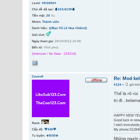
Level:
⭐0/1694⭐
Chủ đề đã tạo:
🩸101/4139🩸
Tiền mặt:
20
Xu
Nhóm:
Thành viên
Danh hiệu:
⚝Bạo Vũ Lê Hoa Châm⚝
Giới tính:
Ngày tham gia:
28/10/2012 20:06
Đến từ:
Vĩnh phúc
(Unknown / No Data - 153216)
Caven0
Re: Mod kel
#124
»
gửi bở
Thế là rõ rù
trị đi...kel
HAPPY NEW YEA
Good luck in new
Rank:
I wish everybody
My phone:01284
Cấp độ:
💚346💚
Tu luyện:
☀️8/30☀️
Những người 