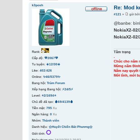
k3posh
Re: Mod k
#121
»
gửi bở
@banbe: bình
NokiaX2-02/
NokiaX2-02/
Rank:
Tâm trạng
.
Cấp độ:
💚2067💚
Chúc cho năm 
Tu luyện:
☀️12/30☀️
Mừng năm Đinh 
Like:
402
/
426
Năm nay quyết t
Mới tình, mới b
Online:
✨46/5379✨
Bang hội:
Trùm Forum
Xếp hạng Bang hội:
⚡24/5⚡
Level:
⭐2/1694⭐
Chủ đề đã tạo:
🩸69/4139🩸
Tiền mặt:
795
Xu
Ngân hàng:
0
Xu
Nhóm:
Thành viên
Danh hiệu:
⚝Huyết Chiến Bát Phương⚝
Giới tính:
Ngày tham gia:
24/10/2012 20:52