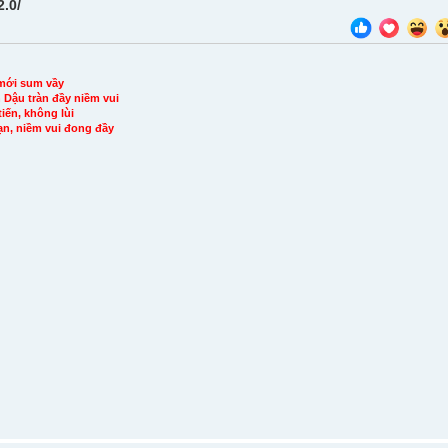
2.0/
mới sum vầy
Dậu tràn đầy niềm vui
iến, không lùi
ạn, niềm vui đong đầy