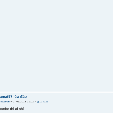
amat97 lừa đảo
i
k3posh
» 07/01/2013 21:02 »
@153221
anbe thì ai nhỉ