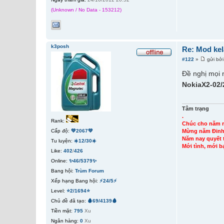
(Unknown / No Data - 153212)
k3posh
Re: Mod kel
#122
»
gửi bở
Đề nghị mọi 
NokiaX2-02/
Tâm trạng
.
Rank:
Chúc cho năm 
Mừng năm Đinh 
Cấp độ:
💚2067💚
Năm nay quyết t
Tu luyện:
☀️12/30☀️
Mới tình, mới b
Like:
402
/
426
Online:
✨46/5379✨
Bang hội:
Trùm Forum
Xếp hạng Bang hội:
⚡24/5⚡
Level:
⭐2/1694⭐
Chủ đề đã tạo:
🩸69/4139🩸
Tiền mặt:
795
Xu
Ngân hàng:
0
Xu