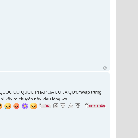
.........QUỐC CÓ QUỐC PHÁP ,JA CÓ JA QUY.mwap trừng
ới xãy ra chuyện này..đau lòng wa.