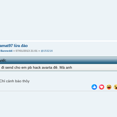
amat97 lừa đảo
i
Banneddi
» 07/01/2013 21:01 »
@153216
viết:
 đi send cho em pb hack avarta đê. Mà anh
 Chỉ cảnh báo thôy