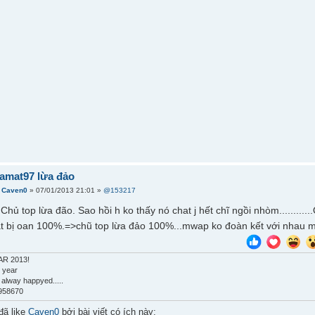
amat97 lừa đảo
i
Caven0
» 07/01/2013 21:01 »
@153217
i. Chủ top lừa đão. Sao hồi h ko thấy nó chat j hết chĩ ngồi nhòm...
amat bị oan 100%.=>chũ top lừa đảo 100%...mwap ko đoàn kết với nhau m
R 2013!
 year
 alway happyed.....
958670
đã like
Caven0
bởi bài viết có ích này: