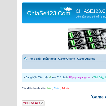
CHIASE123.
Diễn đàn chia sẻ kiến thứ
Trang chủ
›
Điện thoại
›
Game Offline
›
Game Android
•
Bang hội
•
Tiền mặt:
0
Xu
•
Trò chơi
•
Hộp quà giáng sinh
•
Thứ Bảy, 1
Các điều hành viên:
Mod
,
SMod
,
Admin
[Game A
Gửi bài trả lời