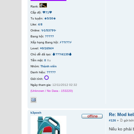
Rank:
Cấp độ:
💚71💚
Tu luyện:
☀️5/30☀️
Like:
4
/
8
Online:
✨1/5379✨
Bang hội:
?????
Xếp hạng Bang hội:
⚡??/??⚡
Level:
⭐0/1694⭐
Chủ đề đã tạo:
🩸???/4139🩸
Tiền mặt:
0
Xu
Nhóm:
Thành viên
Danh hiệu:
?????
Giới tính:
Ngày tham gia:
12/11/2012 02:32
(Unknown / No Data - 153220)
k3posh
Re: Mod kel
#126
»
gửi bở
Nếu ko phải b