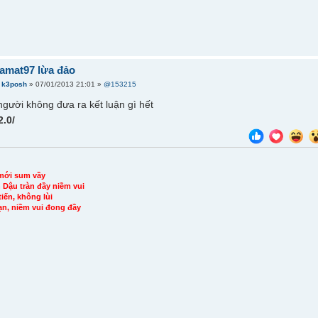
amat97 lừa đảo
i
k3posh
» 07/01/2013 21:01 »
@153215
người không đưa ra kết luận gì hết
2.0/
mới sum vầy
Dậu tràn đầy niềm vui
iến, không lùi
ạn, niềm vui đong đầy