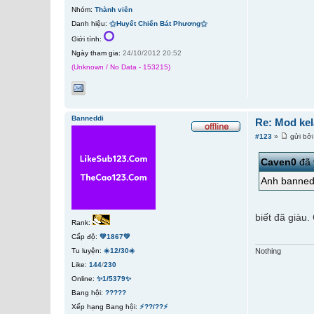
Nhóm:
Thành viên
Danh hiệu:
⚝Huyết Chiến Bát Phương⚝
Giới tính:
Ngày tham gia:
24/10/2012 20:52
(Unknown / No Data - 153215)
Banneddi
Re: Mod kel
#123
»
gửi bở
Caven0
đã 
Anh banned
biết đã giàu.
Rank:
Cấp độ:
💚1867💚
Nothing
Tu luyện:
☀️12/30☀️
Like:
144
/
230
Online:
✨1/5379✨
Bang hội:
?????
Xếp hạng Bang hội:
⚡??/??⚡