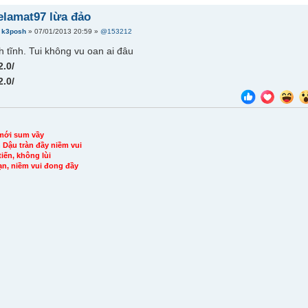
elamat97 lừa đảo
i
k3posh
» 07/01/2013 20:59 »
@153212
 tĩnh. Tui không vu oan ai đâu
2.0/
2.0/
mới sum vầy
Dậu tràn đầy niềm vui
iến, không lùi
ạn, niềm vui đong đầy