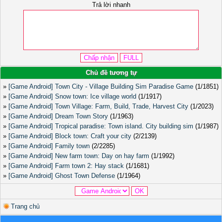
Trả lời nhanh
Chủ đề tương tự
»
[Game Android] Town City - Village Building Sim Paradise Game
(1/1851)
»
[Game Android] Snow town: Ice village world
(1/1917)
»
[Game Android] Town Village: Farm, Build, Trade, Harvest City
(1/2023)
»
[Game Android] Dream Town Story
(1/1963)
»
[Game Android] Tropical paradise: Town island. City building sim
(1/1987)
»
[Game Android] Block town: Craft your city
(2/2139)
»
[Game Android] Family town
(2/2285)
»
[Game Android] New farm town: Day on hay farm
(1/1992)
»
[Game Android] Farm town 2: Hay stack
(1/1681)
»
[Game Android] Ghost Town Defense
(1/1964)
Trang chủ