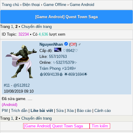
Trang chủ
›
Điện thoại
›
Game Offline
›
Game Android
[Game Android] Quest Town Saga
Trang
1
,
2
•
Chuyển đến trang
ID Topic:
32234
• Có
4,636
lượt xem
NguyenNhan
(
Off
) ♂️
Cấp độ:
♡8942♡
Like:
557
/
10763
Online:
✨5327/5379✨
Trảm Phong
⚡1/249⚡
🩸909/4139🩸
🌟469/1694🌟
#11
-
@512812
10/08/2019 09:10
Đã sửa game. ....
(Android)
PM
|
Trích dẫn
|
Like bài viết
|
Sửa
|
Xóa
|
Báo cáo
|
Cảnh cáo
Trang
1
,
2
•
Chuyển đến trang