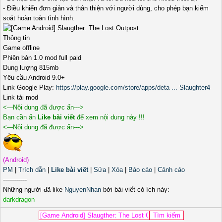
- Điều khiển đơn giản và thân thiện với người dùng, cho phép bạn kiểm
soát hoàn toàn tình hình.
Thông tin
Game offline
Phiên bản 1.0 mod full paid
Dung lượng 815mb
Yêu cầu Android 9.0+
Link Google Play:
https://play.google.com/store/apps/deta ... Slaughter4
Link tải mod
<---Nội dung đã được ẩn--->
Bạn cần ấn
Like bài viết
để xem nội dung này !!!
<---Nội dung đã được ẩn--->
(Android)
PM
|
Trích dẫn
|
Like bài viết
|
Sửa
|
Xóa
|
Báo cáo
|
Cảnh cáo
------------
Những người đã like
NguyenNhan
bởi bài viết có ích này:
darkdragon