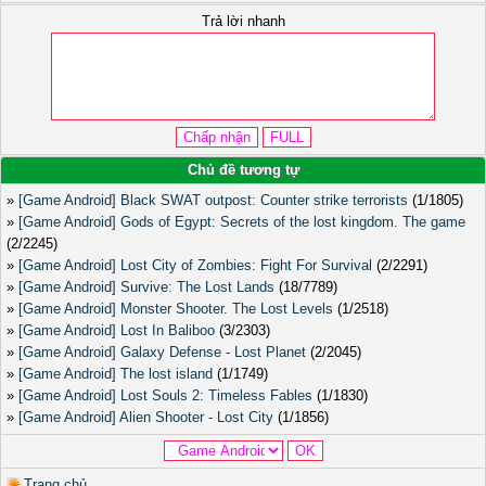
Trả lời nhanh
Chủ đề tương tự
»
[Game Android] Black SWAT outpost: Counter strike terrorists
(1/1805)
»
[Game Android] Gods of Egypt: Secrets of the lost kingdom. The game
(2/2245)
»
[Game Android] Lost City of Zombies: Fight For Survival
(2/2291)
»
[Game Android] Survive: The Lost Lands
(18/7789)
»
[Game Android] Monster Shooter. The Lost Levels
(1/2518)
»
[Game Android] Lost In Baliboo
(3/2303)
»
[Game Android] Galaxy Defense - Lost Planet
(2/2045)
»
[Game Android] The lost island
(1/1749)
»
[Game Android] Lost Souls 2: Timeless Fables
(1/1830)
»
[Game Android] Alien Shooter - Lost City
(1/1856)
Trang chủ