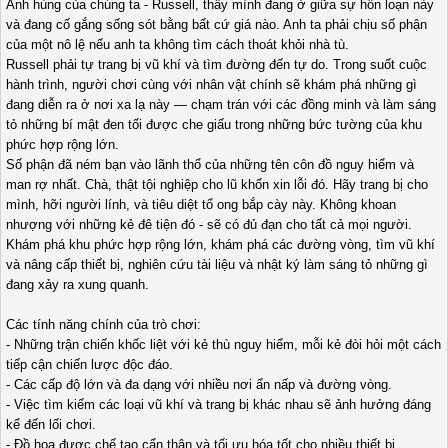
Anh hùng của chúng ta - Russell, thấy mình đang ở giữa sự hỗn loạn này
và đang cố gắng sống sót bằng bất cứ giá nào. Anh ta phải chịu số phận
của một nô lệ nếu anh ta không tìm cách thoát khỏi nhà tù.
Russell phải tự trang bị vũ khí và tìm đường đến tự do. Trong suốt cuộc
hành trình, người chơi cùng với nhân vật chính sẽ khám phá những gì
đang diễn ra ở nơi xa lạ này — chạm trán với các đồng minh và làm sáng
tỏ những bí mật đen tối được che giấu trong những bức tường của khu
phức hợp rộng lớn.
Số phận đã ném bạn vào lãnh thổ của những tên côn đồ nguy hiểm và
man rợ nhất. Chà, thật tội nghiệp cho lũ khốn xin lỗi đó. Hãy trang bị cho
mình, hỡi người lính, và tiêu diệt tổ ong bắp cày này. Không khoan
nhượng với những kẻ đê tiện đó - sẽ có đủ đạn cho tất cả mọi người.
Khám phá khu phức hợp rộng lớn, khám phá các đường vòng, tìm vũ khí
và nâng cấp thiết bị, nghiên cứu tài liệu và nhật ký làm sáng tỏ những gì
đang xảy ra xung quanh.
Các tính năng chính của trò chơi:
- Những trận chiến khốc liệt với kẻ thù nguy hiểm, mỗi kẻ đòi hỏi một cách
tiếp cận chiến lược độc đáo.
- Các cấp độ lớn và đa dạng với nhiều nơi ẩn nấp và đường vòng.
- Việc tìm kiếm các loại vũ khí và trang bị khác nhau sẽ ảnh hưởng đáng
kể đến lối chơi.
- Đồ họa được chế tạo cẩn thận và tối ưu hóa tốt cho nhiều thiết bị.