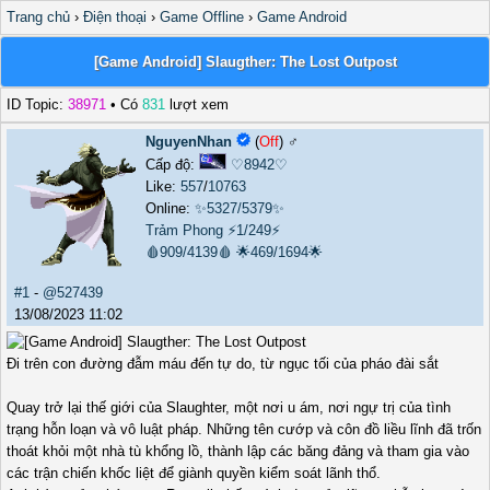
Trang chủ
›
Điện thoại
›
Game Offline
›
Game Android
[Game Android] Slaugther: The Lost Outpost
ID Topic:
38971
• Có
831
lượt xem
NguyenNhan
(
Off
) ♂️
Cấp độ:
♡8942♡
Like:
557
/
10763
Online:
✨5327/5379✨
Trảm Phong
⚡1/249⚡
🩸909/4139🩸
🌟469/1694🌟
#1
-
@527439
13/08/2023 11:02
Đi trên con đường đẫm máu đến tự do, từ ngục tối của pháo đài sắt
Quay trở lại thế giới của Slaughter, một nơi u ám, nơi ngự trị của tình
trạng hỗn loạn và vô luật pháp. Những tên cướp và côn đồ liều lĩnh đã trốn
thoát khỏi một nhà tù khổng lồ, thành lập các băng đảng và tham gia vào
các trận chiến khốc liệt để giành quyền kiểm soát lãnh thổ.