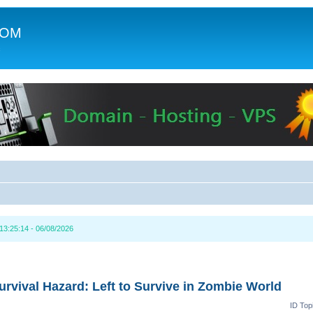
COM
c
3:25:14 - 06/08/2026
rvival Hazard: Left to Survive in Zombie World
ID Top