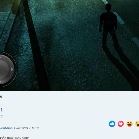
me
 1
 2
yenNhan
19/01/2019 11:05
kiến thức máy tính: