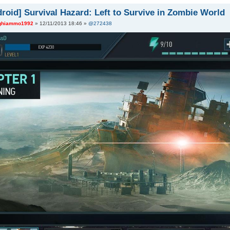
oid] Survival Hazard: Left to Survive in Zombie World
ghiammo1992
» 12/11/2013 18:46 »
@272438