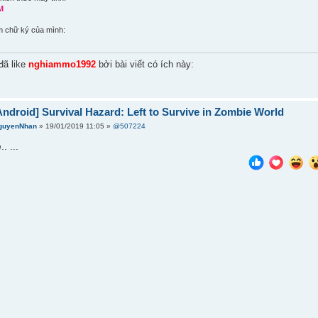
M
m chữ ký của mình:
đã like
nghiammo1992
bởi bài viết có ích này:
ndroid] Survival Hazard: Left to Survive in Zombie World
guyenNhan
» 19/01/2019 11:05 »
@507224
. ...