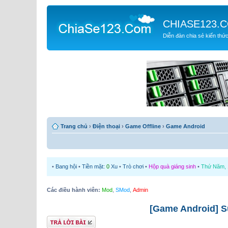
CHIASE123.
Diễn đàn chia sẻ kiến thứ
Trang chủ
›
Điện thoại
›
Game Offline
›
Game Android
•
Bang hội
•
Tiền mặt:
0
Xu
•
Trò chơi
•
Hộp quà giáng sinh
•
Thứ Năm, 1
Các điều hành viên:
Mod
,
SMod
,
Admin
[Game Android] Su
Gửi bài trả lời