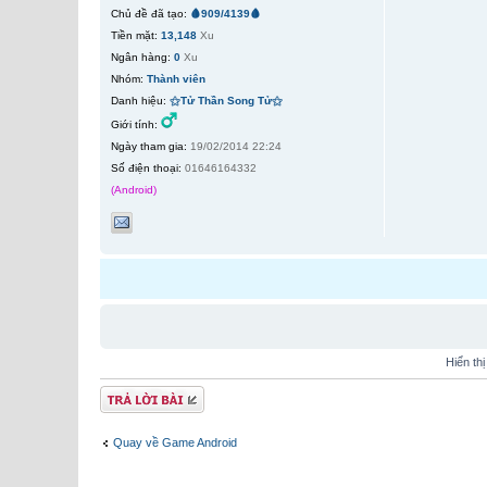
Chủ đề đã tạo:
🩸909/4139🩸
Tiền mặt:
13,148
Xu
Ngân hàng:
0
Xu
Nhóm:
Thành viên
Danh hiệu:
⚝Tử Thần Song Tử⚝
Giới tính:
Ngày tham gia:
19/02/2014 22:24
Số điện thoại:
01646164332
(Android)
Hiển th
Gửi bài trả lời
Quay về Game Android