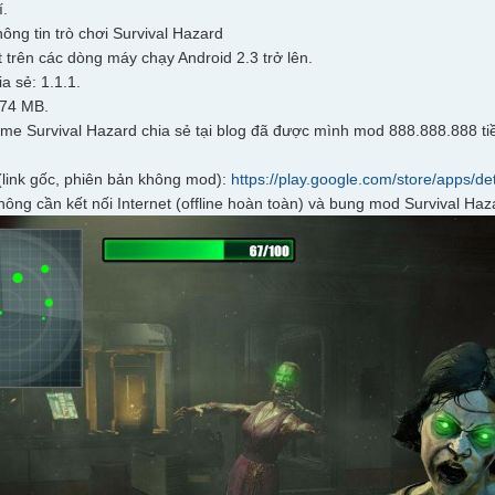
í.
ông tin trò chơi Survival Hazard
t trên các dòng máy chạy Android 2.3 trở lên.
a sẻ: 1.1.1.
 74 MB.
me Survival Hazard chia sẻ tại blog đã được mình mod 888.888.888 ti
(link gốc, phiên bản không mod):
https://play.google.com/store/apps/d
ông cần kết nối Internet (offline hoàn toàn) và bung mod Survival Haz