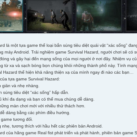
ard là một tựa game thể loại bắn súng tiêu diệt quái vật “xác sống” đa
g máy Android. Trải nghiệm game Survival Hazard, người chơi sẽ có 
đóng và gây hại đến mạng sống của mọi người ở nơi đây. Nhiệm vụ của 
ng từ xa và sạch bóng bọn chúng khỏi những thành phố này. Tính mạng
l Hazard thể hiện khả năng thiện xạ của mình ngay đi nào các bạn…
 của tựa game Survival Hazard:
 giản và nhẹ nhàng.
n súng tiêu diệt “xác sống” hấp dẫn.
ũ khí đa dạng và bạn có thể mua chúng dễ dàng.
ững màn chơi mới với nhiều thử thách hơn.
 dễ dàng bằng các phím điều hướng.
 game tương đối.
 nhẹ, tương thích với hầu hết các phiên bản Android.
ard của hãng game Real fist phát triển và phát hành, phiên bản game S