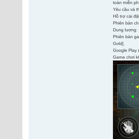
toàn miễn ph
Yêu cầu và th
Hỗ trợ cài đặ
Phiên bản chi
Dung lượng:
Phiên bản ga
Gold].
Google Play 
Game chơi kh