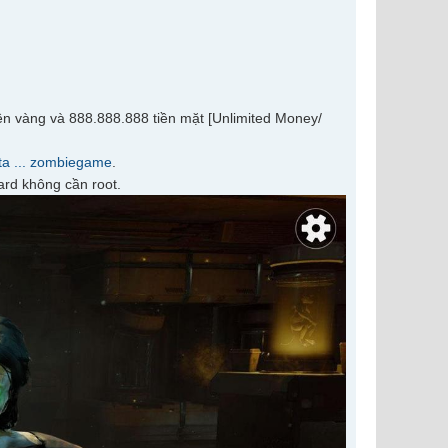
ền vàng và 888.888.888 tiền mặt [Unlimited Money/
eta ... zombiegame
.
ard không cần root.