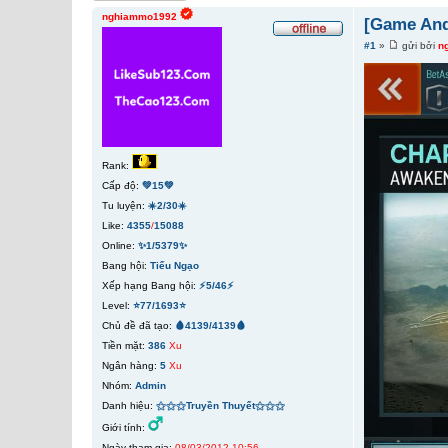
nghiammo1992
[Game Andr
#1
»
gửi bởi
n
Rank:
Cấp độ:
💚15💚
Tu luyện:
☀️2/30☀️
Like:
4355
/
15088
Online:
✨1/5379✨
Bang hội:
Tiếu Ngạo
Xếp hạng Bang hội:
⚡5/46⚡
Level:
⭐77/1693⭐
Chủ đề đã tạo:
🩸4139/4139🩸
Tiền mặt:
386
Xu
Ngân hàng:
5
Xu
Nhóm:
Admin
Danh hiệu:
⚝⚝⚝Truyền Thuyết⚝⚝⚝
Giới tính:
Ngày tham gia:
08/03/2012 10:56