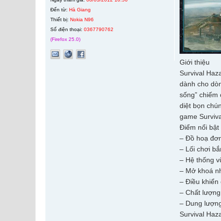
Đến từ:
Hà Giang
Thiết bị:
Nokia N96
Số điện thoại:
0367790762
(Firefox 25.0)
Giới thiệu
Survival Haz
dành cho dòn
sống” chiếm 
diệt bọn chú
game Surviva
Điểm nổi bật
– Đồ hoạ đơn
– Lối chơi bắ
– Hệ thống v
– Mở khoá nh
– Điều khiển
– Chất lượng
– Dung lượng
Survival Haz