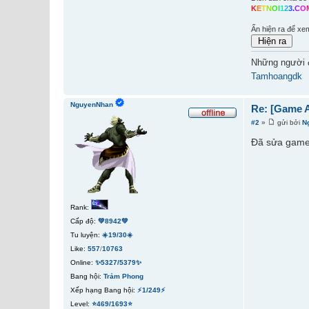
K
E
T
N
O
I
1
2
3
.
C
O
Ấn hiện ra để xe
Những người 
Tamhoangdk
NguyenNhan
Re: [Game A
#2
»
gửi bởi
N
Đã sửa game.
Rank:
Cấp độ:
💚8942💚
Tu luyện:
☀️19/30☀️
Like:
557
/
10763
Online:
✨5327/5379✨
Bang hội:
Trảm Phong
Xếp hạng Bang hội:
⚡1/249⚡
Level:
⭐469/1693⭐