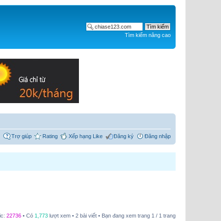
Tìm kiếm nâng cao
Trợ giúp
Rating
Xếp hạng Like
Đăng ký
Đăng nhập
ic:
22736
• Có
1,773
lượt xem • 2 bài viết • Bạn đang xem trang
1
/
1
trang