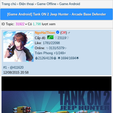
Trang chủ
›
Điện thoại
›
Game Offline
›
Game Android
[Game Android] Tank ON 2 Jeep Hunter - Arcade Base Defender
ID Topic:
31922
• Có
1,798
lượt xem
NgoHaiThien
(
Off
) ♂️
Cấp độ:
♡23119♡
Like:
1781
/
22098
Online:
✨3131/5379✨
Trảm Phong
⚡1/249⚡
🩸2126/4139🩸
🌟1694/1694🌟
#1
-
@411620
12/08/2015 20:58