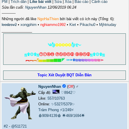
PM
|
Trích dẫn
|
Like bài viết
|
Sửa
|
Xóa
|
Báo cáo
|
Cảnh cáo
Sửa lần cuối:
NguyenNhan
12/06/2019 06:24
------------
Những người đã like
NgoHaiThien
bởi bài viết có ích này (Tổng: 6):
leedzsv2
•
xongphim
•
nghiammo1992
•
Kiet
•
Pikachu0
•
Mjhtriuday
_______________
༄༂
✪✪✪✪✪
༂࿐
ஜ۩۞۩ஜ
Ⓣⓡⓐⓜ Ⓟⓗⓞⓝⓖ Ⓑⓐⓝⓖ
ஜ۩۞۩ஜ
︻
︻
︻
¶
▅
▅
▆
▆
▇
▇
◤
✑
✑
☬
₪
₪
₪
₪
₪
₪
₪
₪
➣
Topic Xét Duyệt BQT Diễn Đàn
NguyenNhan
(
Off
) ♂️
Cấp độ:
♡8942♡
Like:
557
/
10763
Online:
✨5327/5379✨
Trảm Phong
⚡1/249⚡
🩸909/4139🩸
🌟469/1694🌟
#2
-
@511721