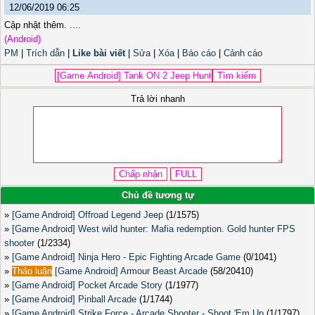
12/06/2019 06:25
Cập nhật thêm. ....
(Android)
PM
|
Trích dẫn
|
Like bài viết
|
Sửa
|
Xóa
|
Báo cáo
|
Cảnh cáo
Trả lời nhanh
Chủ đề tương tự
»
[Game Android] Offroad Legend Jeep
(1/1575)
»
[Game Android] West wild hunter: Mafia redemption. Gold hunter FPS
shooter
(1/2334)
»
[Game Android] Ninja Hero - Epic Fighting Arcade Game
(0/1041)
»
Thảo luận
[Game Android] Armour Beast Arcade
(58/20410)
»
[Game Android] Pocket Arcade Story
(1/1977)
»
[Game Android] Pinball Arcade
(1/1744)
»
[Game Android] Strike Force - Arcade Shooter - Shoot 'Em Up
(1/1797)