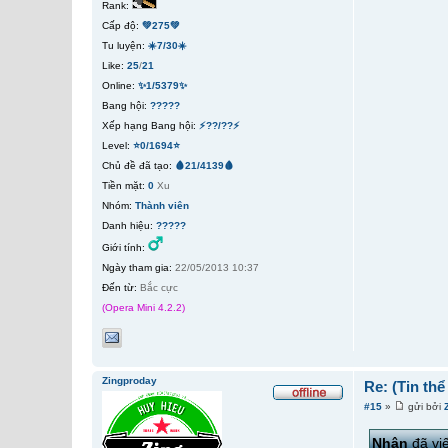
Rank:
Cấp độ:
💚275💚
Tu luyện:
☀️7/30☀️
Like:
25
/
21
Online:
✨1/5379✨
Bang hội:
?????
Xếp hạng Bang hội:
⚡??/??⚡
Level:
⭐0/1694⭐
Chủ đề đã tạo:
🩸21/4139🩸
Tiền mặt:
0
Xu
Nhóm:
Thành viên
Danh hiệu:
?????
Giới tính:
Ngày tham gia:
22/05/2013 10:37
Đến từ:
Bắc cực
(Opera Mini 4.2.2)
Zingproday
Re: (Tin th
#15
»
gửi bởi
Nhân
đã viế