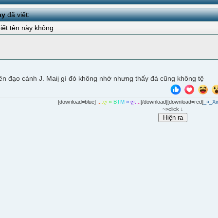
ay
đã viết:
biết tên này không
iền đạo cánh J. Maij gì đó không nhớ nhưng thấy đá cũng không tệ
[download=blue]
.
.
:
:
ღ
«
B
T
M
»
ღ
:
:
.
.
[/download][download=red]
_¤_Xi
~>click ↓