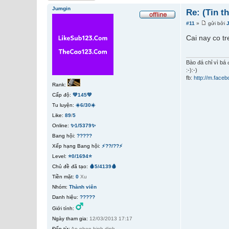
Jumgin
Re: (Tin t
#11
»
gửi bởi
Cai nay co tr
Bào đá chỉ vì bá
:-):-)
fb:
http://m.faceb
Rank:
Cấp độ:
💚145💚
Tu luyện:
☀️6/30☀️
Like:
89
/
5
Online:
✨1/5379✨
Bang hội:
?????
Xếp hạng Bang hội:
⚡??/??⚡
Level:
⭐0/1694⭐
Chủ đề đã tạo:
🩸5/4139🩸
Tiền mặt:
0
Xu
Nhóm:
Thành viên
Danh hiệu:
?????
Giới tính:
Ngày tham gia:
12/03/2013 17:17
Đến từ:
An nhon binh dinh