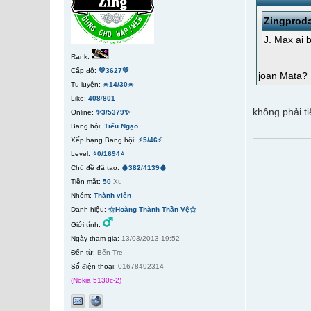
Zingprod
J. Max ai 
Rank:
Cấp độ:
💚3627💚
joan Mata?
Tu luyện:
☀️14/30☀️
Like:
408
/
801
không phải t
Online:
✨3/5379✨
Bang hội:
Tiếu Ngạo
Xếp hạng Bang hội:
⚡5/46⚡
Level:
⭐0/1694⭐
Chủ đề đã tạo:
🩸382/4139🩸
Tiền mặt:
50
Xu
Nhóm:
Thành viên
Danh hiệu:
⚝Hoàng Thành Thần Vệ⚝
Giới tính:
Ngày tham gia:
13/03/2013 19:52
Đến từ:
Bến Tre
Số điện thoại:
01678492314
(Nokia 5130c-2)