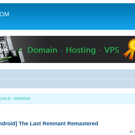
COM
c
2:50:32 - 08/08/2026
droid] The Last Remnant Remastered
ID 