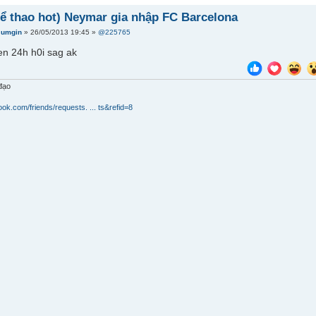
hể thao hot) Neymar gia nhập FC Barcelona
Jumgin
» 26/05/2013 19:45 »
@225765
en 24h h0i sag ak
 đạo
ook.com/friends/requests. ... ts&refid=8