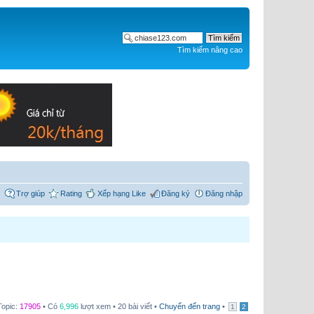
Tìm kiếm nâng cao
Trợ giúp
Rating
Xếp hạng Like
Đăng ký
Đăng nhập
Topic:
17905
• Có
6,996
lượt xem • 20 bài viết •
Chuyển đến trang
•
1
2