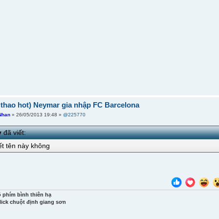
ể thao hot) Neymar gia nhập FC Barcelona
Nhan
» 26/05/2013 19:48 »
@225770
y
đã viết:
iết tên này không
õ phím bình thiên hạ
lick chuột định giang sơn