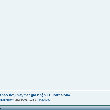
ể thao hot) Neymar gia nhập FC Barcelona
Zingproday
» 26/05/2013 19:58 »
@225782
t: