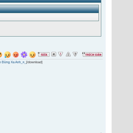
n Đừng Xa Anh_¤_
[/download]