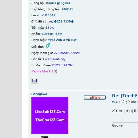
Bang hội:
Kanris gangster
Xếp hạng Bang hội:
⚡46/12⚡
Level:
⭐1/1694⭐
Chủ đề đã tạo:
🩸252/4139🩸
Tiền mặt:
34
Xu
Nhóm:
Support Team
Danh hiệu:
⚝Vô Ảnh U Viêm⚝
Giới tính:
Ngày tham gia:
27/06/2012 00:29
Đến từ:
Ho chi minh city
Số điện thoại:
01235514787
(Opera Mini 7.1.3)
Hahagawa
Re: (Tin th
#14
»
gửi bởi
Z mà ko aj th
Gocket