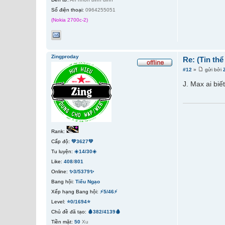
Số điện thoại:
0964255051
(Nokia 2700c-2)
Zingproday
Re: (Tin th
#12
»
gửi bởi
J. Max ai biế
Rank:
Cấp độ:
💚3627💚
Tu luyện:
☀️14/30☀️
Like:
408
/
801
Online:
✨3/5379✨
Bang hội:
Tiếu Ngạo
Xếp hạng Bang hội:
⚡5/46⚡
Level:
⭐0/1694⭐
Chủ đề đã tạo:
🩸382/4139🩸
Tiền mặt:
50
Xu