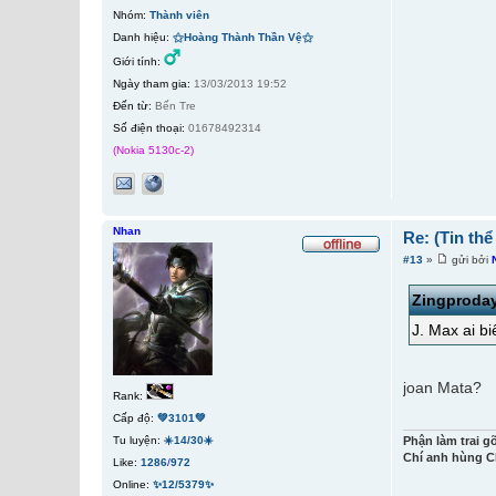
Nhóm:
Thành viên
Danh hiệu:
⚝Hoàng Thành Thần Vệ⚝
Giới tính:
Ngày tham gia:
13/03/2013 19:52
Đến từ:
Bến Tre
Số điện thoại:
01678492314
(Nokia 5130c-2)
Nhan
Re: (Tin th
#13
»
gửi bởi
Zingproda
J. Max ai b
joan Mata?
Rank:
Cấp độ:
💚3101💚
Phận làm trai g
Tu luyện:
☀️14/30☀️
Chí anh hùng C
Like:
1286
/
972
Online:
✨12/5379✨