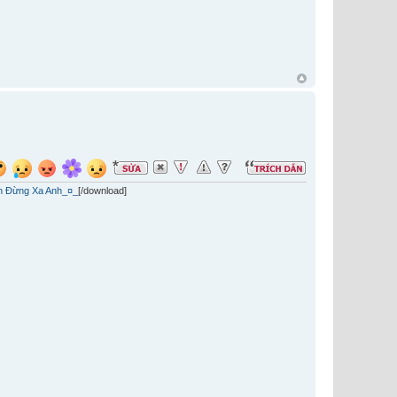
n Đừng Xa Anh_¤_
[/download]