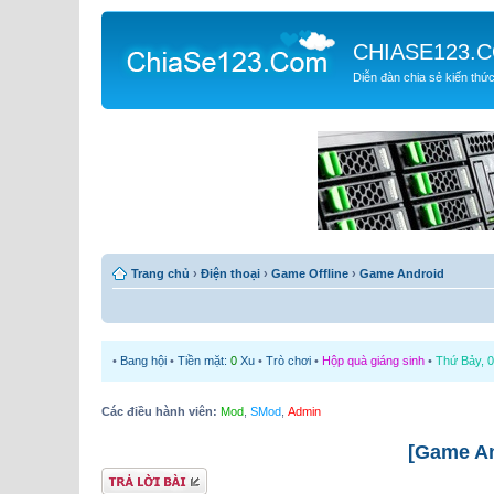
CHIASE123.
Diễn đàn chia sẻ kiến thứ
Trang chủ
›
Điện thoại
›
Game Offline
›
Game Android
•
Bang hội
•
Tiền mặt:
0
Xu
•
Trò chơi
•
Hộp quà giáng sinh
•
Thứ Bảy, 0
Các điều hành viên:
Mod
,
SMod
,
Admin
[Game An
Gửi bài trả lời