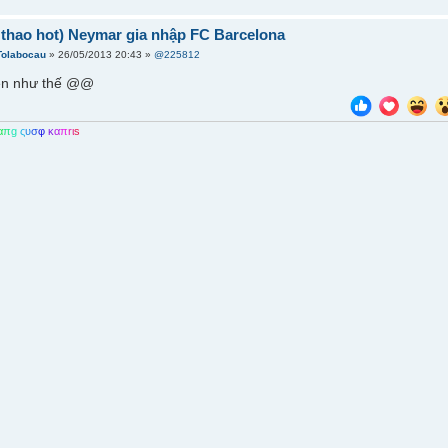
ể thao hot) Neymar gia nhập FC Barcelona
Tolabocau
» 26/05/2013 20:43 »
@225812
tên như thế @@
α
π
g
ς
υ
σ
φ
κ
α
π
r
ι
s