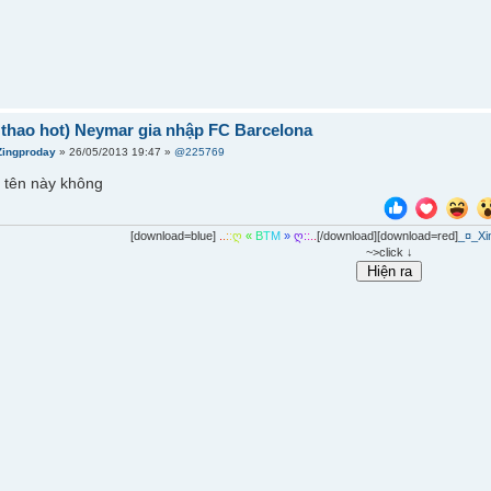
ể thao hot) Neymar gia nhập FC Barcelona
Zingproday
» 26/05/2013 19:47 »
@225769
t tên này không
[download=blue]
.
.
:
:
ღ
«
B
T
M
»
ღ
:
:
.
.
[/download][download=red]
_¤_Xi
~>click ↓