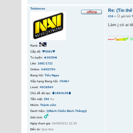
Tolabocau
Re: (Tin th
#16
»
gửi bởi
Làm j có ai 
︻
︻
¶
▅
▆
▇
◤
β
Rank:
Cấp độ:
💚5581💚
Tu luyện:
☀️16/30☀️
Like:
1681
/
1721
Online:
✨4/5379✨
Bang hội:
Tiếu Ngạo
Xếp hạng Bang hội:
⚡5/46⚡
Level:
⭐0/1694⭐
Chủ đề đã tạo:
🩸189/4139🩸
Tiền mặt:
292
Xu
Nhóm:
Thành viên
Danh hiệu:
⚝Bách Chiến Bách Thắng⚝
Giới tính:
Ngày tham gia:
04/08/2012 22:35
Đến từ:
Quá khứ