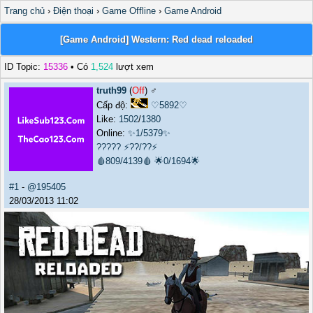
Trang chủ
›
Điện thoại
›
Game Offline
›
Game Android
[Game Android] Western: Red dead reloaded
ID Topic:
15336
• Có
1,524
lượt xem
truth99
(
Off
) ♂️
Cấp độ:
♡5892♡
Like:
1502
/
1380
Online:
✨1/5379✨
?????
⚡??/??⚡
🩸809/4139🩸
🌟0/1694🌟
#1
-
@195405
28/03/2013 11:02