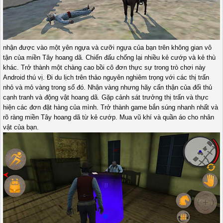
nhận được vào một yên ngựa và cưỡi ngựa của bạn trên không gian vô
tận của miền Tây hoang dã. Chiến đấu chống lại nhiều kẻ cướp và kẻ thù
khác. Trở thành một chàng cao bồi cô đơn thực sự trong trò chơi này
Android thú vị. Đi du lịch trên thảo nguyên nghiêm trọng với các thị trấn
nhỏ và mỏ vàng trong số đó. Nhận vàng nhưng hãy cẩn thận của đối thủ
cạnh tranh và động vật hoang dã. Gặp cảnh sát trưởng thị trấn và thực
hiện các đơn đặt hàng của mình. Trở thành game bắn súng nhanh nhất và
rõ ràng miền Tây hoang dã từ kẻ cướp. Mua vũ khí và quần áo cho nhân
vật của bạn.