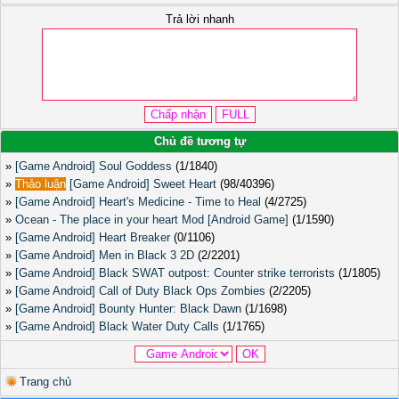
Trả lời nhanh
Chủ đề tương tự
»
[Game Android] Soul Goddess
(1/1840)
»
Thảo luận
[Game Android] Sweet Heart
(98/40396)
»
[Game Android] Heart's Medicine - Time to Heal
(4/2725)
»
Ocean - The place in your heart Mod [Android Game]
(1/1590)
»
[Game Android] Heart Breaker
(0/1106)
»
[Game Android] Men in Black 3 2D
(2/2201)
»
[Game Android] Black SWAT outpost: Counter strike terrorists
(1/1805)
»
[Game Android] Call of Duty Black Ops Zombies
(2/2205)
»
[Game Android] Bounty Hunter: Black Dawn
(1/1698)
»
[Game Android] Black Water Duty Calls
(1/1765)
Trang chủ