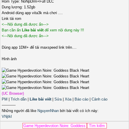
Rom Type: NoNpDrm+Full DLC
Dung lượng: 1.52gb
Android dùng app vita3k mà chơi ....
Link tải rom
<---Nội dung đã được ẩn--->
Bạn cần ấn
Like bài viết
để xem nội dung này !!!
<---Nội dung đã được ẩn--->
Dùng app 1DM+ để tải maxspeed link trên....
Hình ảnh
(UC Browser)
PM
|
Trích dẫn
|
Like bài viết
|
Sửa
|
Xóa
|
Báo cáo
|
Cảnh cáo
------------
Những người đã like
NguyenNhan
bởi bài viết có ích này:
VNjtkl