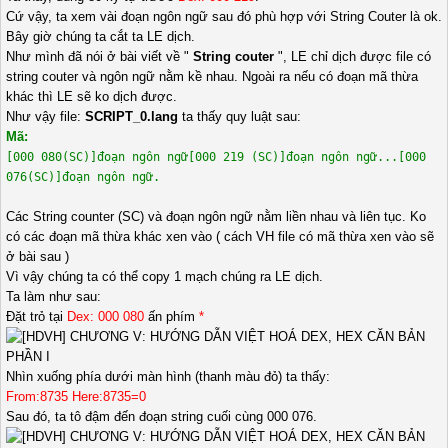
Cứ vậy, ta xem vài đoạn ngôn ngữ sau đó phù hợp với String Couter là ok.
Bây giờ chúng ta cắt ta LE dịch.
Như mình đã nói ở bài viết về "
String couter
", LE chỉ dịch được file có
string couter và ngôn ngữ nằm kề nhau. Ngoài ra nếu có đoạn mã thừa
khác thì LE sẽ ko dịch được.
Như vậy file:
SCRIPT_0.lang
ta thấy quy luật sau:
Mã:
[000 080(SC)]đoạn ngôn ngữ[000 219 (SC)]đoạn ngôn ngữ...[000
076(SC)]đoạn ngôn ngữ.
Các String counter (SC) và đoạn ngôn ngữ nằm liền nhau và liên tục. Ko
có các đoạn mã thừa khác xen vào ( cách VH file có mã thừa xen vào sẽ
ở bài sau )
Vì vậy chúng ta có thể copy 1 mạch chúng ra LE dịch.
Ta làm như sau:
Đặt trỏ tại
Dex: 000 080
ấn phím
*
Nhìn xuống phía dưới màn hình (thanh màu đỏ) ta thấy:
From:8735 Here:8735=0
Sau đó, ta tô đậm đến đoạn string cuối cùng 000 076.