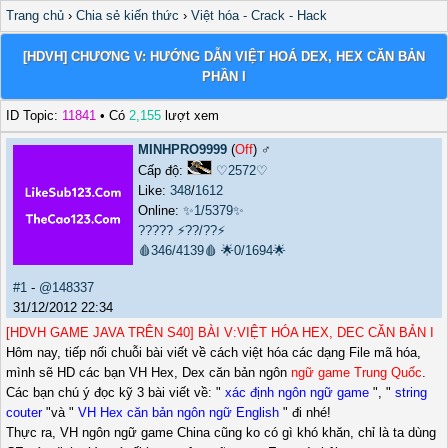
Trang chủ
›
Chia sẻ kiến thức
›
Việt hóa - Crack - Hack
[HDVH] CHƯƠNG V: HƯỚNG DẪN VIỆT HOÁ DEX, HEX CĂN BẢN
PHẦN I
ID Topic:
11841
• Có
2,155
lượt xem
MINHPRO9999
(
Off
) ♂️
Cấp độ:
♡2572♡
Like:
348
/
1612
Online:
✨1/5379✨
?????
⚡??/??⚡
🩸346/4139🩸
🌟0/1694🌟
#1
-
@148337
31/12/2012 22:34
[HDVH GAME JAVA TRÊN S40] BÀI V:VIỆT HÓA HEX, DEC CĂN BẢN I
Hôm nay, tiếp nối chuỗi bài viết về cách việt hóa các dạng File mã hóa,
mình sẽ HD các bạn VH Hex, Dex căn bản ngôn
ngữ game Trung Quốc
.
Các bạn chú ý đọc kỹ 3 bài viết về: "
xác định ngôn ngữ game
", "
string
couter
"và "
VH Hex căn bản ngôn ngữ English
" đi nhé!
Thực ra, VH ngôn ngữ game China cũng ko có gì khó khăn, chỉ là ta dùng