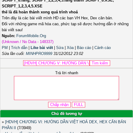
SCRIPT_0.lang, SCRIPT_1,2,3,4,5.lang thành SCRIPT_0.XSE,
SCRIPT_1,2,3,4,5.XSE
thế là đã hoàn thành xong quá trình vhoá
Trên đây là các bài viết mình HD các bạn VH Hex, Dex căn bản.
Đối với những game mã hóa cao, phức tạp sẽ được hướng dẫn ở những
bài viết sau!
Nguồn:
ForumMobile.Org
(Unknown / No Data - 148337)
PM
|
Trích dẫn
|
Like bài viết
|
Sửa
|
Xóa
|
Báo cáo
|
Cảnh cáo
Sửa lần cuối:
MINHPRO9999
31/12/2012 23:02
Trả lời nhanh
Chủ đề tương tự
»
[HDVH] CHƯƠNG VI: HƯỚNG DẪN VIỆT HOÁ DEX, HEX CĂN BẢN
PHẦN II
(7/3949)