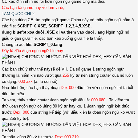
CE xác định nhìn nó rối hơn ngôn ngữ game Eng mà thôi.
Các bạn tải game này về làm ví dụ:
TAM QUOC CHI 2
Các bạn dùng CE tìm ngôn ngữ game China này và thấy ngôn ngữ nằm ở
các file:
SCRIPT_0.XSE, SCRIPT_1,2,3,4,5.XSE
.
dung bluefbt xoa đuôi .XSE đi va them vao duoi .lang
Ngôn ngữ nó
giấu ở gần giữa file, các bạn kéo xuống giữa file là thấy.
Chúng ta xét file:
SCRIPT_0.lang
.
Đây là đầu đoạn ngôn ngữ file này:
Các bạn chú ý như thế nàysẽ dễ VH. Đa số game 1 string ngôn ngữ
thường là hiếm khi nào vượt qua
255
ký tự nên string couter của nó luôn
có dạng:
000 xxx
(x: là con số)
Như file trên, các bạn thấy đoạn
Dex 000
đầu tiên với ngôn ngữ thì ta bắt
đầu tìm hiểu.
Ta xem, thấy string couter đoạn ngôn ngữ đầu là:
000 080
. Ta kiểm tra
thử đoạn ngôn ngữ có đúng 80 ký tự hay ko. 1 đoạn ngôn ngữ kết thúc
trước
Dex: 000
của string kế tiếp (với điều kiện là đoạn ngôn ngữ ko vượt
qua 255 ký tự).
Ta thấy, đúng 80 ký tự trước
Dex: 000 219
.