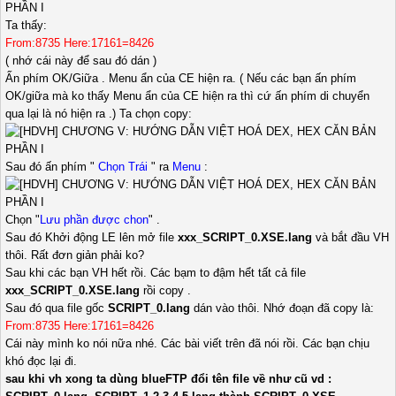
Ta thấy:
From:8735 Here:17161=8426
( nhớ cái này để sau đó dán )
Ấn phím OK/Giữa . Menu ẩn của CE hiện ra. ( Nếu các bạn ấn phím
OK/giữa mà ko thấy Menu ẩn của CE hiện ra thì cứ ấn phím di chuyển
qua lại là nó hiện ra .) Ta chọn copy:
Sau đó ấn phím "
Chọn Trái
" ra
Menu
:
Chọn "
Lưu phần được chon
" .
Sau đó Khởi động LE lên mở file
xxx_SCRIPT_0.XSE.lang
và bắt đầu VH
thôi. Rất đơn giản phải ko?
Sau khi các bạn VH hết rồi. Các bạm to đậm hểt tất cả file
xxx_SCRIPT_0.XSE.lang
rồi copy .
Sau đó qua file gốc
SCRIPT_0.lang
dán vào thôi. Nhớ đoạn đã copy là:
From:8735 Here:17161=8426
Cái này mình ko nói nữa nhé. Các bài viết trên đã nói rồi. Các bạn chịu
khó đọc lại đi.
sau khi vh xong ta dùng blueFTP đổi tên file về như cũ vd :