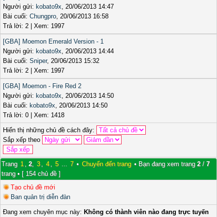
Người gửi:
kobato9x
, 20/06/2013 14:47
Bài cuối:
Chungpro
, 20/06/2013 16:58
Trả lời: 2 | Xem: 1997
[GBA] Moemon Emerald Version - 1
Người gửi:
kobato9x
, 20/06/2013 14:44
Bài cuối:
Sniper
, 20/06/2013 15:32
Trả lời: 2 | Xem: 1997
[GBA] Moemon - Fire Red 2
Người gửi:
kobato9x
, 20/06/2013 14:50
Bài cuối:
kobato9x
, 20/06/2013 14:50
Trả lời: 0 | Xem: 1418
Hiển thị những chủ đề cách đây:
Sắp xếp theo
Trang
1
,
2
,
3
,
4
,
5
...
7
•
Chuyển đến trang
• Bạn đang xem trang
2
/
7
trang • [ 154 chủ đề ]
Tạo chủ đề mới
Ban quản trị diễn đàn
Đang xem chuyên mục này:
Không có thành viên nào đang trực tuyến