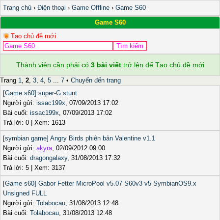
Trang chủ
›
Điện thoại
›
Game Offline
›
Game S60
Game S60
Tạo chủ đề mới
Thành viên cần phải có
3 bài viết
trở lên để Tạo chủ đề mới
Trang
1
,
2
,
3
,
4
,
5
...
7
•
Chuyển đến trang
[Game s60]:super-G stunt
Người gửi:
issac199x
, 07/09/2013 17:02
Bài cuối:
issac199x
, 07/09/2013 17:02
Trả lời: 0 | Xem: 1613
[symbian game] Angry Birds phiên bản Valentine v1.1
Người gửi:
akyra
, 02/09/2012 09:00
Bài cuối:
dragongalaxy
, 31/08/2013 17:32
Trả lời: 5 | Xem: 3137
[Game s60] Gabor Fetter MicroPool v5.07 S60v3 v5 SymbianOS9.x
Unsigned FULL
Người gửi:
Tolabocau
, 31/08/2013 12:48
Bài cuối:
Tolabocau
, 31/08/2013 12:48