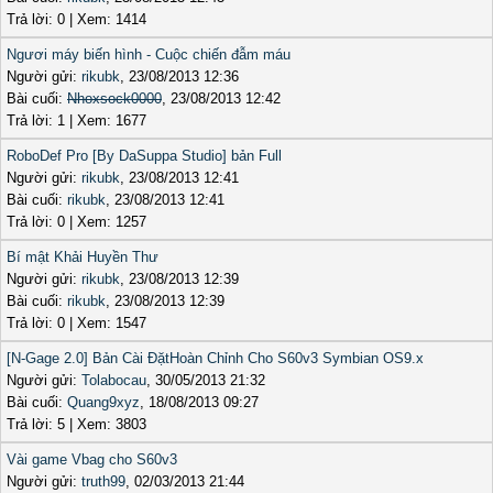
Trả lời: 0 | Xem: 1414
Ngươi máy biến hình - Cuộc chiến đẫm máu
Người gửi:
rikubk
, 23/08/2013 12:36
Bài cuối:
Nhoxsock0000
, 23/08/2013 12:42
Trả lời: 1 | Xem: 1677
RoboDef Pro [By DaSuppa Studio] bản Full
Người gửi:
rikubk
, 23/08/2013 12:41
Bài cuối:
rikubk
, 23/08/2013 12:41
Trả lời: 0 | Xem: 1257
Bí mật Khải Huyền Thư
Người gửi:
rikubk
, 23/08/2013 12:39
Bài cuối:
rikubk
, 23/08/2013 12:39
Trả lời: 0 | Xem: 1547
[N-Gage 2.0] Bản Cài ĐặtHoàn Chỉnh Cho S60v3 Symbian OS9.x
Người gửi:
Tolabocau
, 30/05/2013 21:32
Bài cuối:
Quang9xyz
, 18/08/2013 09:27
Trả lời: 5 | Xem: 3803
Vài game Vbag cho S60v3
Người gửi:
truth99
, 02/03/2013 21:44