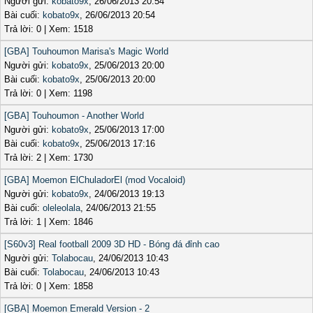
Người gửi:
kobato9x
, 26/06/2013 20:54
Bài cuối:
kobato9x
, 26/06/2013 20:54
Trả lời: 0 | Xem: 1518
[GBA] Touhoumon Marisa's Magic World
Người gửi:
kobato9x
, 25/06/2013 20:00
Bài cuối:
kobato9x
, 25/06/2013 20:00
Trả lời: 0 | Xem: 1198
[GBA] Touhoumon - Another World
Người gửi:
kobato9x
, 25/06/2013 17:00
Bài cuối:
kobato9x
, 25/06/2013 17:16
Trả lời: 2 | Xem: 1730
[GBA] Moemon ElChuladorEl (mod Vocaloid)
Người gửi:
kobato9x
, 24/06/2013 19:13
Bài cuối:
oleleolala
, 24/06/2013 21:55
Trả lời: 1 | Xem: 1846
[S60v3] Real football 2009 3D HD - Bóng đá đỉnh cao
Người gửi:
Tolabocau
, 24/06/2013 10:43
Bài cuối:
Tolabocau
, 24/06/2013 10:43
Trả lời: 0 | Xem: 1858
[GBA] Moemon Emerald Version - 2