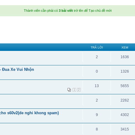
Thành viên cần phải có
3 bài viết
trở lên để Tạo chủ đề mới
TRẢ LỜI
XEM
2
1636
- Đua Xe Vui Nhộn
0
1326
13
5655
1
2
2
2262
 cho s60v2(de nghi khong spam)
9
4302
8
3415