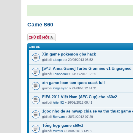
Game S60
Tạo chủ đề mới
CHỦ ĐỀ
Xin game pokemon gba hack
gửi bởi
tubopxp
» 20/06/2013 06:52
[S^3, Anna Game] Turbo Grannies v1 Ungsigned 
gửi bởi
Tolabocau
» 13/06/2013 17:59
xin game loan tam quoc crack full
gửi bởi
longsaiyan
» 24/06/2012 14:31
FIFA 2011 Việt Nam (AFC Cup) cho s60v2
gửi bởi
letien92
» 16/09/2012 09:41
1goc nho de ae mwap chia se va thu thuat game
gửi bởi
Bekvam
» 30/11/2012 07:29
Tổng hợp game s60v3
gửi bởi
truth99
» 08/04/2013 13:18