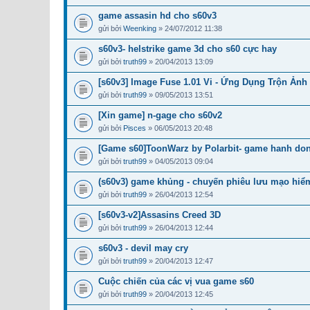
game assasin hd cho s60v3
gửi bởi
Weenking
» 24/07/2012 11:38
s60v3- helstrike game 3d cho s60 cực hay
gửi bởi
truth99
» 20/04/2013 13:09
[s60v3] Image Fuse 1.01 Vi - Ứng Dụng Trộn Ảnh
gửi bởi
truth99
» 09/05/2013 13:51
[Xin game] n-gage cho s60v2
gửi bởi
Pisces
» 06/05/2013 20:48
[Game s60]ToonWarz by Polarbit- game hanh don
gửi bởi
truth99
» 04/05/2013 09:04
(s60v3) game khủng - chuyến phiêu lưu mạo hiể
gửi bởi
truth99
» 26/04/2013 12:54
[s60v3-v2]Assasins Creed 3D
gửi bởi
truth99
» 26/04/2013 12:44
s60v3 - devil may cry
gửi bởi
truth99
» 20/04/2013 12:47
Cuộc chiến của các vị vua game s60
gửi bởi
truth99
» 20/04/2013 12:45