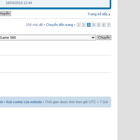
16/03/2013 12:44
Trang kế tiếp
154 chủ đề •
Chuyển đến trang
•
1
2
3
4
5
6
7
nh
•
Xoá cookie của website
• Thời gian được tính theo giờ UTC + 7 Giờ