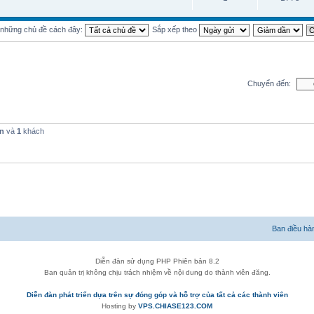
ị những chủ đề cách đây:
Sắp xếp theo
Chuyển đến:
ến
và
1
khách
Ban điều hà
Diễn đàn sử dụng PHP Phiên bản 8.2
Ban quản trị không chịu trách nhiệm về nội dung do thành viên đăng.
Diễn đàn phát triển dựa trên sự đóng góp và hỗ trợ của tất cả các thành viên
Hosting by
VPS.CHIASE123.COM