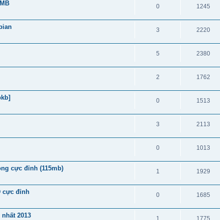
3MB
0
1245
bian
3
2220
5
2380
2
1762
pkb]
0
1513
3
2113
0
1013
ng cực đỉnh (115mb)
1
1929
D cực đỉnh
0
1685
 nhất 2013
1
1775