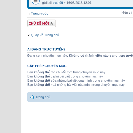
gửi bởi
truth99
» 16/03/2013 12:01
Hiển th
Trang trước
Tạo chủ đề mới
Quay về Trang chủ
AI ĐANG TRỰC TUYẾN?
Đang xem chuyên mục này:
Không có thành viên nào đang trực tuy
CẤP PHÉP CHUYÊN MỤC
Bạn
không thể
tạo chủ đề mới trong chuyên mục này.
Bạn
không thể
trả lời bài viết trong chuyên mục này.
Bạn
không thể
sửa những bài viết của mình trong chuyên mục này.
Bạn
không thể
xoá những bài viết của mình trong chuyên mục này.
Trang chủ