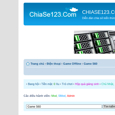
CHIASE123.
Diễn đàn chia sẻ kiến thứ
Trang chủ
›
Điện thoại
›
Game Offline
›
Game S60
•
Bang hội
•
Tiền mặt:
0
Xu
•
Trò chơi
•
Hộp quà giáng sinh
•
Chủ Nhật, 
Các điều hành viên:
Mod
,
SMod
,
Admin