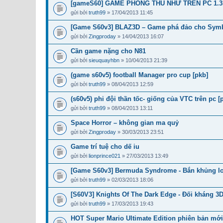
[gameS60] GAME PHÒNG THỦ NHƯ TRÊN PC 1.
gửi bởi
truth99
» 17/04/2013 11:45
[Game S60v3] BLAZ3D – Game phá đảo cho Sym
gửi bởi
Zingproday
» 14/04/2013 16:07
Cần game nặng cho N81
gửi bởi
sieuquayhbn
» 10/04/2013 21:39
(game s60v5) football Manager pro cup [pkb]
gửi bởi
truth99
» 08/04/2013 12:59
(s60v5) phi đội thần tốc- giống của VTC trên pc [
gửi bởi
truth99
» 08/04/2013 13:11
Space Horror – không gian ma quỷ
gửi bởi
Zingproday
» 30/03/2013 23:51
Game trí tuệ cho dế iu
gửi bởi
lionprince021
» 27/03/2013 13:49
[Game S60v3] Bermuda Syndrome - Bắn khủng lo
gửi bởi
truth99
» 02/03/2013 18:06
[S60V3] Knights Of The Dark Edge - Đối kháng 3
gửi bởi
truth99
» 17/03/2013 19:43
HOT Super Mario Ultimate Edition phiên bản mới