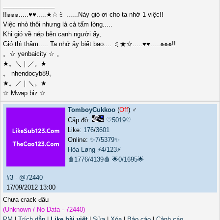
_______________
!!๑๑๑.....♥♥.....★☆ミ ......Này gió ơi cho ta nhờ 1 việc!!
Việc nhỏ thôi nhưng là cả tấm lòng.....
Khi gió về nép bên cạnh người ấy,
Gió thì thầm..... Ta nhớ ấy biết bao.... ミ★☆.....♥♥.....๑๑๑!!
。☆ yenbaicity ☆ 。
★。＼｜／。★
。 nhendocyb89。
★。／｜＼。★
☆ Mwap.biz ☆
TomboyCukkoo
(
Off
) ♂️
Cấp độ:
♡5019♡
Like:
176
/
3601
Online:
✨7/5379✨
Hỏa Løng
⚡4/123⚡
🩸1776/4139🩸
🌟0/1695🌟
#3
-
@72440
17/09/2012 13:00
Chưa crack đâu
(Unknown / No Data - 72440)
PM
|
Trích dẫn
|
Like bài viết
|
Sửa
|
Xóa
|
Báo cáo
|
Cảnh cáo