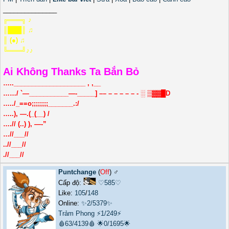
_______________
╔═══╗ ♪
║███║ ♫
║ (●) ♫
╚═══╝♪♪
Ai Không Thanks Ta Bắn Bỏ
…..____________________ , ,__
……/ `—___________—-_____] –– – – – – – - ░ ▒▓▓█D
…../_==o;;;;;;;;_______.:/
…..), —.(_(__) /
….// (..) ), —-”
…//___//
..//___//
.//___//
Puntchange
(
Off
) ♂️
Cấp độ:
♡585♡
Like:
105
/
148
Online:
✨2/5379✨
Trảm Phong
⚡1/249⚡
🩸63/4139🩸
🌟0/1695🌟