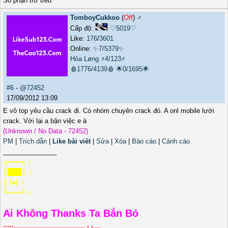
Số phận trớ trêu
TomboyCukkoo
(
Off
) ♂️
Cấp độ:
♡5019♡
Like:
176
/
3601
Online:
✨7/5379✨
Hỏa Løng
⚡4/123⚡
🩸1776/4139🩸
🌟0/1695🌟
#6
-
@72452
17/09/2012 13:09
E vô top yêu cầu crack đi. Có nhóm chuyên crack đó. A onl mobile lười
crack. Với lại a bận việc e à
(Unknown / No Data - 72452)
PM
|
Trích dẫn
|
Like bài viết
|
Sửa
|
Xóa
|
Báo cáo
|
Cảnh cáo
_______________
╔═══╗ ♪
║███║ ♫
║ (●) ♫
╚═══╝♪♪
Ai Không Thanks Ta Bắn Bỏ
…..____________________ , ,__