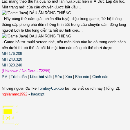
Lặc mang theo thủ hạ của nó một lần nữa xuất hiện ở Á Đức Lạp đại lục.
Một trang mới của câu chuyện được bắt đầu...
- Hãy cùng thử cảm giác chiến đấu tuyệt diệu trong game, Từ hệ thống
thăng cấp phong phú đến những tình tiết trong câu chuyện cảm động lòng
người! Lời lẽ khó lòng diễn tả hết sự tinh diệu...
- Game hỗ trợ multi screen nhé, nếu màn hình nào ko có trong danh sách
bên dưới thì có thể tải bất kì một bản nào cũng có thể chơi được...
MH 176.208
MH 240.320
MH 320.240
(Unknown / No Data - 72299)
PM
|
Trích dẫn
|
Like bài viết
|
Sửa
|
Xóa
|
Báo cáo
|
Cảnh cáo
------------
Những người đã like
TomboyCukkoo
bởi bài viết có ích này (Tổng: 2):
nghiammo1992
•
haoaxpt
_______________
╔═══╗ ♪
║███║ ♫
║ (●) ♫
╚═══╝♪♪