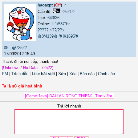
haoaxpt
(
Off
) ♂️
Cấp độ:
♡621♡
Like:
643
/
36
Online:
✨1/5379✨
?????
⚡??/??⚡
🩸8/4139🩸
🌟0/1695🌟
#8
-
@72522
17/09/2012 15:49
Thank đi rồi nói tiếp, thank nào!
(Unknown / No Data - 72522)
PM
|
Trích dẫn
|
Like bài viết
|
Sửa
|
Xóa
|
Báo cáo
|
Cảnh cáo
_______________
Ta là sứ giả hoà bình
Trả lời nhanh