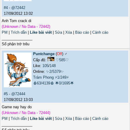
#4
-
@72442
17/09/2012 13:02
Anh Tom crack di
(Unknown / No Data - 72442)
PM
|
Trích dẫn
|
Like bài viết
|
Sửa
|
Xóa
|
Báo cáo
|
Cảnh cáo
_______________
Số phận trớ trêu
Puntchange
(
Off
) ♂️
Cấp độ:
♡585♡
Like:
105
/
148
Online:
✨2/5379✨
Trảm Phong
⚡1/249⚡
🩸63/4139🩸
🌟0/1695🌟
#5
-
@72444
17/09/2012 13:03
Game nay hay do
(Unknown / No Data - 72444)
PM
|
Trích dẫn
|
Like bài viết
|
Sửa
|
Xóa
|
Báo cáo
|
Cảnh cáo
_______________