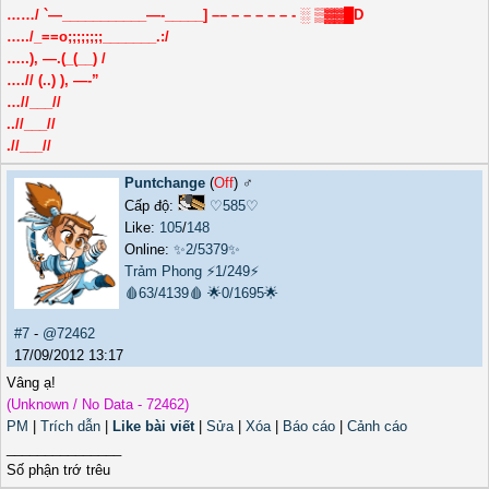
……/ `—___________—-_____] –– – – – – – - ░ ▒▓▓█D
…../_==o;;;;;;;;_______.:/
…..), —.(_(__) /
….// (..) ), —-”
…//___//
..//___//
.//___//
Puntchange
(
Off
) ♂️
Cấp độ:
♡585♡
Like:
105
/
148
Online:
✨2/5379✨
Trảm Phong
⚡1/249⚡
🩸63/4139🩸
🌟0/1695🌟
#7
-
@72462
17/09/2012 13:17
Vâng ạ!
(Unknown / No Data - 72462)
PM
|
Trích dẫn
|
Like bài viết
|
Sửa
|
Xóa
|
Báo cáo
|
Cảnh cáo
_______________
Số phận trớ trêu