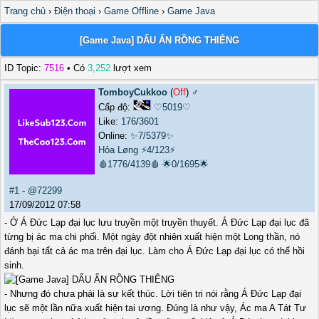
Trang chủ
›
Điện thoại
›
Game Offline
›
Game Java
[Game Java] DẤU ẤN RỒNG THIÊNG
ID Topic:
7516
• Có
3,252
lượt xem
TomboyCukkoo
(
Off
) ♂️
Cấp độ:
♡5019♡
Like:
176
/
3601
Online:
✨7/5379✨
Hỏa Løng
⚡4/123⚡
🩸1776/4139🩸
🌟0/1695🌟
#1
-
@72299
17/09/2012 07:58
- Ở Á Đức Lạp đại lục lưu truyền một truyền thuyết. Á Đức Lạp đại lục đã
từng bị ác ma chi phối. Một ngày đột nhiên xuất hiện một Long thần, nó
đánh bại tất cả ác ma trên đại lục. Làm cho Á Đức Lạp đại lục có thể hồi
sinh.
- Nhưng đó chưa phải là sự kết thúc. Lời tiên tri nói rằng Á Đức Lạp đại
lục sẽ một lần nữa xuất hiện tai ương. Đúng là như vậy, Ác ma A Tát Tư