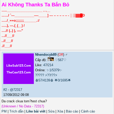
Ai Không Thanks Ta Bắn Bỏ
…..____________________ , ,__
……/ `—___________—-_____] –– – – – – – - ░ ▒▓▓█D
…../_==o;;;;;;;;_______.:/
…..), —.(_(__) /
….// (..) ), —-”
…//___//
..//___//
.//___//
Nhendocyb89
(
Off
) ♂️
Cấp độ:
♡567♡
Like:
47
/
214
Online:
✨1/5379✨
?????
⚡??/??⚡
🩸57/4139🩸
🌟0/1695🌟
#2
-
@72317
17/09/2012 09:08
Da crack ckua tom?test chua?
(Unknown / No Data - 72317)
PM
|
Trích dẫn
|
Like bài viết
|
Sửa
|
Xóa
|
Báo cáo
|
Cảnh cáo