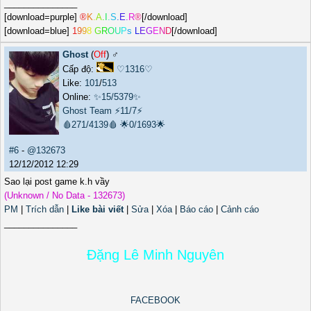
_______________
[download=purple]
®
K
.
A
.
I
.
S
.
E
.
R
®
[/download]
[download=blue]
1
9
9
8
G
R
O
U
P
s
L
E
G
E
N
D
[/download]
Ghost
(
Off
) ♂️
Cấp độ:
♡1316♡
Like:
101
/
513
Online:
✨15/5379✨
Ghost Team
⚡11/7⚡
🩸271/4139🩸
🌟0/1693🌟
#6
-
@132673
12/12/2012 12:29
Sao lại post game k.h vầy
(Unknown / No Data - 132673)
PM
|
Trích dẫn
|
Like bài viết
|
Sửa
|
Xóa
|
Báo cáo
|
Cảnh cáo
_______________
Đặng Lê Minh Nguyên
FACEBOOK