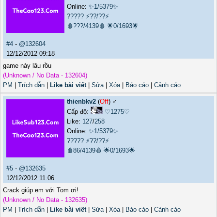
Online:
✨1/5379✨
?????
⚡??/??⚡
🩸???/4139🩸
🌟0/1693🌟
#4
-
@132604
12/12/2012 09:18
game này lâu rồu
(Unknown / No Data - 132604)
PM
|
Trích dẫn
|
Like bài viết
|
Sửa
|
Xóa
|
Báo cáo
|
Cảnh cáo
thienbkv2
(
Off
) ♂️
Cấp độ:
♡1275♡
Like:
127
/
258
Online:
✨1/5379✨
?????
⚡??/??⚡
🩸86/4139🩸
🌟0/1693🌟
#5
-
@132635
12/12/2012 11:06
Crack giúp em với Tom ơi!
(Unknown / No Data - 132635)
PM
|
Trích dẫn
|
Like bài viết
|
Sửa
|
Xóa
|
Báo cáo
|
Cảnh cáo