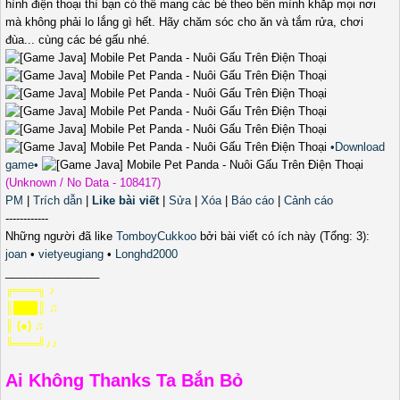
hình điện thoại thì bạn có thể mang các bé theo bên mình khắp mọi nơi
mà không phải lo lắng gì hết. Hãy chăm sóc cho ăn và tắm rửa, chơi
đùa... cùng các bé gấu nhé.
•Download
game•
(Unknown / No Data - 108417)
PM
|
Trích dẫn
|
Like bài viết
|
Sửa
|
Xóa
|
Báo cáo
|
Cảnh cáo
------------
Những người đã like
TomboyCukkoo
bởi bài viết có ích này (Tổng: 3):
joan
•
vietyeugiang
•
Longhd2000
_______________
╔═══╗ ♪
║███║ ♫
║ (●) ♫
╚═══╝♪♪
Ai Không Thanks Ta Bắn Bỏ