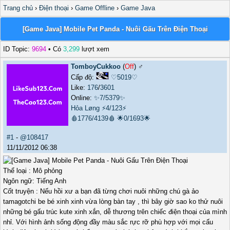
Trang chủ
›
Điện thoại
›
Game Offline
›
Game Java
[Game Java] Mobile Pet Panda - Nuôi Gấu Trên Điện Thoại
ID Topic:
9694
• Có
3,299
lượt xem
TomboyCukkoo
(
Off
) ♂️
Cấp độ:
♡5019♡
Like:
176
/
3601
Online:
✨7/5379✨
Hỏa Løng
⚡4/123⚡
🩸1776/4139🩸
🌟0/1693🌟
#1
-
@108417
11/11/2012 06:38
Thể loại : Mô phỏng
Ngôn ngữ: Tiếng Anh
Cốt truyện : Nếu hồi xư a bạn đã từng chơi nuôi những chú gà ảo
tamagotchi be bé xinh xinh vừa lòng bàn tay , thì bây giờ sao ko thử nuôi
những bé gấu trúc kute xinh xắn, dễ thương trên chiếc điện thoại của mình
nhỉ. Với hình ảnh sống động đầy màu sắc rực rỡ phù hợp với mọi cấu