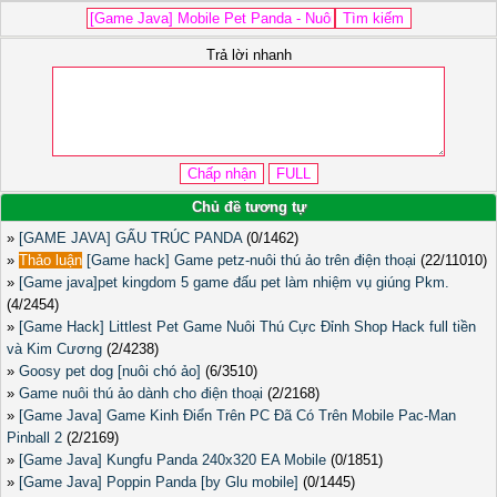
Trả lời nhanh
Chủ đề tương tự
»
[GAME JAVA] GẤU TRÚC PANDA
(0/1462)
»
Thảo luận
[Game hack] Game petz-nuôi thú ảo trên điện thoại
(22/11010)
»
[Game java]pet kingdom 5 game đấu pet làm nhiệm vụ giúng Pkm.
(4/2454)
»
[Game Hack] Littlest Pet Game Nuôi Thú Cực Đỉnh Shop Hack full tiền
và Kim Cương
(2/4238)
»
Goosy pet dog [nuôi chó ảo]
(6/3510)
»
Game nuôi thú ảo dành cho điện thoại
(2/2168)
»
[Game Java] Game Kinh Điển Trên PC Đã Có Trên Mobile Pac-Man
Pinball 2
(2/2169)
»
[Game Java] Kungfu Panda 240x320 EA Mobile
(0/1851)
»
[Game Java] Poppin Panda [by Glu mobile]
(0/1445)