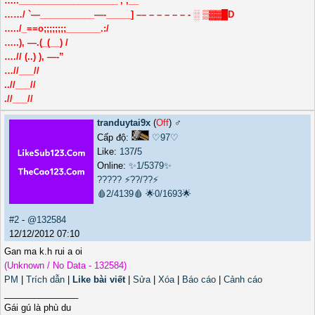
…..____________________ , ,__
……/ `—___________—-_____] –– – – – – – - ░ ▒▓▓█D
…../_==o;;;;;;;;_______.:/
…..), —.(_(__) /
….// (..) ), —-”
…//___//
..//___//
.//___//
tranduytai9x
(
Off
) ♂️
Cấp độ:
♡97♡
Like:
137
/
5
Online:
✨1/5379✨
?????
⚡??/??⚡
🩸2/4139🩸
🌟0/1693🌟
#2
-
@132584
12/12/2012 07:10
Gan ma k.h rui a oi
(Unknown / No Data - 132584)
PM
|
Trích dẫn
|
Like bài viết
|
Sửa
|
Xóa
|
Báo cáo
|
Cảnh cáo
_______________
Gái gú là phù du