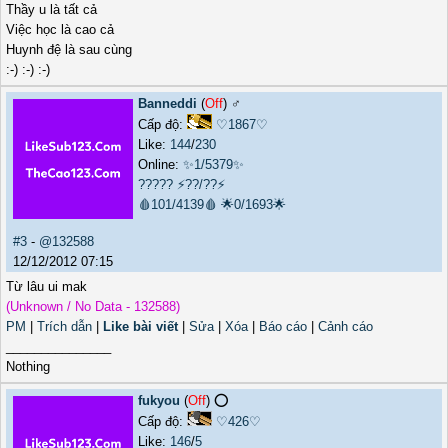
Thầy u là tất cả
Việc học là cao cả
Huynh đệ là sau cùng
:-) :-) :-)
Banneddi
(
Off
) ♂️
Cấp độ:
♡1867♡
Like:
144
/
230
Online:
✨1/5379✨
?????
⚡??/??⚡
🩸101/4139🩸
🌟0/1693🌟
#3
-
@132588
12/12/2012 07:15
Từ lâu ui mak
(Unknown / No Data - 132588)
PM
|
Trích dẫn
|
Like bài viết
|
Sửa
|
Xóa
|
Báo cáo
|
Cảnh cáo
_______________
Nothing
fukyou
(
Off
) ⭕️
Cấp độ:
♡426♡
Like:
146
/
5