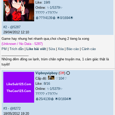
Like:
19
/
8
Online:
✨1/5379✨
?????
⚡??/??⚡
🩸???/4139🩸
🌟0/1694🌟
#2
-
@5287
29/04/2012 12:10
Game hay nhung het nhanh qua,choi chung 2 tieng la xong
(Unknown / No Data - 5287)
PM
|
Trích dẫn
|
Like bài viết
|
Sửa
|
Xóa
|
Báo cáo
|
Cảnh cáo
_______________
Những đêm đông se lạnh, trùm chăn nghe truyện ma, 1 cảm giác thật là
tuyệt!
Vipboyvipboy
(
Off
) ⭕️
Cấp độ:
♡104♡
Like:
8
/
16
Online:
✨1/5379✨
?????
⚡??/??⚡
🩸25/4139🩸
🌟0/1694🌟
#3
-
@8272
18/05/2012 19:20