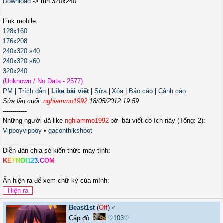
Download
-> mh 320x240
Link mobile:
128x160
176x208
240x320 s40
240x320 s60
320x240
(Unknown / No Data - 2577)
PM
|
Trích dẫn
|
Like bài viết
|
Sửa
|
Xóa
|
Báo cáo
|
Cảnh cáo
Sửa lần cuối:
nghiammo1992
18/05/2012 19:59
------------
Những người đã like
nghiammo1992
bởi bài viết có ích này (Tổng: 2):
Vipboyvipboy
•
gaconthikshoot
_______________
Diễn đàn chia sẻ kiến thức máy tính:
K
E
T
N
O
I
1
2
3
.
C
O
M
Ấn hiện ra để xem chữ ký của mình:
Beast1st
(
Off
) ♂️
Cấp độ:
♡103♡