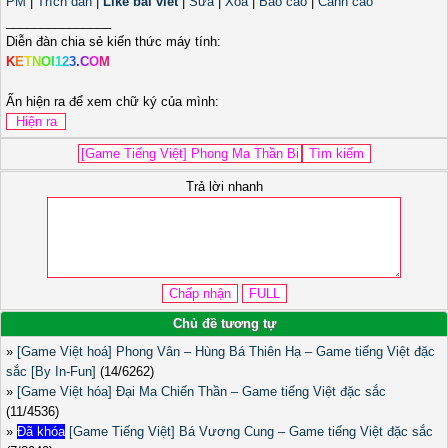
PM
|
Trích dẫn
|
Like bài viết
|
Sửa
|
Xóa
|
Báo cáo
|
Cảnh cáo
_______________
Diễn đàn chia sẻ kiến thức máy tính:
K
E
T
N
O
I
1
2
3
.
C
O
M
Ấn hiện ra để xem chữ ký của mình:
Trả lời nhanh
Chủ đề tương tự
»
[Game Việt hoá] Phong Vân – Hùng Bá Thiên Hạ – Game tiếng Việt đặc
sắc [By In-Fun]
(14/6262)
»
[Game Việt hóa] Đại Ma Chiến Thần – Game tiếng Việt đặc sắc
(11/4536)
»
Đã khóa
[Game Tiếng Việt] Bá Vương Cung – Game tiếng Việt đặc sắc