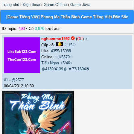
Trang chủ
›
Điện thoại
›
Game Offline
›
Game Java
[Game Tiếng Việt] Phong Ma Thần Binh Game Tiếng Việt Đặc Sắc
ID Topic:
493
• Có
3,879
lượt xem
nghiammo1992
(
Off
) ♂️
Cấp độ:
♡15♡
Like:
4355
/
15088
Online:
✨1/5379✨
Tiếu Ngạo
⚡5/46⚡
🩸4139/4139🩸
🌟77/1694🌟
#1
-
@2577
06/04/2012 10:39