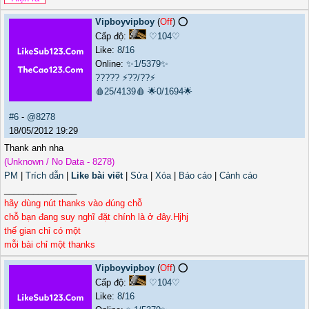
Vipboyvipboy
(
Off
) ⭕️
Cấp độ:
♡104♡
Like:
8
/
16
Online:
✨1/5379✨
?????
⚡??/??⚡
🩸25/4139🩸
🌟0/1694🌟
#6
-
@8278
18/05/2012 19:29
Thank anh nha
(Unknown / No Data - 8278)
PM
|
Trích dẫn
|
Like bài viết
|
Sửa
|
Xóa
|
Báo cáo
|
Cảnh cáo
_______________
hãy dùng nút thanks vào đúng chỗ
chỗ bạn đang suy nghĩ đặt chính là ở đây.Hjhj
thế gian chỉ có một
mỗi bài chỉ một thanks
Vipboyvipboy
(
Off
) ⭕️
Cấp độ:
♡104♡
Like:
8
/
16