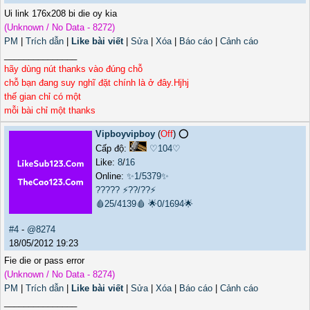
Ui link 176x208 bi die oy kia
(Unknown / No Data - 8272)
PM
|
Trích dẫn
|
Like bài viết
|
Sửa
|
Xóa
|
Báo cáo
|
Cảnh cáo
_______________
hãy dùng nút thanks vào đúng chỗ
chỗ bạn đang suy nghĩ đặt chính là ở đây.Hjhj
thế gian chỉ có một
mỗi bài chỉ một thanks
Vipboyvipboy
(
Off
) ⭕️
Cấp độ:
♡104♡
Like:
8
/
16
Online:
✨1/5379✨
?????
⚡??/??⚡
🩸25/4139🩸
🌟0/1694🌟
#4
-
@8274
18/05/2012 19:23
Fie die or pass error
(Unknown / No Data - 8274)
PM
|
Trích dẫn
|
Like bài viết
|
Sửa
|
Xóa
|
Báo cáo
|
Cảnh cáo
_______________