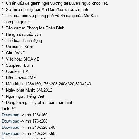
*. Chiến đấu để giành ngôi vương tại Luyện Ngục khốc liệt.
*. Sở hữu những loại Ma Đao đẹp và cực mạnh.
*. Trải qua các vụ phong phú và đa dạng của Ma Đao.
Thông tin game:
*. Tên game: Phong Ma Thần Binh
*. Hãng sản xuất: vtln
*. Thể loại: Hành động
*. Uploader: Bờm
*. Giá: 0VND
*. Việt hóa: BIGAME
*. Supplied: Bờm
*. Cracker: T.A
*. Nền: Java/J2ME
*. Màn hình: 128×160,176×208,240×320,320×240
*. Ngày phát hành: 6/4/2012
*. Ngôn ngữ: Tiếng Việt
*. Dung lương: Tùy phiên bản màn hình
Link PC:
Download
-> mh 128x160
Download
-> mh 176x208
Download
-> mh 240x320 s40
Download
-> mh 240x320 s60