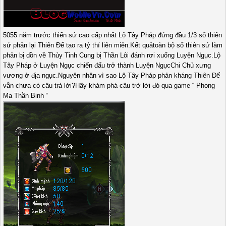
5055 năm trước thiến sứ cao cấp nhất Lộ Tây Pháp đứng đầu 1/3 số thiên
sứ phản lại Thiên Đế tạo ra tỷ thí liên miên.Kết quảtoàn bộ số thiên sứ làm
phản bị dồn về Thủy Tinh Cung bị Thần Lôi đánh rơi xuống Luyện Ngục.Lộ
Tây Pháp ở Luyện Ngục chiến đấu trở thành Luyện NgụcChi Chủ xưng
vương ở địa ngục.Nguyên nhân vì sao Lộ Tây Pháp phản kháng Thiên Đế
vẫn chưa có câu trả lời?Hãy khám phá câu trở lời đó qua game “ Phong
Ma Thần Binh “