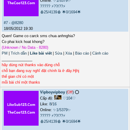
Online:
✨1/5379✨
?????
⚡??/??⚡
🩸25/4139🩸
🌟0/1694🌟
#7
-
@8280
18/05/2012 19:30
Quen! Game co carck sms chua anhnghia?
Co phai kick hoat khong?
(Unknown / No Data - 8280)
PM
|
Trích dẫn
|
Like bài viết
|
Sửa
|
Xóa
|
Báo cáo
|
Cảnh cáo
_______________
hãy dùng nút thanks vào đúng chỗ
chỗ bạn đang suy nghĩ đặt chính là ở đây.Hjhj
thế gian chỉ có một
mỗi bài chỉ một thanks
Vipboyvipboy
(
Off
) ⭕️
Cấp độ:
♡104♡
Like:
8
/
16
Online:
✨1/5379✨
?????
⚡??/??⚡
🩸25/4139🩸
🌟0/1694🌟