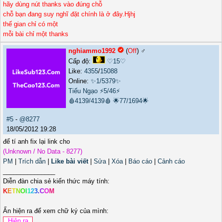
hãy dùng nút thanks vào đúng chỗ
chỗ bạn đang suy nghĩ đặt chính là ở đây.Hjhj
thế gian chỉ có một
mỗi bài chỉ một thanks
nghiammo1992
(
Off
) ♂️
Cấp độ:
♡15♡
Like:
4355
/
15088
Online:
✨1/5379✨
Tiếu Ngạo
⚡5/46⚡
🩸4139/4139🩸
🌟77/1694🌟
#5
-
@8277
18/05/2012 19:28
để tí anh fix lại link cho
(Unknown / No Data - 8277)
PM
|
Trích dẫn
|
Like bài viết
|
Sửa
|
Xóa
|
Báo cáo
|
Cảnh cáo
_______________
Diễn đàn chia sẻ kiến thức máy tính:
K
E
T
N
O
I
1
2
3
.
C
O
M
Ấn hiện ra để xem chữ ký của mình: