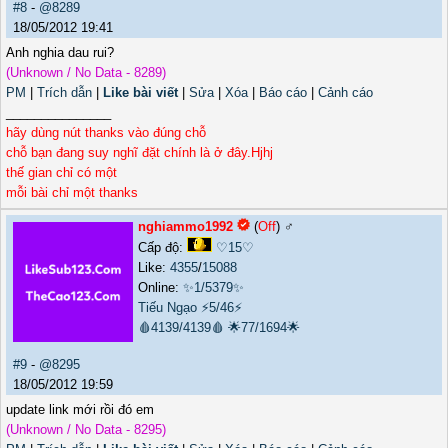
#8
-
@8289
18/05/2012 19:41
Anh nghia dau rui?
(Unknown / No Data - 8289)
PM
|
Trích dẫn
|
Like bài viết
|
Sửa
|
Xóa
|
Báo cáo
|
Cảnh cáo
_______________
hãy dùng nút thanks vào đúng chỗ
chỗ bạn đang suy nghĩ đặt chính là ở đây.Hjhj
thế gian chỉ có một
mỗi bài chỉ một thanks
nghiammo1992
(
Off
) ♂️
Cấp độ:
♡15♡
Like:
4355
/
15088
Online:
✨1/5379✨
Tiếu Ngạo
⚡5/46⚡
🩸4139/4139🩸
🌟77/1694🌟
#9
-
@8295
18/05/2012 19:59
update link mới rồi đó em
(Unknown / No Data - 8295)