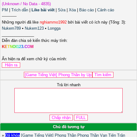
(Unknown / No Data - 4835)
PM
|
Trích dẫn
|
Like bài viết
|
Sửa
|
Xóa
|
Báo cáo
|
Cảnh cáo
------------
Những người đã like
nghiammo1992
bởi bài viết có ích này (Tổng: 3):
Nukem789
•
Nukem123
•
Longga
_______________
Diễn đàn chia sẻ kiến thức máy tính:
K
E
T
N
O
I
1
2
3
.
C
O
M
Ấn hiện ra để xem chữ ký của mình:
Trả lời nhanh
Chủ đề tương tự
»
Đã khóa
[Game Tiếng Việt] Phong Thần Phong Thần Vạn Tiên Trận