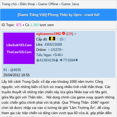
Trang chủ
›
Điện thoại
›
Game Offline
›
Game Java
[Game Tiếng Việt] Phong Thần by Upro - crack full
ID Topic:
971
• Có
2,393
lượt xem
nghiammo1992
(
Off
) ♂️
Cấp độ:
♡15♡
Like:
4355
/
15088
Online:
✨1/5379✨
Tiếu Ngạo
⚡5/46⚡
🩸4139/4139🩸
🌟77/1694🌟
#1
-
@4835
25/04/2012 19:55
Lấy bối cảnh Trung Quốc cổ đại vào khoảng 1000 năm trước Công
nguyên, với những biến cố lịch sử mang nhiều tính chất thần thoại. Các
truyền thuyết về những trận chiến nảy lửa giữa Nhân loại với Ma giới,
giữa Ma giới với Thần tiên… Nội dung chính của game xoay quanh những
cuộc chiến giữa chính phái với tà phái. Qua “Phong Thần -1046” người
chơi sẽ được nhập vai vào vị tướng tài giỏi “Lâm Trường Ân”, để cùng
tham gia các trận chiến và dũng cảm vượt qua 60 cửa ải, góp phần điền