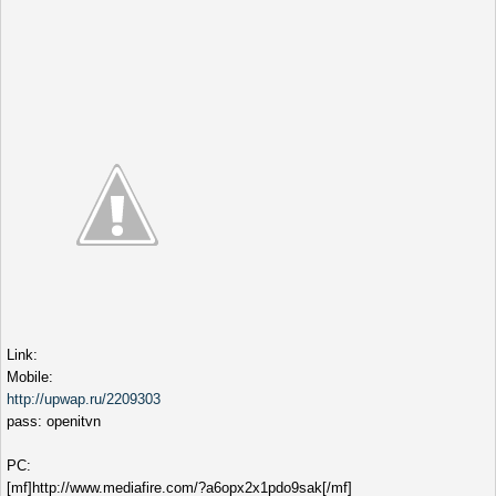
Link:
Mobile:
http://upwap.ru/2209303
pass: openitvn
PC:
[mf]http://www.mediafire.com/?a6opx2x1pdo9sak[/mf]