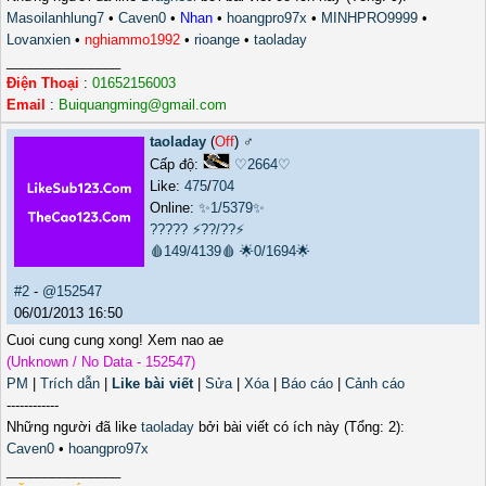
Masoilanhlung7
•
Caven0
•
Nhan
•
hoangpro97x
•
MINHPRO9999
•
Lovanxien
•
nghiammo1992
•
rioange
•
taoladay
_______________
Điện Thoại
:
01652156003
Email
:
Buiquangming@gmail.com
taoladay
(
Off
) ♂️
Cấp độ:
♡2664♡
Like:
475
/
704
Online:
✨1/5379✨
?????
⚡??/??⚡
🩸149/4139🩸
🌟0/1694🌟
#2
-
@152547
06/01/2013 16:50
Cuoi cung cung xong! Xem nao ae
(Unknown / No Data - 152547)
PM
|
Trích dẫn
|
Like bài viết
|
Sửa
|
Xóa
|
Báo cáo
|
Cảnh cáo
------------
Những người đã like
taoladay
bởi bài viết có ích này (Tổng: 2):
Caven0
•
hoangpro97x
_______________