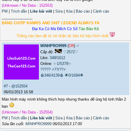
(Unknown / No Data - 152553)
PM
|
Trích dẫn
|
Like bài viết
|
Sửa
|
Xóa
|
Báo cáo
|
Cảnh cáo
_______________
BĂNG CƯỚP KANRIS AND SHIT LEGEND ALWAYS FA
Đại Ka Có Má Đếch Có Số
:
Táo Bảo Kê
Thằng nào làm đệ tử sẽ nhận đc bảo kê hậu hĩnh nhất
MINHPRO9999
(
Off
) ♂️
Cấp độ:
♡2572♡
Like:
348
/
1612
Online:
✨1/5379✨
?????
⚡??/??⚡
🩸346/4139🩸
🌟0/1694🌟
#7
-
@152554
06/01/2013 16:58
Màn hình máy mình không thích hợp nhưng thanks để ủng hộ tinh thần 2
bạn
.
(Unknown / No Data - 152554)
PM
|
Trích dẫn
|
Like bài viết
|
Sửa
|
Xóa
|
Báo cáo
|
Cảnh cáo
Sửa lần cuối:
MINHPRO9999
06/01/2013 17:00