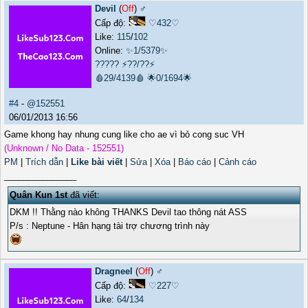
Devil
(
Off
) ♂️
Cấp độ:
♡432♡
Like:
115
/
102
Online:
✨1/5379✨
?????
⚡??/??⚡
🩸29/4139🩸
🌟0/1694🌟
#4
-
@152551
06/01/2013 16:56
Game khong hay nhung cung like cho ae vì bỏ cong suc VH
(Unknown / No Data - 152551)
PM
|
Trích dẫn
|
Like bài viết
|
Sửa
|
Xóa
|
Báo cáo
|
Cảnh cáo
_______________
Quân Kun 1st
đã viết:
DKM !! Thằng nào không THANKS Devil tao thông nát ASS
P/s : Neptune - Hân hạng tài trợ chương trình này
Dragneel
(
Off
) ♂️
Cấp độ:
♡227♡
Like:
64
/
134