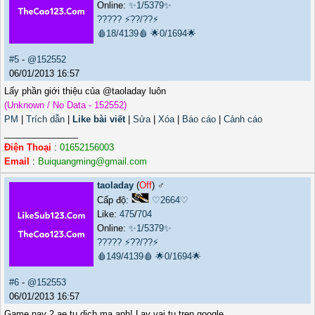
Online:
✨1/5379✨
?????
⚡??/??⚡
🩸18/4139🩸
🌟0/1694🌟
#5
-
@152552
06/01/2013 16:57
Lấy phần giới thiệu của @taoladay luôn
(Unknown / No Data - 152552)
PM
|
Trích dẫn
|
Like bài viết
|
Sửa
|
Xóa
|
Báo cáo
|
Cảnh cáo
_______________
Điện Thoại
:
01652156003
Email
:
Buiquangming@gmail.com
taoladay
(
Off
) ♂️
Cấp độ:
♡2664♡
Like:
475
/
704
Online:
✨1/5379✨
?????
⚡??/??⚡
🩸149/4139🩸
🌟0/1694🌟
#6
-
@152553
06/01/2013 16:57
Game nay 2 ae tu dich ma anh! Lay vai tu tren google