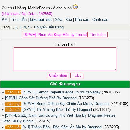
Ok chú Hoàng. MobileForum để cho Minh
.
(Unknown / No Data - 152558)
PM
|
Trích dẫn
|
Like bài viết
|
Sửa
|
Xóa
|
Báo cáo
|
Cảnh cáo
Trang
1
,
2
,
3
,
4
,
5
•
Chuyển đến trang
Trả lời nhanh
Chủ đề tương tự
»
Thảo luận
[SPVH] Demon Imperius edge vh bởi taoladay
(28/10219)
»
[SPVH] Cảnh Sát Đường Phố By Dragneel
(13/6279)
»
Thảo luận
[SPVH] Boom Offline-Đại Chiến Ác Ma by Dragneel
(41/14188)
»
Thảo luận
[SPVH] Thi Vương Báo Thù By Dragneel
(30/11014)
»
[SP-RESIZE] Cảnh Sát Đường Phố Việt Hóa By Dragneel Resize
128x160 By Binbin
(15/7415)
»
Thảo luận
[VH] Thành Bảo - Độc Sấm Ác Ma by Dragneel
(23/8205)