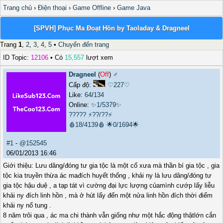
Trang chủ
›
Điện thoại
›
Game Offline
›
Game Java
[SPVH] Phục Ma Đoạt Hồn by Taoladay & Dragneel
Trang
1
,
2
,
3
,
4
,
5
•
Chuyển đến trang
ID Topic:
12106
• Có
15,557
lượt xem
Dragneel
(
Off
) ♂️
Cấp độ:
♡227♡
Like:
64
/
134
Online:
✨1/5379✨
?????
⚡??/??⚡
🩸18/4139🩸
🌟0/1694🌟
#1
-
@152545
06/01/2013 16:46
Giới thiệu: Lưu dâng/đóng tư gia tộc là một cổ xưa mà thần bí gia tộc , gia
tộc kia truyền thừa ác mađích huyết thống , khải ny là lưu dâng/đóng tư
gia tộc hậu duệ , a tạp tát vì cường đại lực lượng củamình cướp lấy liễu
khải ny đích linh hồn , mà ở hút lấy đến một nửa linh hồn đích thời điểm
khải ny nổ tung .
8 năm trôi qua , ác ma chi thành vẫn giống như một hắc động thậtlớn cắn