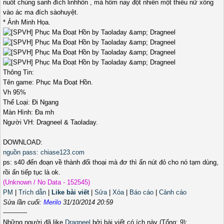
nuốt chúng sanh đích linhhồn , mà hôm nay đột nhiên một thiếu nữ xông
vào ác ma đích sàohuyệt.
* Ảnh Minh Họa.
Thông Tin:
Tên game: Phục Ma Đoạt Hồn.
Vh 95%
Thể Loại: Đi Ngang
Màn Hình: Đa mh
Người VH: Dragneel & Taoladay.
DOWNLOAD:
nguồn pass: chiase123.com
ps: s40 đến đoạn về thành đối thoại mà đơ thì ấn nút đỏ cho nó tạm dùng,
rồi ấn tiếp tục là ok.
(Unknown / No Data - 152545)
PM
|
Trích dẫn
|
Like bài viết
|
Sửa
|
Xóa
|
Báo cáo
|
Cảnh cáo
Sửa lần cuối:
Merilo
31/10/2014 20:59
------------
Những người đã like
Dragneel
bởi bài viết có ích này (Tổng: 9):