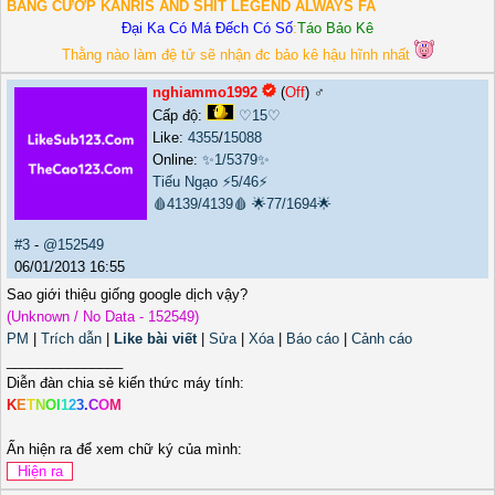
BĂNG CƯỚP KANRIS AND SHIT LEGEND ALWAYS FA
Đại Ka Có Má Đếch Có Số
:
Táo Bảo Kê
Thằng nào làm đệ tử sẽ nhận đc bảo kê hậu hĩnh nhất
nghiammo1992
(
Off
) ♂️
Cấp độ:
♡15♡
Like:
4355
/
15088
Online:
✨1/5379✨
Tiếu Ngạo
⚡5/46⚡
🩸4139/4139🩸
🌟77/1694🌟
#3
-
@152549
06/01/2013 16:55
Sao giới thiệu giống google dịch vậy?
(Unknown / No Data - 152549)
PM
|
Trích dẫn
|
Like bài viết
|
Sửa
|
Xóa
|
Báo cáo
|
Cảnh cáo
_______________
Diễn đàn chia sẻ kiến thức máy tính:
K
E
T
N
O
I
1
2
3
.
C
O
M
Ấn hiện ra để xem chữ ký của mình: