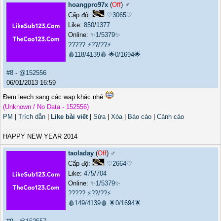
hoangpro97x
(
Off
) ♂️
Cấp độ:
♡3065♡
Like:
850
/
1377
Online:
✨1/5379✨
?????
⚡??/??⚡
🩸118/4139🩸
🌟0/1694🌟
#8
-
@152556
06/01/2013 16:59
Ðem leech sang các wap khác nhé
(Unknown / No Data - 152556)
PM
|
Trích dẫn
|
Like bài viết
|
Sửa
|
Xóa
|
Báo cáo
|
Cảnh cáo
_______________
HAPPY NEW YEAR 2014
taoladay
(
Off
) ♂️
Cấp độ:
♡2664♡
Like:
475
/
704
Online:
✨1/5379✨
?????
⚡??/??⚡
🩸149/4139🩸
🌟0/1694🌟