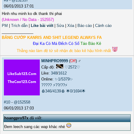
#9
-
@152557
06/01/2013 17:01
Hinh nhu minh ko dk thank thi phai
(Unknown / No Data - 152557)
PM
|
Trích dẫn
|
Like bài viết
|
Sửa
|
Xóa
|
Báo cáo
|
Cảnh cáo
_______________
BĂNG CƯỚP KANRIS AND SHIT LEGEND ALWAYS FA
Đại Ka Có Má Đếch Có Số
:
Táo Bảo Kê
Thằng nào làm đệ tử sẽ nhận đc bảo kê hậu hĩnh nhất
MINHPRO9999
(
Off
) ♂️
Cấp độ:
♡2572♡
Like:
348
/
1612
Online:
✨1/5379✨
?????
⚡??/??⚡
🩸346/4139🩸
🌟0/1694🌟
#10
-
@152558
06/01/2013 17:03
hoangpro97x
đã viết:
Ðem leech sang các wap khác nhé