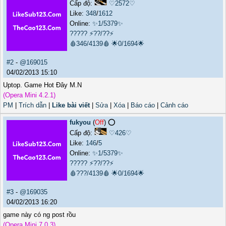
Cấp độ:
♡2572♡
Like:
348
/
1612
Online:
✨1/5379✨
?????
⚡??/??⚡
🩸346/4139🩸
🌟0/1694🌟
#2
-
@169015
04/02/2013 15:10
Uptop. Game Hot Đây M.N
(Opera Mini 4.2.1)
PM
|
Trích dẫn
|
Like bài viết
|
Sửa
|
Xóa
|
Báo cáo
|
Cảnh cáo
fukyou
(
Off
) ⭕️
Cấp độ:
♡426♡
Like:
146
/
5
Online:
✨1/5379✨
?????
⚡??/??⚡
🩸???/4139🩸
🌟0/1694🌟
#3
-
@169035
04/02/2013 16:20
game này có ng post rồu
(Opera Mini 7.0.3)