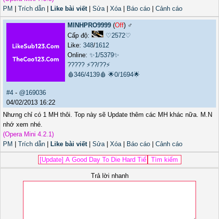
PM
|
Trích dẫn
|
Like bài viết
|
Sửa
|
Xóa
|
Báo cáo
|
Cảnh cáo
MINHPRO9999
(
Off
) ♂️
Cấp độ:
♡2572♡
Like:
348
/
1612
Online:
✨1/5379✨
?????
⚡??/??⚡
🩸346/4139🩸
🌟0/1694🌟
#4
-
@169036
04/02/2013 16:22
Nhưng chỉ có 1 MH thôi. Top này sẽ Update thêm các MH khác nữa. M.N
nhớ xem nhé.
(Opera Mini 4.2.1)
PM
|
Trích dẫn
|
Like bài viết
|
Sửa
|
Xóa
|
Báo cáo
|
Cảnh cáo
Trả lời nhanh