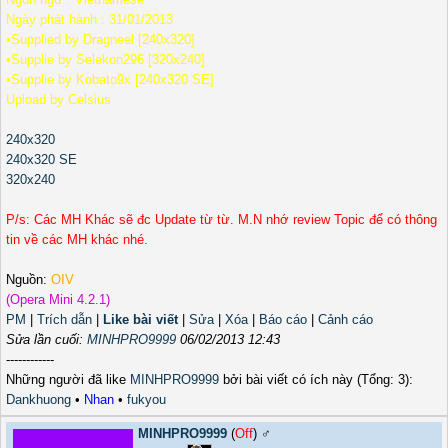
Ngày phát hành : 31/01/2013
•Supplied by Dragneel [240x320]
•Supplie by Selekon296 [320x240]
•Supplie by Kobato9x [240x320 SE]
Upload by Celsius
240x320
240x320 SE
320x240
P/s: Các MH Khác sẽ đc Update từ từ. M.N nhớ review Topic để có thông
tin về các MH khác nhé.
Nguồn:
OIV
(Opera Mini 4.2.1)
PM
|
Trích dẫn
|
Like bài viết
|
Sửa
|
Xóa
|
Báo cáo
|
Cảnh cáo
Sửa lần cuối:
MINHPRO9999
06/02/2013 12:43
------------
Những người đã like
MINHPRO9999
bởi bài viết có ích này (Tổng: 3):
Dankhuong
•
Nhan
•
fukyou
MINHPRO9999
(
Off
) ♂️